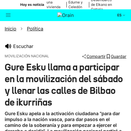
una
Edurne y
|
|
Hoy es noticia
de Elkano en
vivienda
Celedón
Getaria
de Bilbao
Txiki
ES
Inicio
Política
Actualidad
Buscador
Política
Escuchar
MOVILIZACIÓN NACIONAL
Compartir
Guardar
Cultura
Gure Esku llama a participar
en la movilización del sábado
Ikusmiran
y llenar las calles de Bilbao
Eguraldia
de ikurriñas
Gure Esku apela a la activación ciudadana "para dar
impulso a la nación vasca, para dar pasos en el
camino de la soberanía y para empezar a ejercer el