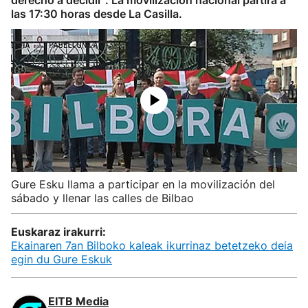
derecho a decidir". La movilización nacional partirá a
las 17:30 horas desde La Casilla.
Gure Esku llama a participar en la movilización del
sábado y llenar las calles de Bilbao
Euskaraz irakurri:
Ekainaren 7an Bilboko kaleak ikurrinaz betetzeko deia
egin du Gure Eskuk
EITB Media