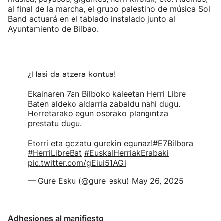
al final de la marcha, el grupo palestino de música Sol
Band actuará en el tablado instalado junto al
Ayuntamiento de Bilbao.
¿Hasi da atzera kontua!
Ekainaren 7an Bilboko kaleetan Herri Libre
Baten aldeko aldarria zabaldu nahi dugu.
Horretarako egun osorako plangintza
prestatu dugu.
Etorri eta gozatu gurekin egunaz!
#E7Bilbora
#HerriLibreBat
#EuskalHerriakErabaki
pic.twitter.com/gEiui51AGi
— Gure Esku (@gure_esku)
May 26, 2025
Adhesiones al manifiesto