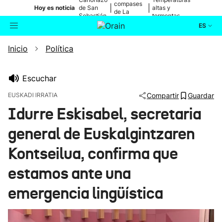
compases
|
|
Hoy es noticia
de San
altas y
de La
Sebastián
tormentas
Blanca
ES
Inicio
Política
Actualidad
Buscador
Política
Escuchar
EUSKADI IRRATIA
Compartir
Guardar
Cultura
Idurre Eskisabel, secretaria
general de Euskalgintzaren
Ikusmiran
Kontseilua, confirma que
Eguraldia
estamos ante una
emergencia lingüística