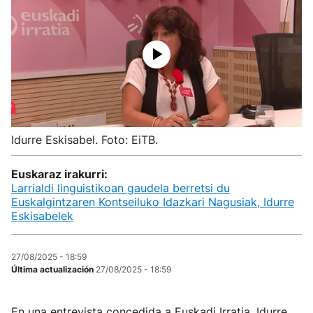
Idurre Eskisabel. Foto: EiTB.
Euskaraz irakurri:
Larrialdi linguistikoan gaudela berretsi du
Euskalgintzaren Kontseiluko Idazkari Nagusiak, Idurre
Eskisabelek
27/08/2025 - 18:59
Última actualización
27/08/2025 - 18:59
En una entrevista concedida a Euskadi Irratia, Idurre