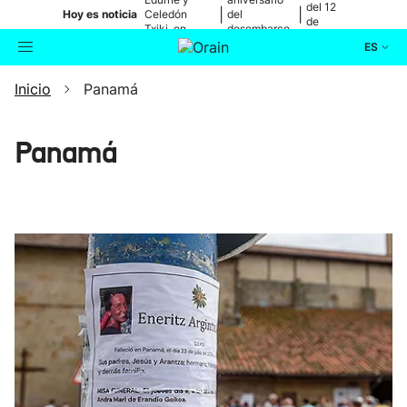
del 12
|
|
Hoy es noticia
Celedón
del
de
Txiki, en
desembarco
agosto
directo
de Elkano
ES
Inicio
Panamá
Actualidad
Buscador
Política
Panamá
Cultura
Ikusmiran
Eguraldia