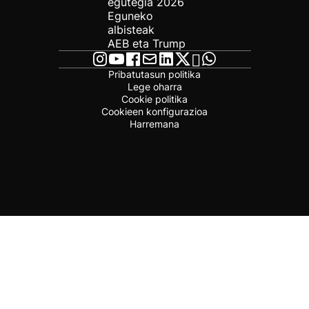
egutegia 2026
Eguneko
albisteak
AEB eta Trump
Pribatutasun politika
Lege oharra
Cookie politika
Cookieen konfigurazioa
Harremana