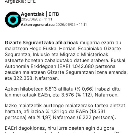
Argazkia: EFE
Agentziak | EITB
2026/06/02 - 11:11
Azken eguneratzea
2026/06/02 - 11:11
Gizarte Segurantzako afiliazioa
k mugarria ezarri du
maiatzean Hego Euskal Herrian, Espainiako Gizarte
Segurantza, Inklusio eta Migrazio Ministerioak
astearte honetan zabaldutako datuen arabera. Euskal
Autonomia Erkidegoan (EAE) 1.042.680 pertsona
zeuden maiatzean Gizarte Segurantzan izena emanda,
eta 322.358, Nafarroan.
Azken hilabetean 6.813 afiliatu (% 0,66) irabazi ditu
lan merkatuak EAEn, eta 3.576 (% 1,12), Nafarroan.
Iazko maiatzetik aurtengo maiatzerako tartea aintzat
hartuta, afiliazioa % 1,31 igo da EAEn (13.531
pertsona) eta % 1,97, Nafarroan (6.222 pertsona).
EAEri dagokionez, hiru lurraldeetan egin du gora