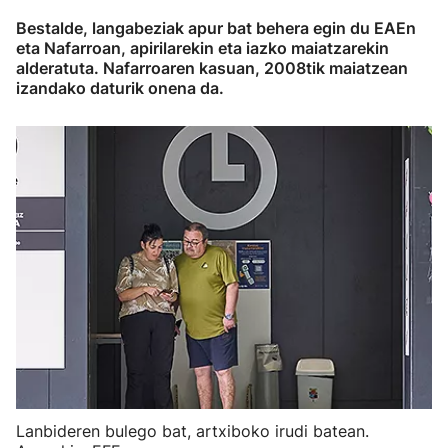
Bestalde, langabeziak apur bat behera egin du EAEn
eta Nafarroan, apirilarekin eta iazko maiatzarekin
alderatuta. Nafarroaren kasuan, 2008tik maiatzean
izandako daturik onena da.
Lanbideren bulego bat, artxiboko irudi batean.