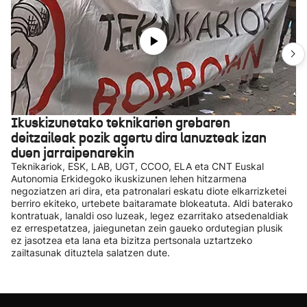
Ikuskizunetako teknikarien grebaren
deitzaileak pozik agertu dira lanuzteak izan
duen jarraipenarekin
Teknikariok, ESK, LAB, UGT, CCOO, ELA eta CNT Euskal
Autonomia Erkidegoko ikuskizunen lehen hitzarmena
negoziatzen ari dira, eta patronalari eskatu diote elkarrizketei
berriro ekiteko, urtebete baitaramate blokeatuta. Aldi baterako
kontratuak, lanaldi oso luzeak, legez ezarritako atsedenaldiak
ez errespetatzea, jaiegunetan zein gaueko ordutegian plusik
ez jasotzea eta lana eta bizitza pertsonala uztartzeko
zailtasunak dituztela salatzen dute.