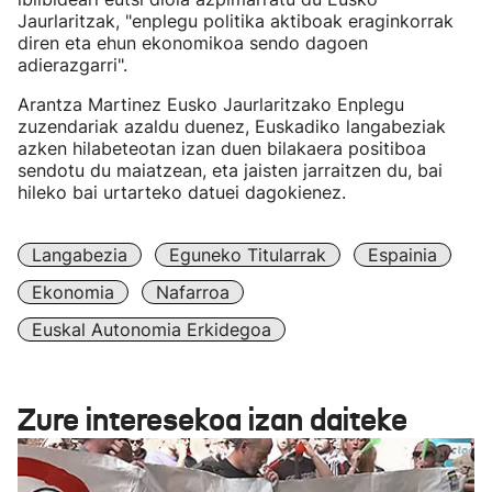
Jaurlaritzak, "enplegu politika aktiboak eraginkorrak
diren eta ehun ekonomikoa sendo dagoen
adierazgarri".
Arantza Martinez Eusko Jaurlaritzako Enplegu
zuzendariak azaldu duenez, Euskadiko langabeziak
azken hilabeteotan izan duen bilakaera positiboa
sendotu du maiatzean, eta jaisten jarraitzen du, bai
hileko bai urtarteko datuei dagokienez.
Langabezia
Eguneko Titularrak
Espainia
Ekonomia
Nafarroa
Euskal Autonomia Erkidegoa
Zure interesekoa izan daiteke