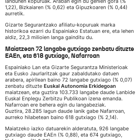
landunen kopuruak. Araban egin du gehien gora (%
1,22), Bizkaiaren (% 0,62) eta Gipuzkoaren (% 0,44)
aurretik.
Gizarte Segurantzako afiliatu-kopuruak marka
historikoa ezarri du Espainiako Estatuan ere, eta lehen
aldiz, 22,3 milioien langa gainditu du.
Maiatzean 72 langabe gutxiago zenbatu dituzte
EAEn, eta 618 gutxiago, Nafarroan
Espainiako Lan eta Gizarte Segurantza Ministerioak
eta Eusko Jaurlaritzak gaur zabaldutako datuen
arabera, apirilean baino 72 langabe gutxiago (% 0,07)
zenbatu dituzte
Euskal Autonomia Erkidegoan
maiatzean, eta guztira 103.733 langabe daude Lanbide
Euskal Enplegu Zerbitzu Publikoan izena emanda.
Nafarroan ere behera egin du langabeziak.
Guztira, 28.285 lagun daude lanik gabe Nafarroan,
aurreko hilabetean baino 618 gutxiago (% 2,14).
Maiatzeko iazko datuarekin alderatuta, 926 langabe
gutxiago daude EAEn (% 0,88), eta 674 gutxiago,