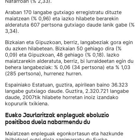
Nafarroan (% 2,33).
Araban 170 langabe gutxiago erregistratu dituzte
maiatzean (% 0,96) eta iazko hilabete berarekin
alderatuta 607 pertsona gutxiago daude lanik gabe (%
3,34).
Bizkaian eta Gipuzkoan, berriz, langabeziak gora egin
du azken hilabetean. Bizkaian 50 gehiago dira (%
0,09) eta Gipuzkoan, 48 gehiago (% 0,18). Iazko
maiatzarekin alderatuta, berriz, bi lurraldeetan egin du
behera langabeziak: % 0,06 (34 pertsona) eta % 1,03
(285 pertsona), hurrenez hurren.
Espainiako Estatuan, guztira, apirilean baino 36.323
langabe gutxiago daude. Guztira, 2.320.721 langabe
daude, 2007tik hilabete horretan inoiz izandako
kopururik txikiena.
Eusko Jaurlaritzak enpleguak eboluzio
positiboa duela nabarmendu du
Maiatzean enpleguak egonkortasun eta hazkunde
ibilbideari eutsi diola azpimarratu du Eusko