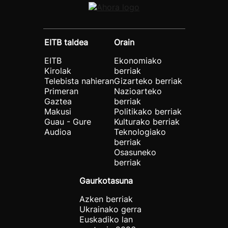
EITB taldea
Orain
EITB
Ekonomiako
Kirolak
berriak
Telebista nahieran
Gizarteko berriak
Primeran
Nazioarteko
Gaztea
berriak
Makusi
Politikako berriak
Guau - Gure
Kulturako berriak
Audioa
Teknologiako
berriak
Osasuneko
berriak
Gaurkotasuna
Azken berriak
Ukrainako gerra
Euskadiko lan