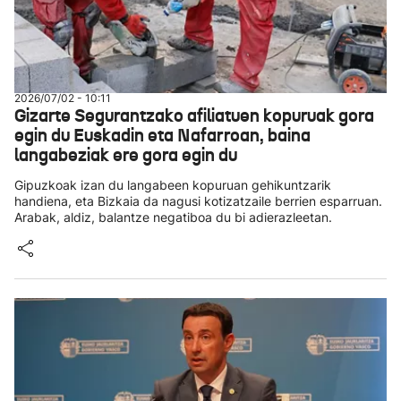
2026/07/02 - 10:11
Gizarte Segurantzako afiliatuen kopuruak gora
egin du Euskadin eta Nafarroan, baina
langabeziak ere gora egin du
Gipuzkoak izan du langabeen kopuruan gehikuntzarik
handiena, eta Bizkaia da nagusi kotizatzaile berrien esparruan.
Arabak, aldiz, balantze negatiboa du bi adierazleetan.