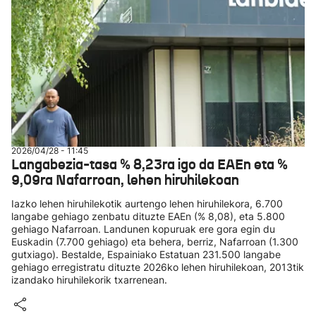
2026/04/28 - 11:45
Langabezia-tasa % 8,23ra igo da EAEn eta %
9,09ra Nafarroan, lehen hiruhilekoan
Iazko lehen hiruhilekotik aurtengo lehen hiruhilekora, 6.700
langabe gehiago zenbatu dituzte EAEn (% 8,08), eta 5.800
gehiago Nafarroan. Landunen kopuruak ere gora egin du
Euskadin (7.700 gehiago) eta behera, berriz, Nafarroan (1.300
gutxiago). Bestalde, Espainiako Estatuan 231.500 langabe
gehiago erregistratu dituzte 2026ko lehen hiruhilekoan, 2013tik
izandako hiruhilekorik txarrenean.