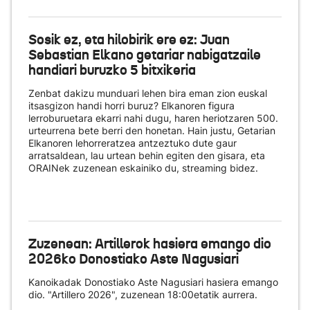
Sosik ez, eta hilobirik ere ez: Juan
Sebastian Elkano getariar nabigatzaile
handiari buruzko 5 bitxikeria
Zenbat dakizu munduari lehen bira eman zion euskal
itsasgizon handi horri buruz? Elkanoren figura
lerroburuetara ekarri nahi dugu, haren heriotzaren 500.
urteurrena bete berri den honetan. Hain justu, Getarian
Elkanoren lehorreratzea antzeztuko dute gaur
arratsaldean, lau urtean behin egiten den gisara, eta
ORAINek zuzenean eskainiko du
, streaming bidez.
Zuzenean: Artillerok hasiera emango dio
2026ko Donostiako Aste Nagusiari
Kanoikadak Donostiako Aste Nagusiari hasiera emango
dio. "Artillero 2026", zuzenean 18:00etatik aurrera.