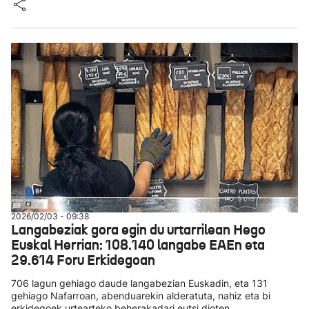
2026/02/03 - 09:38
Langabeziak gora egin du urtarrilean Hego
Euskal Herrian: 108.140 langabe EAEn eta
29.614 Foru Erkidegoan
706 lagun gehiago daude langabezian Euskadin, eta 131
gehiago Nafarroan, abenduarekin alderatuta, nahiz eta bi
erkidegoek urtearteko beherakadari eutsi dioten.