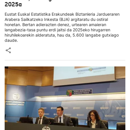
2025a
Eustat Euskal Estatistika Erakundeak Biztanleria Jardueraren
Arabera Sailkatzeko Inkesta (BJA) argitaratu du ostiral
honetan. Bertan adierazten denez, urtearen amaieran
langabezia-tasa puntu erdi jaitsi da 2025eko hirugarren
hiruhilekoarekin alderatuta, hau da, 5.600 langabe gutxiago
daude.