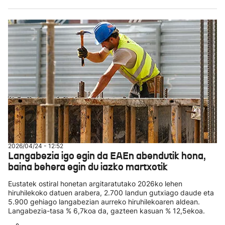
2026/04/24 - 12:52
Langabezia igo egin da EAEn abendutik hona,
baina behera egin du iazko martxotik
Eustatek ostiral honetan argitaratutako 2026ko lehen
hiruhilekoko datuen arabera, 2.700 landun gutxiago daude eta
5.900 gehiago langabezian aurreko hiruhilekoaren aldean.
Langabezia-tasa % 6,7koa da, gazteen kasuan % 12,5ekoa.