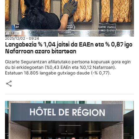
2025/12/02 - 09:24
Langabezia % 1,04 jaitsi da EAEn eta % 0,87 igo
Nafarroan azaro bitartean
Gizarte Segurantzan afiliatutako pertsona kopuruak gora egin
du bi erkidegoetan (%0,43 EAEn eta %0,12 Nafarroan).
Estatuan 18.805 langabe gutxiago daude (-% 0,77).