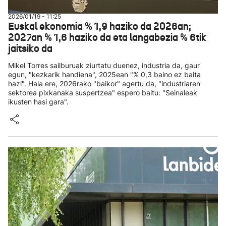
2026/01/19 - 11:25
Euskal ekonomia % 1,9 haziko da 2026an;
2027an % 1,6 haziko da eta langabezia % 6tik
jaitsiko da
Mikel Torres sailburuak ziurtatu duenez, industria da, gaur
egun, "kezkarik handiena", 2025ean "% 0,3 baino ez baita
hazi". Hala ere, 2026rako "baikor" agertu da, "industriaren
sektorea pixkanaka suspertzea" espero baitu: "Seinaleak
ikusten hasi gara".