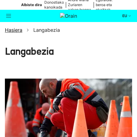
Donostiako
|
|
Albiste dira
Zuriaren
beroa eta
kanoikada
azken txanpa
ekaitzak
EU
Hasiera
Langabezia
Aktualitatea
Bilatzailea
Politika
Langabezia
Kultura
Ikusmiran
Eguraldia