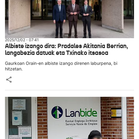
2025/12/02 - 07:41
Albiste izango dira: Pradales Akitania Berrian,
langabezia datuak eta Txinako itsasoa
Gaurkoan Orain-en albiste izango direnen laburpena, bi
hitzetan.