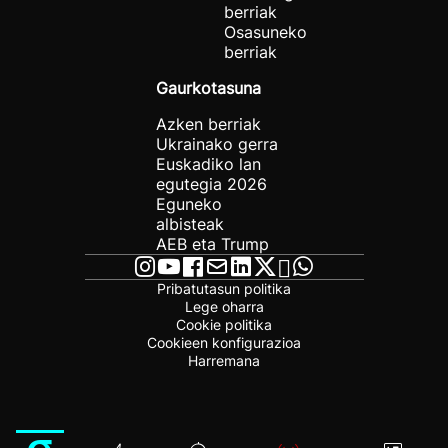
berriak
Osasuneko
berriak
Gaurkotasuna
Azken berriak
Ukrainako gerra
Euskadiko lan
egutegia 2026
Eguneko
albisteak
AEB eta Trump
Pribatutasun politika
Lege oharra
Cookie politika
Cookieen konfigurazioa
Harremana