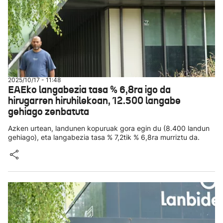
2025/10/17 - 11:48
EAEko langabezia tasa % 6,8ra igo da
hirugarren hiruhilekoan, 12.500 langabe
gehiago zenbatuta
Azken urtean, landunen kopuruak gora egin du (8.400 landun
gehiago), eta langabezia tasa % 7,2tik % 6,8ra murriztu da.