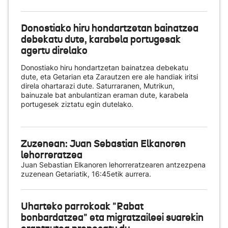
Donostiako hiru hondartzetan bainatzea
debekatu dute, karabela portugesak
agertu direlako
Donostiako hiru hondartzetan bainatzea debekatu
dute, eta Getarian eta Zarautzen ere ale handiak iritsi
direla ohartarazi dute. Saturraranen, Mutrikun,
bainuzale bat anbulantizan eraman dute, karabela
portugesek ziztatu egin dutelako.
Zuzenean: Juan Sebastian Elkanoren
lehorreratzea
Juan Sebastian Elkanoren lehorreratzearen antzezpena
zuzenean Getariatik, 16:45etik aurrera.
Uharteko parrokoak "Rabat
bonbardatzea" eta migratzaileei suarekin