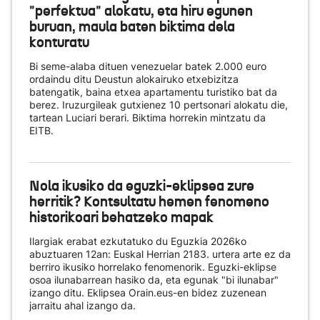
"perfektua" alokatu, eta hiru egunen
buruan, maula baten biktima dela
konturatu
Bi seme-alaba dituen venezuelar batek 2.000 euro
ordaindu ditu Deustun alokairuko etxebizitza
batengatik, baina etxea apartamentu turistiko bat da
berez. Iruzurgileak gutxienez 10 pertsonari alokatu die,
tartean Luciari berari. Biktima horrekin mintzatu da
EITB.
Nola ikusiko da eguzki-eklipsea zure
herritik? Kontsultatu hemen fenomeno
historikoari behatzeko mapak
Ilargiak erabat ezkutatuko du Eguzkia 2026ko
abuztuaren 12an: Euskal Herrian 2183. urtera arte ez da
berriro ikusiko horrelako fenomenorik. Eguzki-eklipse
osoa ilunabarrean hasiko da, eta egunak "bi ilunabar"
izango ditu. Eklipsea Orain.eus-en bidez zuzenean
jarraitu ahal izango da.