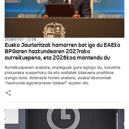
2026/07/01 - 12:39
Eusko Jaurlaritzak hamarren bat igo du EAEko
BPGaren hazkundearen 2027rako
aurreikuspena, eta 2026koa mantendu du
Aurreikuspenen arabera, enpleguak gora egingo du, industria
pixkanaka suspertuko da eta soldatek bilakaera positiboa
izango dute. Adierazle horien arabera, euskal ekonomiak
"hazkunde egonkorraren bideari" eusten dio.