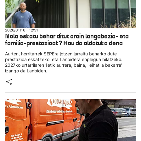
2026/01/16 - 12:51
Nola eskatu behar ditut orain langabezia- eta
familia-prestazioak? Hau da aldatuko dena
Aurten, herritarrek SEPEra jotzen jarraitu beharko dute
prestazioa eskatzeko, eta Lanbidera enplegua bilatzeko.
2027ko urtarrilaren 1etik aurrera, baina, 'leihatila bakarra'
izango da Lanbiden.