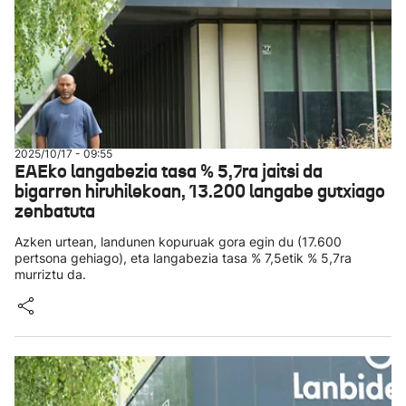
2025/10/17 - 09:55
EAEko langabezia tasa % 5,7ra jaitsi da
bigarren hiruhilekoan, 13.200 langabe gutxiago
zenbatuta
Azken urtean, landunen kopuruak gora egin du (17.600
pertsona gehiago), eta langabezia tasa % 7,5etik % 5,7ra
murriztu da.