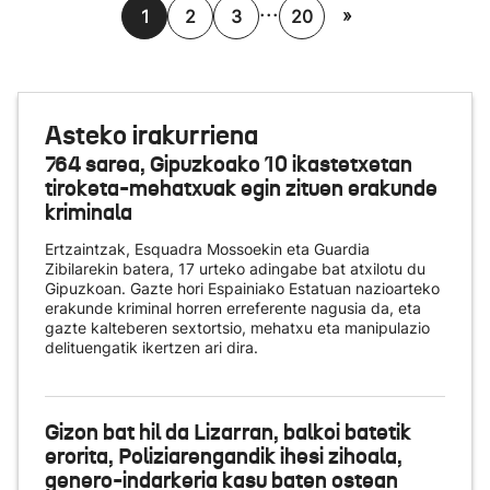
...
»
1
2
3
20
Asteko irakurriena
764 sarea, Gipuzkoako 10 ikastetxetan
tiroketa-mehatxuak egin zituen erakunde
kriminala
Ertzaintzak, Esquadra Mossoekin eta Guardia
Zibilarekin batera, 17 urteko adingabe bat atxilotu du
Gipuzkoan. Gazte hori Espainiako Estatuan nazioarteko
erakunde kriminal horren erreferente nagusia da, eta
gazte kalteberen sextortsio, mehatxu eta manipulazio
delituengatik ikertzen ari dira.
Gizon bat hil da Lizarran, balkoi batetik
erorita, Poliziarengandik ihesi zihoala,
genero-indarkeria kasu baten ostean