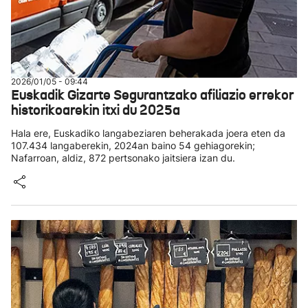
2026/01/05 - 09:44
Euskadik Gizarte Segurantzako afiliazio errekor
historikoarekin itxi du 2025a
Hala ere, Euskadiko langabeziaren beherakada joera eten da
107.434 langaberekin, 2024an baino 54 gehiagorekin;
Nafarroan, aldiz, 872 pertsonako jaitsiera izan du.