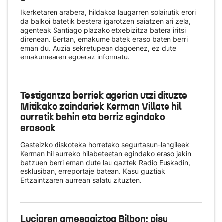
Ikerketaren arabera, hildakoa laugarren solairutik erori
da balkoi batetik bestera igarotzen saiatzen ari zela,
agenteak Santiago plazako etxebizitza batera iritsi
direnean. Bertan, emakume batek eraso baten berri
eman du. Auzia sekretupean dagoenez, ez dute
emakumearen egoeraz informatu.
Testigantza berriek agerian utzi dituzte
Mitikako zaindariek Kerman Villate hil
aurretik behin eta berriz egindako
erasoak
Gasteizko diskoteka horretako segurtasun-langileek
Kerman hil aurreko hilabeteetan egindako eraso jakin
batzuen berri eman dute lau gaztek Radio Euskadin,
esklusiban, erreportaje batean. Kasu guztiak
Ertzaintzaren aurrean salatu zituzten.
Luciaren amesgaiztoa Bilbon: pisu