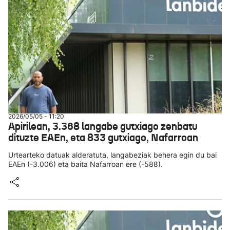
2026/05/05 - 11:20
Apirilean, 3.368 langabe gutxiago zenbatu
dituzte EAEn, eta 833 gutxiago, Nafarroan
Urtearteko datuak alderatuta, langabeziak behera egin du bai
EAEn (-3.006) eta baita Nafarroan ere (-588).