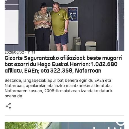
2026/06/02 - 11:11
Gizarte Segurantzako afiliazioak beste mugarri
bat ezarri du Hego Euskal Herrian: 1.042.680
afiliatu, EAEn; eta 322.358, Nafarroan
Bestalde, langabeziak apur bat behera egin du EAEn eta
Nafarroan, apirilarekin eta iazko maiatzarekin alderatuta.
Nafarroaren kasuan, 2008tik maiatzean izandako daturik
onena da.