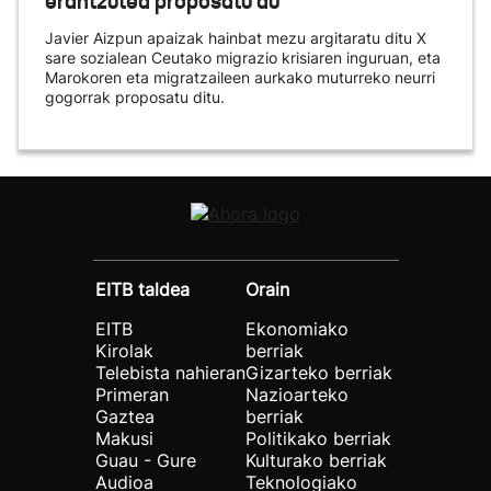
erantzutea proposatu du
Javier Aizpun apaizak hainbat mezu argitaratu ditu X
sare sozialean Ceutako migrazio krisiaren inguruan, eta
Marokoren eta migratzaileen aurkako muturreko neurri
gogorrak proposatu ditu.
EITB taldea
Orain
EITB
Ekonomiako
Kirolak
berriak
Telebista nahieran
Gizarteko berriak
Primeran
Nazioarteko
Gaztea
berriak
Makusi
Politikako berriak
Guau - Gure
Kulturako berriak
Audioa
Teknologiako