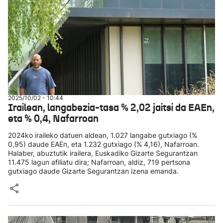
2025/10/02 - 10:44
Irailean, langabezia-tasa % 2,02 jaitsi da EAEn,
eta % 0,4, Nafarroan
2024ko iraileko datuen aldean, 1.027 langabe gutxiago (%
0,95) daude EAEn, eta 1.232 gutxiago (% 4,16), Nafarroan.
Halaber, abuztutik irailera, Euskadiko Gizarte Segurantzan
11.475 lagun afiliatu dira; Nafarroan, aldiz, 719 pertsona
gutxiago daude Gizarte Segurantzan izena emanda.