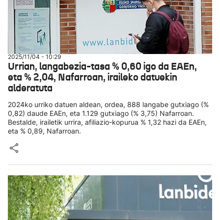
2025/11/04 - 10:29
Urrian, langabezia-tasa % 0,60 igo da EAEn,
eta % 2,04, Nafarroan, iraileko datuekin
alderatuta
2024ko urriko datuen aldean, ordea, 888 langabe gutxiago (%
0,82) daude EAEn, eta 1.129 gutxiago (% 3,75) Nafarroan.
Bestalde, irailetik urrira, afiliazio-kopurua % 1,32 hazi da EAEn,
eta % 0,89, Nafarroan.