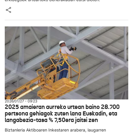
2026/01/27 - 09:23
2025 amaieran aurreko urtean baino 28.700
pertsona gehiagok zuten lana Euskadin, eta
langabezia-tasa % 7,50era jaitsi zen
Biztanleria Aktiboaren Inkestaren arabera, laugarren