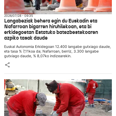
2026/07/28 - 09:35
Langabeziak behera egin du Euskadin eta
Nafarroan bigarren hiruhilekoan, eta bi
erkidegoetan Estatuko batezbestekoaren
azpiko tasak daude
Euskal Autonomia Erkidegoan 12.400 langabe gutxiago daude,
eta tasa % 7,11koa da; Nafarroan, berriz, 3.300 langabe
gutxiago daude, % 8,07ko indizearekin.