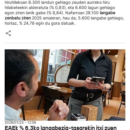
hiruhilekoan 8.300 landun gehiago zeuden aurreko hiru
hilabeteekin alderatuta (% 0,83), eta 6.600 lagun gehiago
egon ziren lanik gabe (% 8,84). Nafarroan 28.100
langabe
zenbatu ziren
2025 amaieran, hau da, 5.600 langabe gehiago,
hortaz, % 24,78 egin du gora datuak.
2026/01/23 - 12:56
EAEk % 6,3ko langabezia-tasarekin itxi zuen