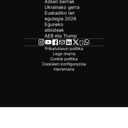
Azken berriak
Ukrainako gerra
Euskadiko lan
egutegia 2026
Eguneko
albisteak
AEB eta Trump
Pribatutasun politika
Lege oharra
Cookie politika
Cookieen konfigurazioa
Harremana