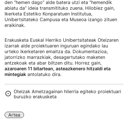
den “hemen dago” alde batera utzi eta “hemendik
abiatu da” ideia transmitituko zuena. Hilobiez gain,
Ikerketa Estetiko Konparatuen Institutua,
Unibertsitateko Campusa eta Museoa izango zituen
eraikinak.
Erakusketa Euskal Herriko Unibertsitateak Oteizaren
izarrak alde proiektuaren inguruan egindako lau
urteko ikerketaren emaitza da. Dokumentazioa,
jatorrizko marrazkiak, desagertutako maketen
antzekoak eta abar biltzen ditu. Horrez gain,
azaroaren 11 bitartean, asteazkenero hitzaldi eta
mintegiak
antolatuko dira.
Oteizak Ametzagainan hilerria egiteko proiektuari
buruzko erakusketa
Artea