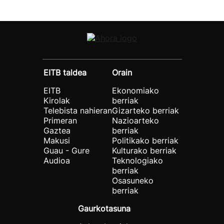
EITB taldea
Orain
EITB
Ekonomiako
Kirolak
berriak
Telebista nahieran
Gizarteko berriak
Primeran
Nazioarteko
Gaztea
berriak
Makusi
Politikako berriak
Guau - Gure
Kulturako berriak
Audioa
Teknologiako
berriak
Osasuneko
berriak
Gaurkotasuna