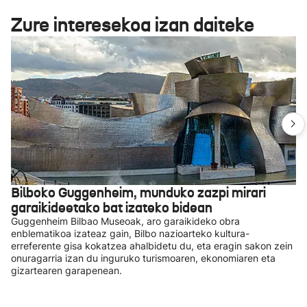
Zure interesekoa izan daiteke
Bilboko Guggenheim, munduko zazpi mirari
garaikideetako bat izateko bidean
Guggenheim Bilbao Museoak, aro garaikideko obra
enblematikoa izateaz gain, Bilbo nazioarteko kultura-
erreferente gisa kokatzea ahalbidetu du, eta eragin sakon zein
onuragarria izan du inguruko turismoaren, ekonomiaren eta
gizartearen garapenean.