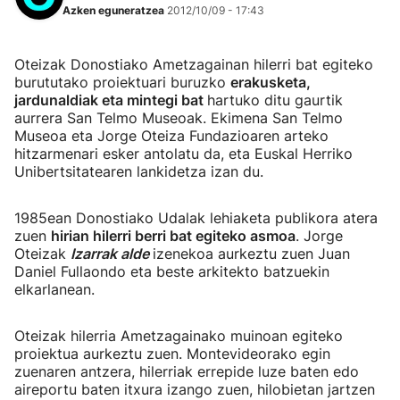
Azken eguneratzea
2012/10/09 - 17:43
Oteizak Donostiako Ametzagainan hilerri bat egiteko
burututako proiektuari buruzko
erakusketa,
jardunaldiak eta mintegi bat
hartuko ditu gaurtik
aurrera San Telmo Museoak. Ekimena San Telmo
Museoa eta Jorge Oteiza Fundazioaren arteko
hitzarmenari esker antolatu da, eta Euskal Herriko
Unibertsitatearen lankidetza izan du.
1985ean Donostiako Udalak lehiaketa publikora atera
zuen
hirian hilerri berri bat egiteko asmoa
. Jorge
Oteizak
Izarrak alde
izenekoa aurkeztu zuen Juan
Daniel Fullaondo eta beste arkitekto batzuekin
elkarlanean.
Oteizak hilerria Ametzagainako muinoan egiteko
proiektua aurkeztu zuen. Montevideorako egin
zuenaren antzera, hilerriak errepide luze baten edo
aireportu baten itxura izango zuen, hilobietan jartzen