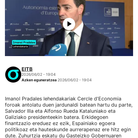
EITB
2026/06/02 - 19:04
Azken eguneratzea
2026/06/02 - 19:04
Imanol Pradales lehendakariak Cercle d'Economia
foroak antolatu duen jardunaldi batean hartu du parte,
Salvador Illa eta Alfonso Rueda Kataluniako eta
Galiziako presidenteekin batera. Erkidegoen
finantzazio ereduez ez ezik, Espainiako egoera
politikoaz eta hauteskunde aurrerapenaz ere hitz egin
dute. Zuhurtzia eskatu du Gasteizko Gobernuaren