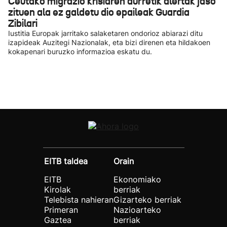
Ceutako migrazio krisiaren aurretik alertak jaso
zituen ala ez galdetu dio epaileak Guardia
Zibilari
Iustitia Europak jarritako salaketaren ondorioz abiarazi ditu
izapideak Auzitegi Nazionalak, eta bizi direnen eta hildakoen
kokapenari buruzko informazioa eskatu du.
EITB taldea
Orain
EITB
Ekonomiako
Kirolak
berriak
Telebista nahieran
Gizarteko berriak
Primeran
Nazioarteko
Gaztea
berriak