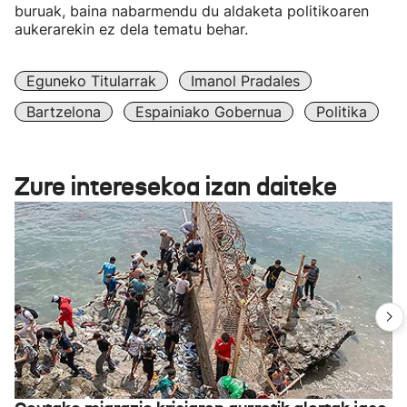
buruak, baina nabarmendu du aldaketa politikoaren
aukerarekin ez dela tematu behar.
Eguneko Titularrak
Imanol Pradales
Bartzelona
Espainiako Gobernua
Politika
Zure interesekoa izan daiteke