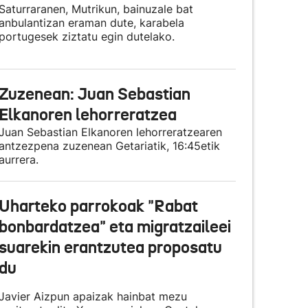
Saturraranen, Mutrikun, bainuzale bat
anbulantizan eraman dute, karabela
portugesek ziztatu egin dutelako.
Zuzenean: Juan Sebastian
Elkanoren lehorreratzea
Juan Sebastian Elkanoren lehorreratzearen
antzezpena zuzenean Getariatik, 16:45etik
aurrera.
Uharteko parrokoak "Rabat
bonbardatzea" eta migratzaileei
suarekin erantzutea proposatu
du
Javier Aizpun apaizak hainbat mezu