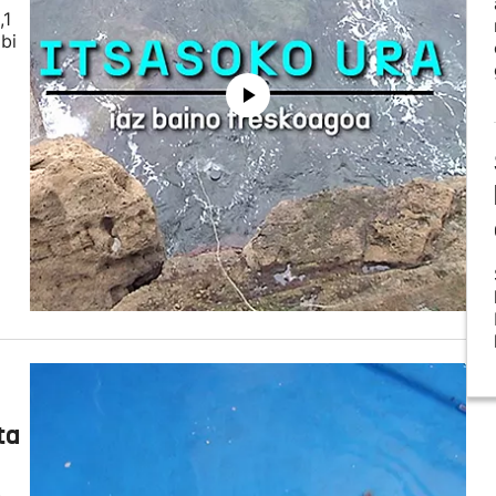
,1
bi
ta