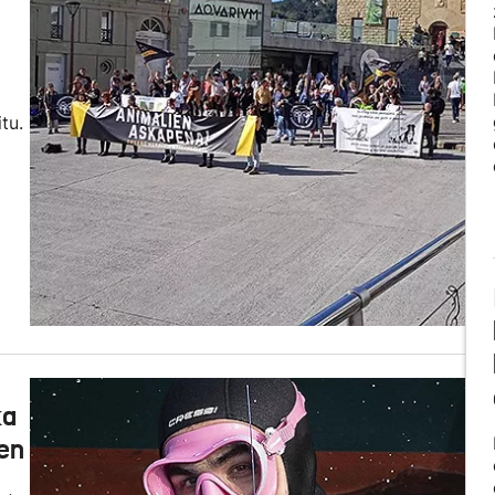
tu.
ka
ren