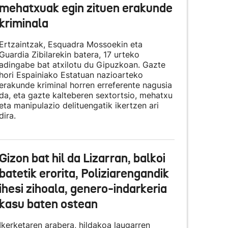
mehatxuak egin zituen erakunde
kriminala
Ertzaintzak, Esquadra Mossoekin eta
Guardia Zibilarekin batera, 17 urteko
adingabe bat atxilotu du Gipuzkoan. Gazte
hori Espainiako Estatuan nazioarteko
erakunde kriminal horren erreferente nagusia
da, eta gazte kalteberen sextortsio, mehatxu
eta manipulazio delituengatik ikertzen ari
dira.
Gizon bat hil da Lizarran, balkoi
batetik erorita, Poliziarengandik
ihesi zihoala, genero-indarkeria
kasu baten ostean
Ikerketaren arabera, hildakoa laugarren