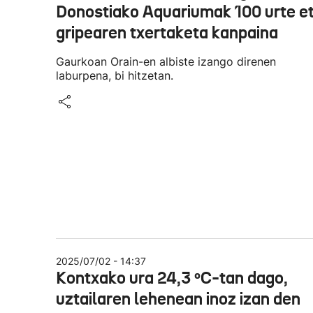
Donostiako Aquariumak 100 urte e
gripearen txertaketa kanpaina
Gaurkoan Orain-en albiste izango direnen
laburpena, bi hitzetan.
2025/07/02 - 14:37
Kontxako ura 24,3 ºC-tan dago,
uztailaren lehenean inoz izan den