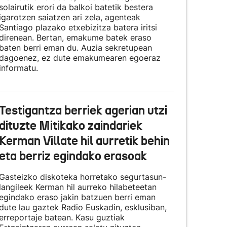
solairutik erori da balkoi batetik bestera
igarotzen saiatzen ari zela, agenteak
Santiago plazako etxebizitza batera iritsi
direnean. Bertan, emakume batek eraso
baten berri eman du. Auzia sekretupean
dagoenez, ez dute emakumearen egoeraz
informatu.
Testigantza berriek agerian utzi
dituzte Mitikako zaindariek
Kerman Villate hil aurretik behin
eta berriz egindako erasoak
Gasteizko diskoteka horretako segurtasun-
langileek Kerman hil aurreko hilabeteetan
egindako eraso jakin batzuen berri eman
dute lau gaztek Radio Euskadin, esklusiban,
erreportaje batean. Kasu guztiak