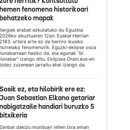
zure herritik? Kontsultatu
hemen fenomeno historikoari
behatzeko mapak
Ilargiak erabat ezkutatuko du Eguzkia
2026ko abuztuaren 12an: Euskal Herrian
2183. urtera arte ez da berriro ikusiko
horrelako fenomenorik. Eguzki-eklipse osoa
ilunabarrean hasiko da, eta egunak "bi
ilunabar" izango ditu. Eklipsea Orain.eus-en
bidez zuzenean jarraitu ahal izango da.
Sosik ez, eta hilobirik ere ez:
Juan Sebastian Elkano getariar
nabigatzaile handiari buruzko 5
bitxikeria
Zenbat dakizu munduari lehen bira eman