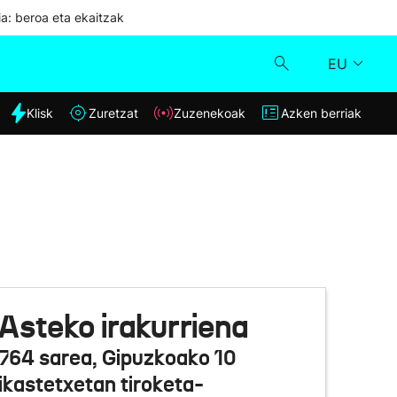
ia: beroa eta ekaitzak
EU
dia
Klisk
Zuretzat
Zuzenekoak
Azken berriak
Klisk
Zuzenekoak
Zuretzat
Azken berriak
Asteko irakurriena
764 sarea, Gipuzkoako 10
ikastetxetan tiroketa-