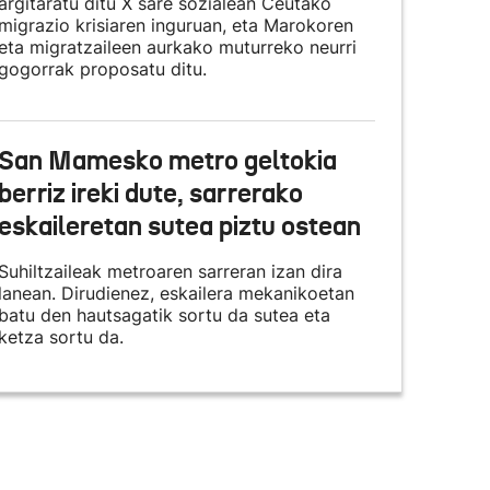
argitaratu ditu X sare sozialean Ceutako
migrazio krisiaren inguruan, eta Marokoren
eta migratzaileen aurkako muturreko neurri
gogorrak proposatu ditu.
San Mamesko metro geltokia
berriz ireki dute, sarrerako
eskaileretan sutea piztu ostean
Suhiltzaileak metroaren sarreran izan dira
lanean. Dirudienez, eskailera mekanikoetan
batu den hautsagatik sortu da sutea eta
ketza sortu da.