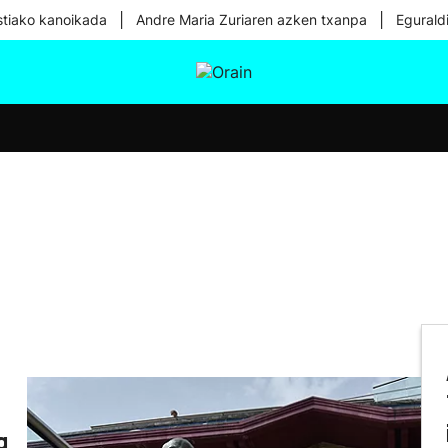
|
|
tiako kanoikada
Andre Maria Zuriaren azken txanpa
Egurald
tura
Ikusmiran
Egural
Osasuna
Teknologia
a