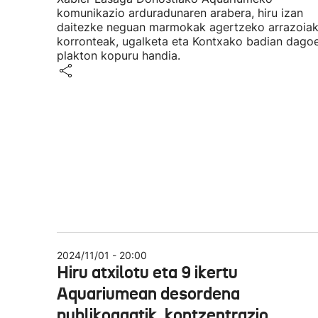
komunikazio arduradunaren arabera, hiru izan
daitezke neguan marmokak agertzeko arrazoiak
korronteak, ugalketa eta Kontxako badian dago
plakton kopuru handia.
2024/11/01 - 20:00
Hiru atxilotu eta 9 ikertu
Aquariumean desordena
publikoagatik, kontzentrazio