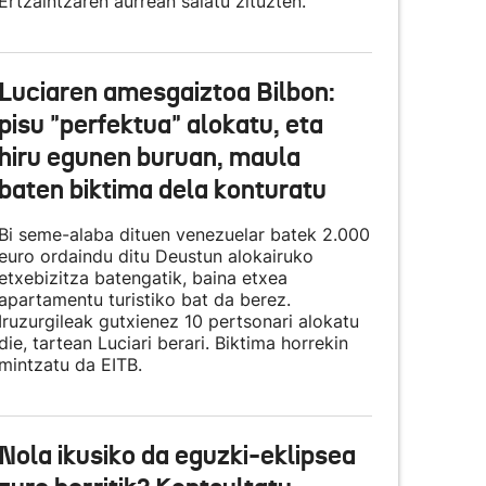
Ertzaintzaren aurrean salatu zituzten.
Luciaren amesgaiztoa Bilbon:
pisu "perfektua" alokatu, eta
hiru egunen buruan, maula
baten biktima dela konturatu
Bi seme-alaba dituen venezuelar batek 2.000
euro ordaindu ditu Deustun alokairuko
etxebizitza batengatik, baina etxea
apartamentu turistiko bat da berez.
Iruzurgileak gutxienez 10 pertsonari alokatu
die, tartean Luciari berari. Biktima horrekin
mintzatu da EITB.
Nola ikusiko da eguzki-eklipsea