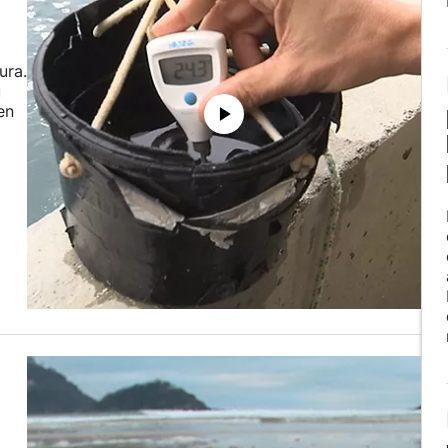
ura.
u
en