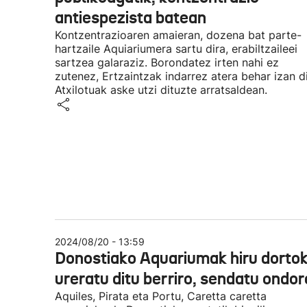
antiespezista batean
Kontzentrazioaren amaieran, dozena bat parte-
hartzaile Aquiariumera sartu dira, erabiltzaileei
sartzea galaraziz. Borondatez irten nahi ez
zutenez, Ertzaintzak indarrez atera behar izan di
Atxilotuak aske utzi dituzte arratsaldean.
2024/08/20 - 13:59
Donostiako Aquariumak hiru dorto
ureratu ditu berriro, sendatu ondo
Aquiles, Pirata eta Portu, Caretta caretta