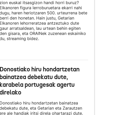
zion euskal itsasgizon handi horri buruz?
Elkanoren figura lerroburuetara ekarri nahi
dugu, haren heriotzaren 500. urteurrena bete
berri den honetan. Hain justu, Getarian
Elkanoren lehorreratzea antzeztuko dute
gaur arratsaldean, lau urtean behin egiten
den gisara, eta
ORAINek zuzenean eskainiko
du
, streaming bidez.
Donostiako hiru hondartzetan
bainatzea debekatu dute,
karabela portugesak agertu
direlako
Donostiako hiru hondartzetan bainatzea
debekatu dute, eta Getarian eta Zarautzen
ere ale handiak iritsi direla ohartarazi dute.