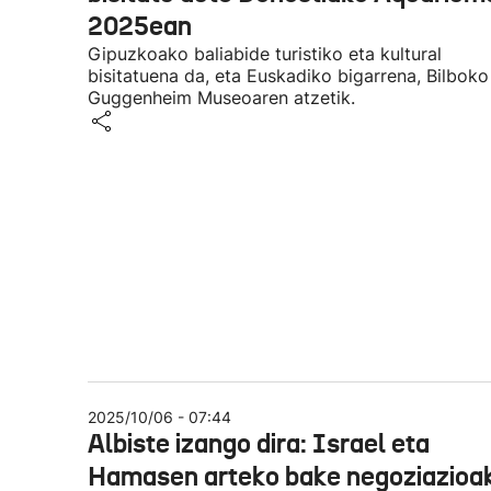
2025ean
Gipuzkoako baliabide turistiko eta kultural
bisitatuena da, eta Euskadiko bigarrena, Bilboko
Guggenheim Museoaren atzetik.
2025/10/06 - 07:44
Albiste izango dira: Israel eta
Hamasen arteko bake negoziazioak