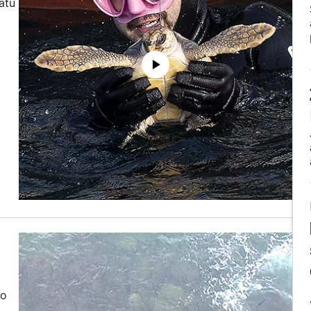
atu
go