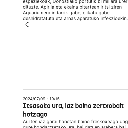
espeziekoak, Donostiako portutik bi miliara urer
dituzte. Apirila eta ekaina bitartean iritsi ziren
Aquariumera indarrik gabe, elikatu gabe,
deshidratatuta eta arnas aparatuko infekzioekin.
2024/07/09 - 19:15
Itsasoko ura, iaz baino zertxobait
hotzago
Aurten iaz garai honetan baino freskoxeago da
gure hondartzetako ura, bai datuen arabera bai