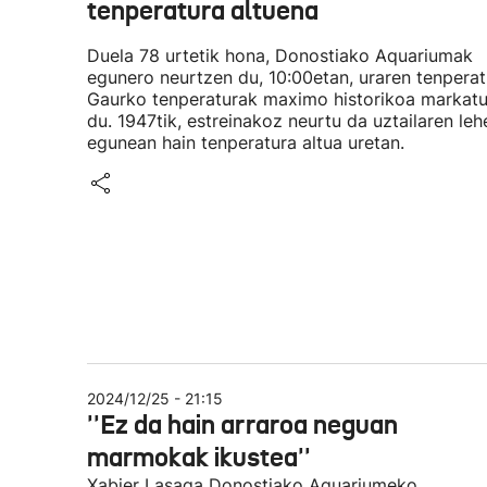
tenperatura altuena
Duela 78 urtetik hona, Donostiako Aquariumak
egunero neurtzen du, 10:00etan, uraren tenperat
Gaurko tenperaturak maximo historikoa markat
du. 1947tik, estreinakoz neurtu da uztailaren leh
egunean hain tenperatura altua uretan.
2024/12/25 - 21:15
''Ez da hain arraroa neguan
marmokak ikustea''
Xabier Lasaga Donostiako Aquariumeko