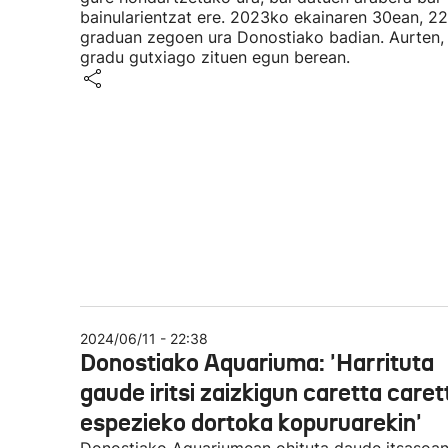
bainularientzat ere. 2023ko ekainaren 30ean, 22
graduan zegoen ura Donostiako badian. Aurten, 
gradu gutxiago zituen egun berean.
2024/06/11 - 22:38
Donostiako Aquariuma: 'Harrituta
gaude iritsi zaizkigun caretta caret
espezieko dortoka kopuruarekin'