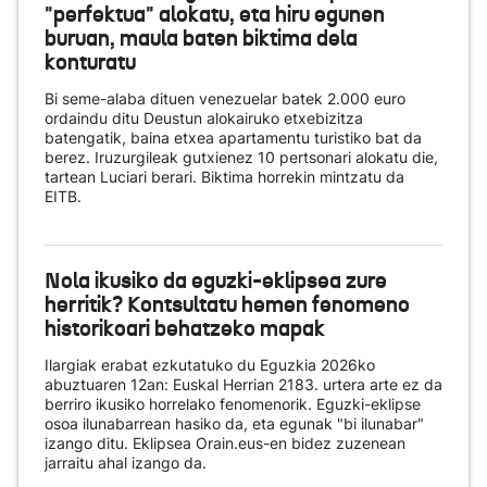
"perfektua" alokatu, eta hiru egunen
buruan, maula baten biktima dela
konturatu
Bi seme-alaba dituen venezuelar batek 2.000 euro
ordaindu ditu Deustun alokairuko etxebizitza
batengatik, baina etxea apartamentu turistiko bat da
berez. Iruzurgileak gutxienez 10 pertsonari alokatu die,
tartean Luciari berari. Biktima horrekin mintzatu da
EITB.
Nola ikusiko da eguzki-eklipsea zure
herritik? Kontsultatu hemen fenomeno
historikoari behatzeko mapak
Ilargiak erabat ezkutatuko du Eguzkia 2026ko
abuztuaren 12an: Euskal Herrian 2183. urtera arte ez da
berriro ikusiko horrelako fenomenorik. Eguzki-eklipse
osoa ilunabarrean hasiko da, eta egunak "bi ilunabar"
izango ditu. Eklipsea Orain.eus-en bidez zuzenean
jarraitu ahal izango da.