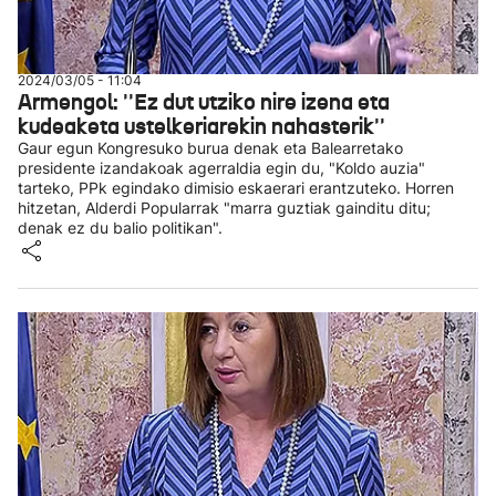
2024/03/05 - 11:04
Armengol: ''Ez dut utziko nire izena eta
kudeaketa ustelkeriarekin nahasterik''
Gaur egun Kongresuko burua denak eta Balearretako
presidente izandakoak agerraldia egin du, "Koldo auzia"
tarteko, PPk egindako dimisio eskaerari erantzuteko. Horren
hitzetan, Alderdi Popularrak "marra guztiak gainditu ditu;
denak ez du balio politikan".