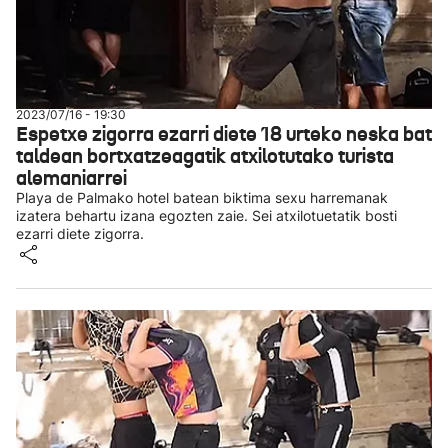
2023/07/16 - 19:30
Espetxe zigorra ezarri diete 18 urteko neska bat
taldean bortxatzeagatik atxilotutako turista
alemaniarrei
Playa de Palmako hotel batean biktima sexu harremanak
izatera behartu izana egozten zaie. Sei atxilotuetatik bosti
ezarri diete zigorra.