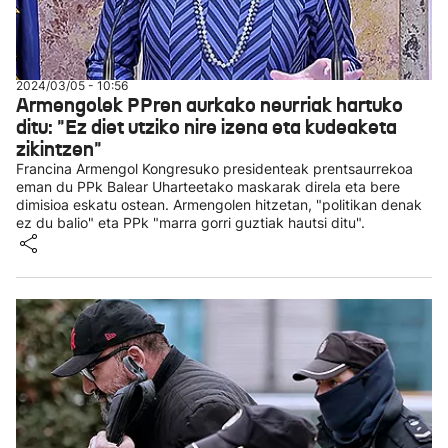
2024/03/05 - 10:56
Armengolek PPren aurkako neurriak hartuko
ditu: "Ez diet utziko nire izena eta kudeaketa
zikintzen"
Francina Armengol Kongresuko presidenteak prentsaurrekoa
eman du PPk Balear Uharteetako maskarak direla eta bere
dimisioa eskatu ostean. Armengolen hitzetan, "politikan denak
ez du balio" eta PPk "marra gorri guztiak hautsi ditu".