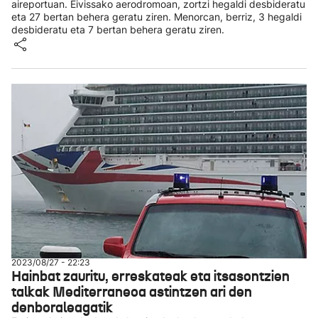
aireportuan. Eivissako aerodromoan, zortzi hegaldi desbideratu
eta 27 bertan behera geratu ziren. Menorcan, berriz, 3 hegaldi
desbideratu eta 7 bertan behera geratu ziren.
2023/08/27 - 22:23
Hainbat zauritu, erreskateak eta itsasontzien
talkak Mediterraneoa astintzen ari den
denboraleagatik