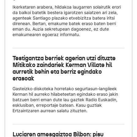
Ikerketaren arabera, hildakoa laugarren solairutik erori
da balkoi batetik bestera igarotzen saiatzen ari zela,
agenteak Santiago plazako etxebizitza batera iritsi
direnean. Bertan, emakume batek eraso baten berri
eman du. Auzia sekretupean dagoenez, ez dute
emakumearen egoeraz informatu.
Testigantza berriek agerian utzi dituzte
Mitikako zaindariek Kerman Villate hil
aurretik behin eta berriz egindako
erasoak
Gasteizko diskoteka horretako segurtasun-langileek
Kerman hil aurreko hilabeteetan egindako eraso jakin
batzuen berri eman dute lau gaztek Radio Euskadin,
esklusiban, erreportaje batean. Kasu guztiak
Ertzaintzaren aurrean salatu zituzten.
Luciaren amesgaiztoa Bilbon: pisu