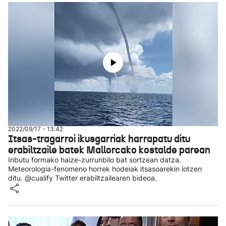
2022/09/17 - 13:42
Itsas-tragarroi ikusgarriak harrapatu ditu
erabiltzaile batek Mallorcako kostalde parean
Inbutu formako haize-zurrunbilo bat sortzean datza.
Meteorologia-fenomeno horrek hodeiak itsasoarekin lotzen
ditu. @cualify Twitter erabiltzailearen bideoa.