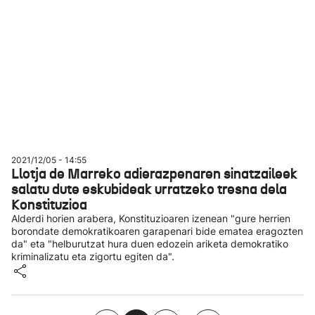
2021/12/05 - 14:55
Llotja de Marreko adierazpenaren sinatzaileek
salatu dute eskubideak urratzeko tresna dela
Konstituzioa
Alderdi horien arabera, Konstituzioaren izenean "gure herrien
borondate demokratikoaren garapenari bide ematea eragozten
da" eta "helburutzat hura duen edozein ariketa demokratiko
kriminalizatu eta zigortu egiten da".