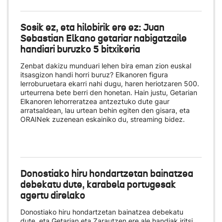
Sosik ez, eta hilobirik ere ez: Juan
Sebastian Elkano getariar nabigatzaile
handiari buruzko 5 bitxikeria
Zenbat dakizu munduari lehen bira eman zion euskal
itsasgizon handi horri buruz? Elkanoren figura
lerroburuetara ekarri nahi dugu, haren heriotzaren 500.
urteurrena bete berri den honetan. Hain justu, Getarian
Elkanoren lehorreratzea antzeztuko dute gaur
arratsaldean, lau urtean behin egiten den gisara, eta
ORAINek zuzenean eskainiko du
, streaming bidez.
Donostiako hiru hondartzetan bainatzea
debekatu dute, karabela portugesak
agertu direlako
Donostiako hiru hondartzetan bainatzea debekatu
dute, eta Getarian eta Zarautzen ere ale handiak iritsi