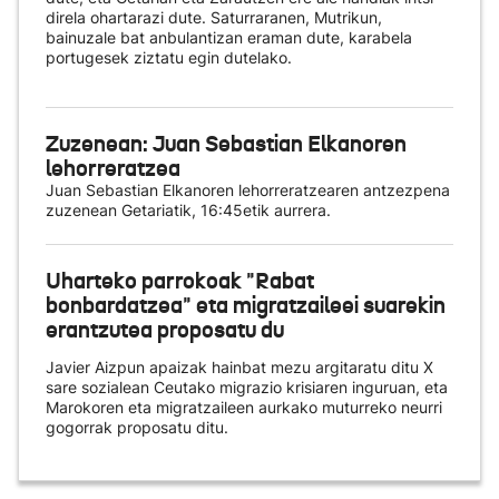
direla ohartarazi dute. Saturraranen, Mutrikun,
bainuzale bat anbulantizan eraman dute, karabela
portugesek ziztatu egin dutelako.
Zuzenean: Juan Sebastian Elkanoren
lehorreratzea
Juan Sebastian Elkanoren lehorreratzearen antzezpena
zuzenean Getariatik, 16:45etik aurrera.
Uharteko parrokoak "Rabat
bonbardatzea" eta migratzaileei suarekin
erantzutea proposatu du
Javier Aizpun apaizak hainbat mezu argitaratu ditu X
sare sozialean Ceutako migrazio krisiaren inguruan, eta
Marokoren eta migratzaileen aurkako muturreko neurri
gogorrak proposatu ditu.