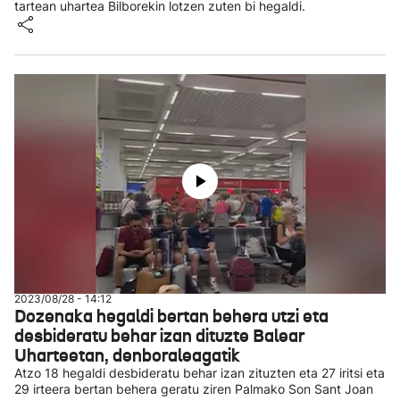
tartean uhartea Bilborekin lotzen zuten bi hegaldi.
2023/08/28 - 14:12
Dozenaka hegaldi bertan behera utzi eta
desbideratu behar izan dituzte Balear
Uharteetan, denboraleagatik
Atzo 18 hegaldi desbideratu behar izan zituzten eta 27 iritsi eta
29 irteera bertan behera geratu ziren Palmako Son Sant Joan