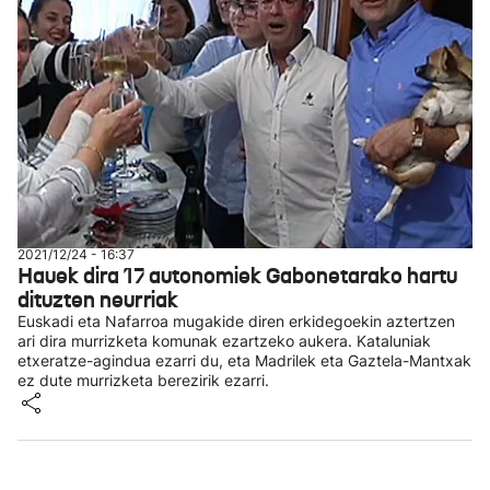
2021/12/24 - 16:37
Hauek dira 17 autonomiek Gabonetarako hartu
dituzten neurriak
Euskadi eta Nafarroa mugakide diren erkidegoekin aztertzen
ari dira murrizketa komunak ezartzeko aukera. Kataluniak
etxeratze-agindua ezarri du, eta Madrilek eta Gaztela-Mantxak
ez dute murrizketa berezirik ezarri.