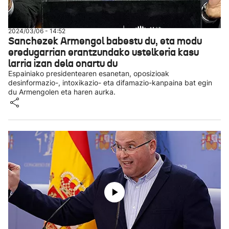
2024/03/06 - 14:52
Sanchezek Armengol babestu du, eta modu
eredugarrian erantzundako ustelkeria kasu
larria izan dela onartu du
Espainiako presidentearen esanetan, oposizioak
desinformazio-, intoxikazio- eta difamazio-kanpaina bat egin
du Armengolen eta haren aurka.