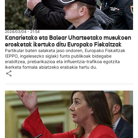
2024/03/04 - 21:54
Kanarietako eta Balear Uharteetako musukoen
erosketak ikertuko ditu Europako Fiskaltzak
Partikular baten salaketa jaso ondoren, Europako Fiskaltzak
(EPPO, ingelesezko siglak) funts publikoak bidegabe
erabiltzea, prebarikazioa eta influentzia-trafikoa egotzita
ikerketa formala abiatzeko erabakia hartu du.