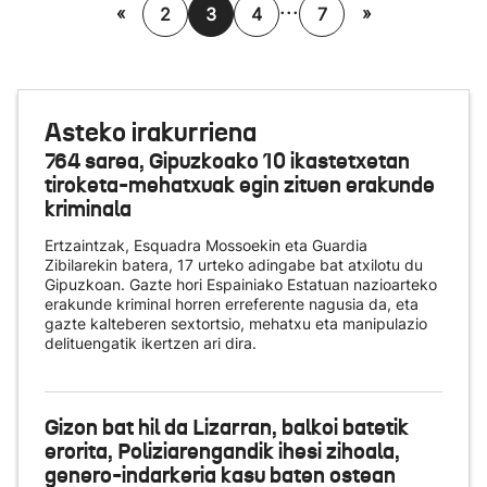
...
«
»
2
3
4
7
Asteko irakurriena
764 sarea, Gipuzkoako 10 ikastetxetan
tiroketa-mehatxuak egin zituen erakunde
kriminala
Ertzaintzak, Esquadra Mossoekin eta Guardia
Zibilarekin batera, 17 urteko adingabe bat atxilotu du
Gipuzkoan. Gazte hori Espainiako Estatuan nazioarteko
erakunde kriminal horren erreferente nagusia da, eta
gazte kalteberen sextortsio, mehatxu eta manipulazio
delituengatik ikertzen ari dira.
Gizon bat hil da Lizarran, balkoi batetik
erorita, Poliziarengandik ihesi zihoala,
genero-indarkeria kasu baten ostean