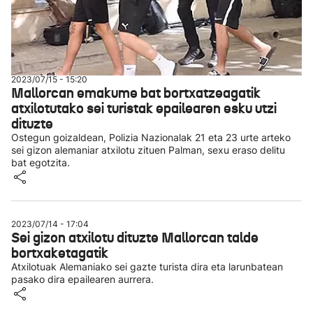
2023/07/15 - 15:20
Mallorcan emakume bat bortxatzeagatik
atxilotutako sei turistak epailearen esku utzi
dituzte
Ostegun goizaldean, Polizia Nazionalak 21 eta 23 urte arteko
sei gizon alemaniar atxilotu zituen Palman, sexu eraso delitu
bat egotzita.
2023/07/14 - 17:04
Sei gizon atxilotu dituzte Mallorcan talde
bortxaketagatik
Atxilotuak Alemaniako sei gazte turista dira eta larunbatean
pasako dira epailearen aurrera.