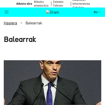
Bilboko
Zeledon
|
|
Albiste dira
lehorreratzea
etxebizitza
Txikiren
Getarian
batean
jaitsiera
EU
Hasiera
Balearrak
Aktualitatea
Bilatzailea
Politika
Balearrak
Kultura
Ikusmiran
Eguraldia