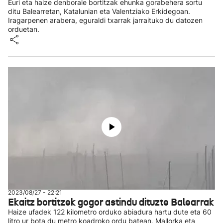
Euri eta haize denborale bortitzak ehunka gorabehera sortu
ditu Balearretan, Katalunian eta Valentziako Erkidegoan.
Iragarpenen arabera, eguraldi txarrak jarraituko du datozen
orduetan.
2023/08/27 - 22:21
Ekaitz bortitzek gogor astindu dituzte Balearrak
Haize ufadek 122 kilometro orduko abiadura hartu dute eta 60
litro ur bota du metro koadroko ordu batean, Mallorka eta