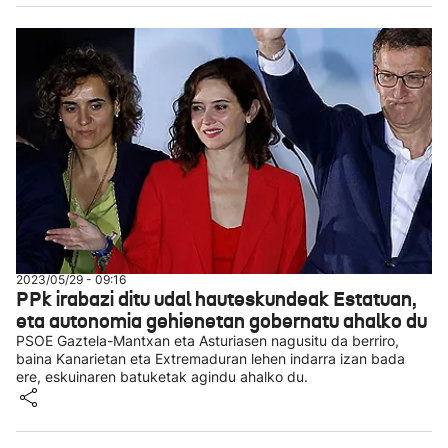
2023/05/29 - 09:16
PPk irabazi ditu udal hauteskundeak Estatuan,
eta autonomia gehienetan gobernatu ahalko du
PSOE Gaztela-Mantxan eta Asturiasen nagusitu da berriro,
baina Kanarietan eta Extremaduran lehen indarra izan bada
ere, eskuinaren batuketak agindu ahalko du.