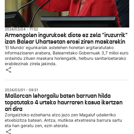
2024/03/04 - 11:52
Armengolen ingurukoek diote ez zela "iruzurrik"
izan Balear Uharteetan erosi ziren maskarekin
'El Mundo' egunkariak astelehen honetan argitaratutako
informazioaren arabera, Balearretako Gobernuak 3,7 milioi euro
ordaindu zituen maskara horiengatik, helburu sanitarioetarako
erabilezinak zirela jakinda.
2024/03/01 - 09:31
Mallorcan lehorgailu baten barruan hilda
topatutako 4 urteko haurraren kasua ikertzen
ari dira
Zorigaiztoko ezbeharra atzo jazo zen Magaluf udalerriko
etxebizitza batean. Antza, mutikoa etxetresna barrura sartu
eta han geratu zen, ezin aterata.