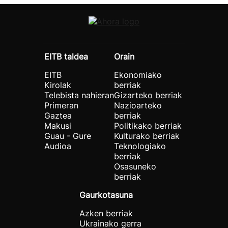
EITB taldea
Orain
EITB
Ekonomiako
Kirolak
berriak
Telebista nahieran
Gizarteko berriak
Primeran
Nazioarteko
Gaztea
berriak
Makusi
Politikako berriak
Guau - Gure
Kulturako berriak
Audioa
Teknologiako
berriak
Osasuneko
berriak
Gaurkotasuna
Azken berriak
Ukrainako gerra