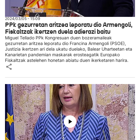
2024/03/05 - 15:09
PPk gezurretan aritzea leporatu dio Armengoli,
Fiskaltzak ikertzen duela adierazi baitu
Miguel Tellado PPk Kongresuan duen bozeramaileak
gezurretan aritzea leporatu dio Francina Armengoli (PSOE),
Justizia ikertzen ari dela ukatu duelako, Balear Uharteetan eta
Kanarietan pandemian maskarak erosteagatik Europako
Fiskaltzak astelehen honetan abiatu duen ikerketaren harira.