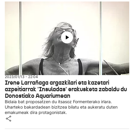
2023/01/13 - 22:04
Irene Larrañaga argazkilari eta kazetari
azpeitiarrak 'Insuladas' erakusketa zabaldu du
Donostiako Aquariumean
Bidaia bat proposatzen du itsasoz Formenterako irlara.
Uharteko bakardadean bizitzea bilatu eta aukeratu duten
emakumeak dira protagonistak.