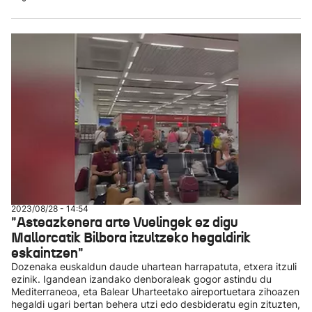
2023/08/28 - 14:54
"Asteazkenera arte Vuelingek ez digu
Mallorcatik Bilbora itzultzeko hegaldirik
eskaintzen"
Dozenaka euskaldun daude uhartean harrapatuta, etxera itzuli
ezinik. Igandean izandako denboraleak gogor astindu du
Mediterraneoa, eta Balear Uharteetako aireportuetara zihoazen
hegaldi ugari bertan behera utzi edo desbideratu egin zituzten,