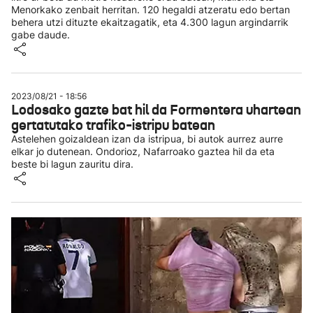
Menorkako zenbait herritan. 120 hegaldi atzeratu edo bertan
behera utzi dituzte ekaitzagatik, eta 4.300 lagun argindarrik
gabe daude.
2023/08/21 - 18:56
Lodosako gazte bat hil da Formentera uhartean
gertatutako trafiko-istripu batean
Astelehen goizaldean izan da istripua, bi autok aurrez aurre
elkar jo dutenean. Ondorioz, Nafarroako gaztea hil da eta
beste bi lagun zauritu dira.