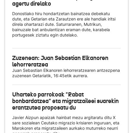
agertu direlako
Donostiako hiru hondartzetan bainatzea debekatu
dute, eta Getarian eta Zarautzen ere ale handiak iritsi
direla ohartarazi dute. Saturraranen, Mutrikun,
bainuzale bat anbulantizan eraman dute, karabela
portugesek ziztatu egin dutelako.
Zuzenean: Juan Sebastian Elkanoren
lehorreratzea
Juan Sebastian Elkanoren lehorreratzearen antzezpena
zuzenean Getariatik, 16:45etik aurrera.
Uharteko parrokoak "Rabat
bonbardatzea" eta migratzaileei suarekin
erantzutea proposatu du
Javier Aizpun apaizak hainbat mezu argitaratu ditu X
sare sozialean Ceutako migrazio krisiaren inguruan, eta
Marokoren eta migratzaileen aurkako muturreko neurri