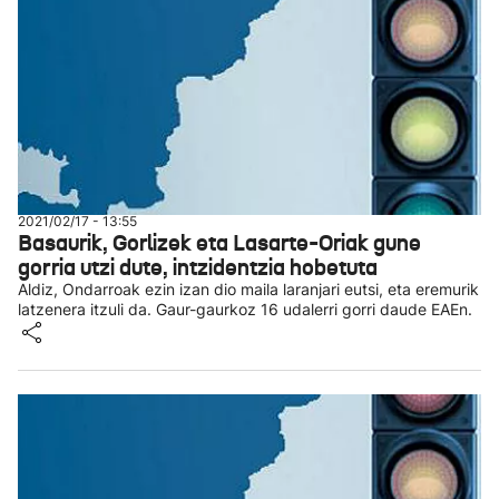
2021/02/17 - 13:55
Basaurik, Gorlizek eta Lasarte-Oriak gune
gorria utzi dute, intzidentzia hobetuta
Aldiz, Ondarroak ezin izan dio maila laranjari eutsi, eta eremurik
latzenera itzuli da. Gaur-gaurkoz 16 udalerri gorri daude EAEn.