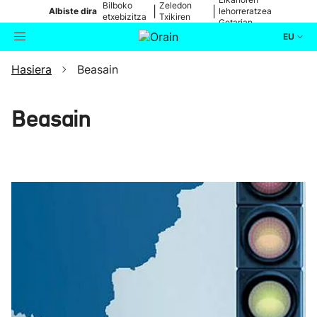
Bilboko
Zeledon
|
|
Albiste dira
lehorreratzea
etxebizitza
Txikiren
Getarian
batean
jaitsiera
EU
Hasiera
Beasain
Aktualitatea
Bilatzailea
Politika
Beasain
Kultura
Ikusmiran
Eguraldia