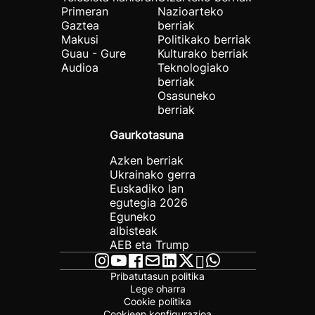
Primeran
Nazioarteko
Gaztea
berriak
Makusi
Politikako berriak
Guau - Gure
Kulturako berriak
Audioa
Teknologiako
berriak
Osasuneko
berriak
Gaurkotasuna
Azken berriak
Ukrainako gerra
Euskadiko lan
egutegia 2026
Eguneko
albisteak
AEB eta Trump
Pribatutasun politika
Lege oharra
Cookie politika
Cookieen konfigurazioa