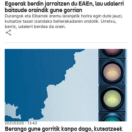
Egoerak berdin jarraitzen du EAEn, lau udalerri
baitaude oraindik gune gorrian
Durangok eta Eibarrek eremu laranjatik horira egin dute jauzi,
kutsatze tasan izandako beherakadaren ondotik. Urretxu,
berriz, udalerri berdea da orain.
2021/02/25 - 13:43
Berango gune gorritik kanpo dago, kutsatzeek