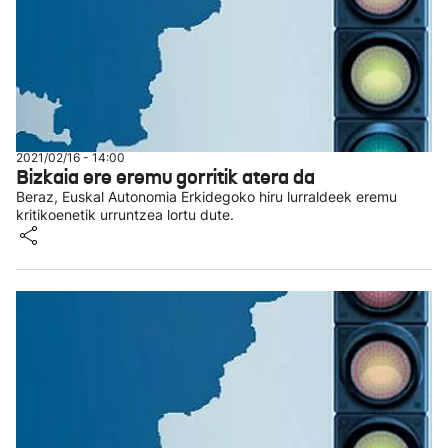
2021/02/16 - 14:00
Bizkaia ere eremu gorritik atera da
Beraz, Euskal Autonomia Erkidegoko hiru lurraldeek eremu
kritikoenetik urruntzea lortu dute.