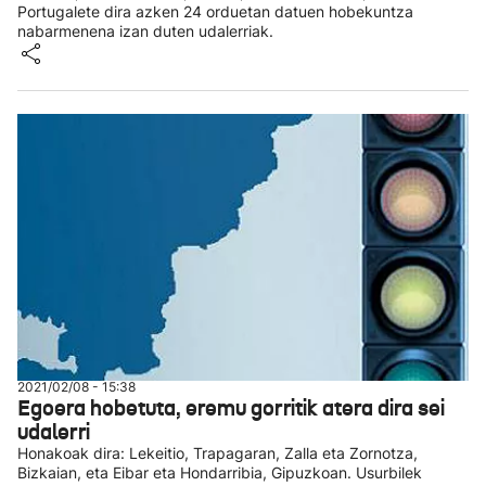
Portugalete dira azken 24 orduetan datuen hobekuntza
nabarmenena izan duten udalerriak.
2021/02/08 - 15:38
Egoera hobetuta, eremu gorritik atera dira sei
udalerri
Honakoak dira: Lekeitio, Trapagaran, Zalla eta Zornotza,
Bizkaian, eta Eibar eta Hondarribia, Gipuzkoan. Usurbilek