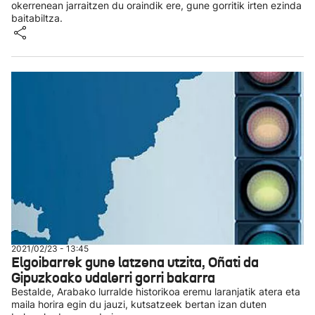
okerrenean jarraitzen du oraindik ere, gune gorritik irten ezinda
baitabiltza.
2021/02/23 - 13:45
Elgoibarrek gune latzena utzita, Oñati da
Gipuzkoako udalerri gorri bakarra
Bestalde, Arabako lurralde historikoa eremu laranjatik atera eta
maila horira egin du jauzi, kutsatzeek bertan izan duten