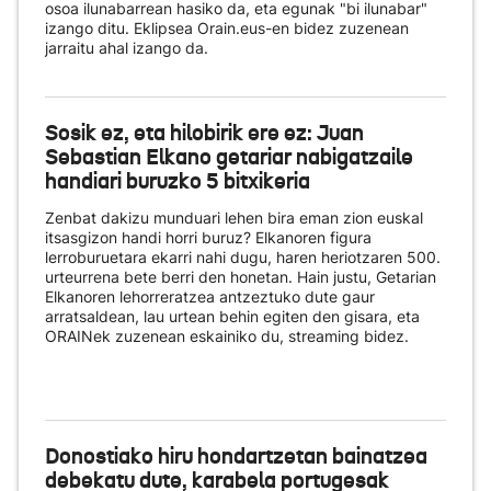
osoa ilunabarrean hasiko da, eta egunak "bi ilunabar"
izango ditu. Eklipsea Orain.eus-en bidez zuzenean
jarraitu ahal izango da.
Sosik ez, eta hilobirik ere ez: Juan
Sebastian Elkano getariar nabigatzaile
handiari buruzko 5 bitxikeria
Zenbat dakizu munduari lehen bira eman zion euskal
itsasgizon handi horri buruz? Elkanoren figura
lerroburuetara ekarri nahi dugu, haren heriotzaren 500.
urteurrena bete berri den honetan. Hain justu, Getarian
Elkanoren lehorreratzea antzeztuko dute gaur
arratsaldean, lau urtean behin egiten den gisara, eta
ORAINek zuzenean eskainiko du
, streaming bidez.
Donostiako hiru hondartzetan bainatzea
debekatu dute, karabela portugesak