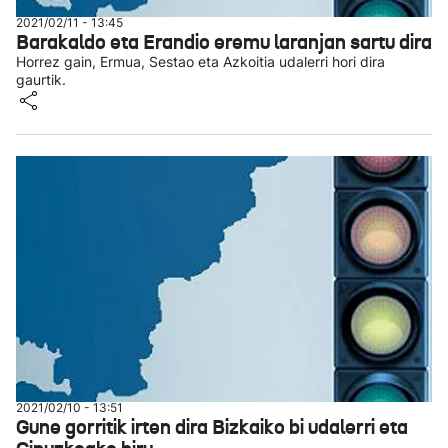
2021/02/11 - 13:45
Barakaldo eta Erandio eremu laranjan sartu dira
Horrez gain, Ermua, Sestao eta Azkoitia udalerri hori dira
gaurtik.
2021/02/10 - 13:51
Gune gorritik irten dira Bizkaiko bi udalerri eta