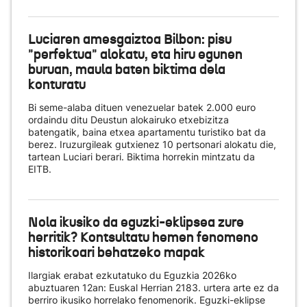
Luciaren amesgaiztoa Bilbon: pisu
"perfektua" alokatu, eta hiru egunen
buruan, maula baten biktima dela
konturatu
Bi seme-alaba dituen venezuelar batek 2.000 euro
ordaindu ditu Deustun alokairuko etxebizitza
batengatik, baina etxea apartamentu turistiko bat da
berez. Iruzurgileak gutxienez 10 pertsonari alokatu die,
tartean Luciari berari. Biktima horrekin mintzatu da
EITB.
Nola ikusiko da eguzki-eklipsea zure
herritik? Kontsultatu hemen fenomeno
historikoari behatzeko mapak
Ilargiak erabat ezkutatuko du Eguzkia 2026ko
abuztuaren 12an: Euskal Herrian 2183. urtera arte ez da
berriro ikusiko horrelako fenomenorik. Eguzki-eklipse