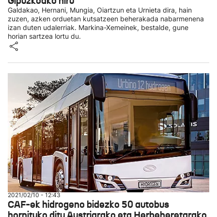
Gipuzkoako hiru
Galdakao, Hernani, Mungia, Oiartzun eta Urnieta dira, hain
zuzen, azken orduetan kutsatzeen beherakada nabarmenena
izan duten udalerriak. Markina-Xemeinek, bestalde, gune
horian sartzea lortu du.
2021/02/10 - 12:43
CAF-ek hidrogeno bidezko 50 autobus
hornituko ditu Austriarako eta Herbeheretarako