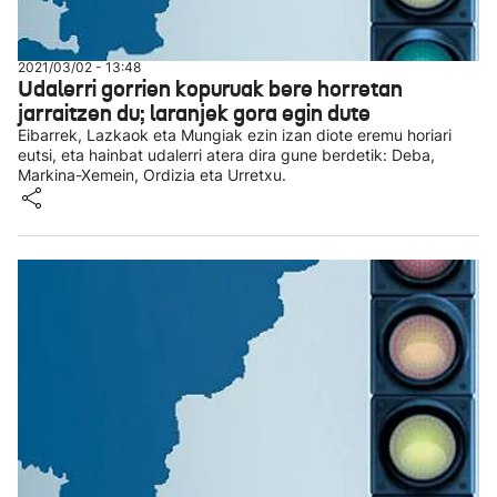
2021/03/02 - 13:48
Udalerri gorrien kopuruak bere horretan
jarraitzen du; laranjek gora egin dute
Eibarrek, Lazkaok eta Mungiak ezin izan diote eremu horiari
eutsi, eta hainbat udalerri atera dira gune berdetik: Deba,
Markina-Xemein, Ordizia eta Urretxu.