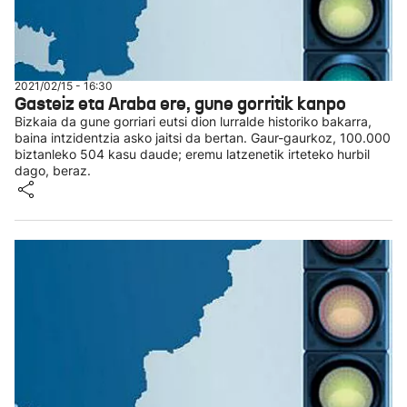
2021/02/15 - 16:30
Gasteiz eta Araba ere, gune gorritik kanpo
Bizkaia da gune gorriari eutsi dion lurralde historiko bakarra,
baina intzidentzia asko jaitsi da bertan. Gaur-gaurkoz, 100.000
biztanleko 504 kasu daude; eremu latzenetik irteteko hurbil
dago, beraz.