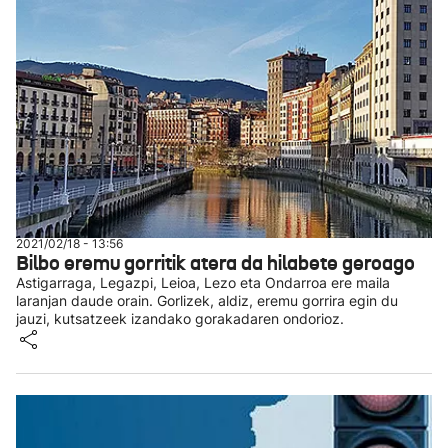
2021/02/18 - 13:56
Bilbo eremu gorritik atera da hilabete geroago
Astigarraga, Legazpi, Leioa, Lezo eta Ondarroa ere maila
laranjan daude orain. Gorlizek, aldiz, eremu gorrira egin du
jauzi, kutsatzeek izandako gorakadaren ondorioz.