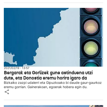
2021/02/19 - 13:57
Bergarak eta Gorlizek gune astinduena utzi
dute, eta Donostia eremu horira igaro da
Bizkaiko zazpi udalerri eta Gipuzkoako bi daude gaur-gaurkoz
eremu gorrian. Gainerakoan, egoerak hobera egin du.