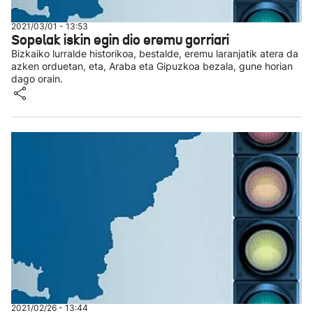
2021/03/01 - 13:53
Sopelak iskin egin dio eremu gorriari
Bizkaiko lurralde historikoa, bestalde, eremu laranjatik atera da
azken orduetan, eta, Araba eta Gipuzkoa bezala, gune horian
dago orain.
2021/02/26 - 13:44