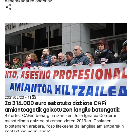
beherakadaren ondorioz.
2021/02/23 - 11:22
Ia 314.000 euro eskatuko dizkiote CAFi
amiantoagatik gaixotu zen langile batengatik
47 urtez CAFen behargina izan zen Jose Ignacio Corderori
mesotelioma gaiztoa atzeman zioten 2019an. Osalanen
txostenaren arabera, "oso litekeena da langilea amiantoarekin
kontaktuan egon izana".