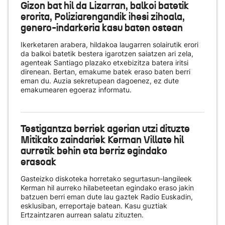
Gizon bat hil da Lizarran, balkoi batetik
erorita, Poliziarengandik ihesi zihoala,
genero-indarkeria kasu baten ostean
Ikerketaren arabera, hildakoa laugarren solairutik erori
da balkoi batetik bestera igarotzen saiatzen ari zela,
agenteak Santiago plazako etxebizitza batera iritsi
direnean. Bertan, emakume batek eraso baten berri
eman du. Auzia sekretupean dagoenez, ez dute
emakumearen egoeraz informatu.
Testigantza berriek agerian utzi dituzte
Mitikako zaindariek Kerman Villate hil
aurretik behin eta berriz egindako
erasoak
Gasteizko diskoteka horretako segurtasun-langileek
Kerman hil aurreko hilabeteetan egindako eraso jakin
batzuen berri eman dute lau gaztek Radio Euskadin,
esklusiban, erreportaje batean. Kasu guztiak
Ertzaintzaren aurrean salatu zituzten.