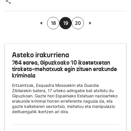
«
»
18
19
20
Asteko irakurriena
764 sarea, Gipuzkoako 10 ikastetxetan
tiroketa-mehatxuak egin zituen erakunde
kriminala
Ertzaintzak, Esquadra Mossoekin eta Guardia
Zibilarekin batera, 17 urteko adingabe bat atxilotu du
Gipuzkoan. Gazte hori Espainiako Estatuan nazioarteko
erakunde kriminal horren erreferente nagusia da, eta
gazte kalteberen sextortsio, mehatxu eta manipulazio
delituengatik ikertzen ari dira.