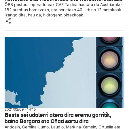
ÖBB postbus operadoreak CAF Taldea hautatu du Austriarako
182 autobus hornitzeko, eta horietako 40 Urbino 12 motakoak
izango dira, hau da, hidrogeno bidezkoak.
2021/02/09 - 14:15
Beste sei udalerri atera dira eremu gorritik,
baina Bergara eta Oñati sartu dira
Andoain, Gernika-Lumo, Laudio, Markina-Xemein, Ortuella eta