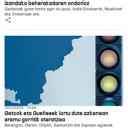
izandako beherakadaren ondorioz
Gasteizek gune horira egin du jauzi, baita Etxebarrik, Muskizek
eta Ondarroak ere.
2021/02/24 - 13:44
Getxok eta Gueñesek lortu dute azkenean
eremu gorritik ateratzea
Berangon, Derion, Oñatin, Santurtzin eta Sopelan egoerak