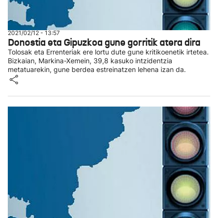
2021/02/12 - 13:57
Donostia eta Gipuzkoa gune gorritik atera dira
Tolosak eta Errenteriak ere lortu dute gune kritikoenetik irtetea.
Bizkaian, Markina-Xemein, 39,8 kasuko intzidentzia
metatuarekin, gune berdea estreinatzen lehena izan da.