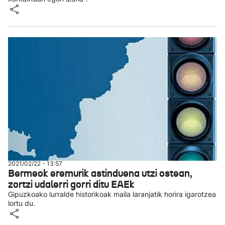
2021/02/22 - 13:57
Bermeok eremurik astinduena utzi ostean,
zortzi udalerri gorri ditu EAEk
Gipuzkoako lurralde historikoak maila laranjatik horira igarotzea
lortu du.