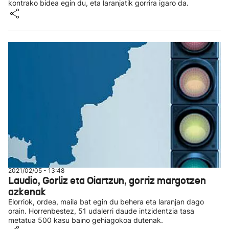
kontrako bidea egin du, eta laranjatik gorrira igaro da.
2021/02/05 - 13:48
Laudio, Gorliz eta Oiartzun, gorriz margotzen
azkenak
Elorriok, ordea, maila bat egin du behera eta laranjan dago
orain. Horrenbestez, 51 udalerri daude intzidentzia tasa
metatua 500 kasu baino gehiagokoa dutenak.