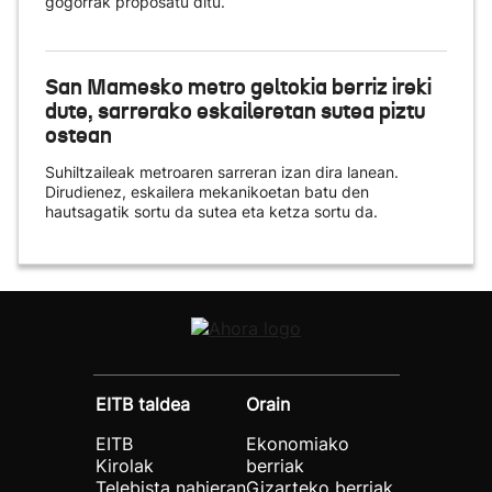
gogorrak proposatu ditu.
San Mamesko metro geltokia berriz ireki
dute, sarrerako eskaileretan sutea piztu
ostean
Suhiltzaileak metroaren sarreran izan dira lanean.
Dirudienez, eskailera mekanikoetan batu den
hautsagatik sortu da sutea eta ketza sortu da.
EITB taldea
Orain
EITB
Ekonomiako
Kirolak
berriak
Telebista nahieran
Gizarteko berriak