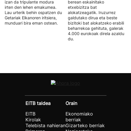
izan da tripulante modura
berean eskainitako
irten den lehen emakumea.
etxebizitza bat
Lau urterik behin ospatzen du
alokatzeagatik. Iruzurrez
Getariak Elkanoren iritsiera,
galdutako dirua eta beste
munduari bira eman ostean.
bizitoki bat alokatzeko erabili
beharrekoa gehituta, galerak
4.000 eurokoak direla azaldu
du.
EITB taldea
Orain
EITB
Ekonomiako
Kirolak
berriak
Telebista nahieran
Gizarteko berriak