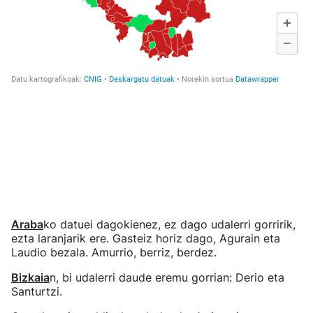
Araba
ko datuei dagokienez, ez dago udalerri gorririk,
ezta laranjarik ere. Gasteiz horiz dago, Agurain eta
Laudio bezala. Amurrio, berriz, berdez.
Bizkaia
n, bi udalerri daude eremu gorrian: Derio eta
Santurtzi.