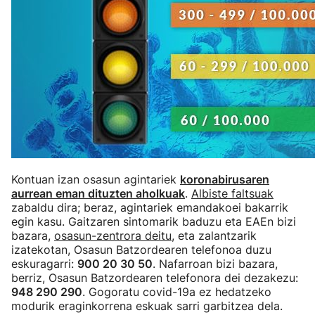
Kontuan izan osasun agintariek
koronabirusaren
aurrean eman dituzten aholkuak
.
Albiste faltsuak
zabaldu dira; beraz, agintariek emandakoei bakarrik
egin kasu. Gaitzaren sintomarik baduzu eta EAEn bizi
bazara,
osasun-zentrora deitu
, eta zalantzarik
izatekotan, Osasun Batzordearen telefonoa duzu
eskuragarri:
900 20 30 50
. Nafarroan bizi bazara,
berriz, Osasun Batzordearen telefonora dei dezakezu:
948 290 290
. Gogoratu covid-19a ez hedatzeko
modurik eraginkorrena eskuak sarri garbitzea dela.