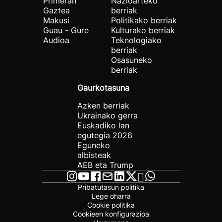
Primeran
Nazioarteko
Gaztea
berriak
Makusi
Politikako berriak
Guau - Gure
Kulturako berriak
Audioa
Teknologiako
berriak
Osasuneko
berriak
Gaurkotasuna
Azken berriak
Ukrainako gerra
Euskadiko lan
egutegia 2026
Eguneko
albisteak
AEB eta Trump
Pribatutasun politika
Lege oharra
Cookie politika
Cookieen konfigurazioa