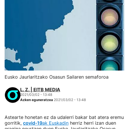
Eusko Jaurlaritzako Osasun Sailaren semaforoa
L. Z. | EITB MEDIA
2021/03/02 - 13:48
Azken eguneratzea
2021/03/02 - 13:48
Astearte honetan ez da udalerri bakar bat atera eremu
gorritik,
covid-19
ak Euskadin
herriz herri izan duen
eragina neurtzen duen Eusko Jaurlaritzako Osasun