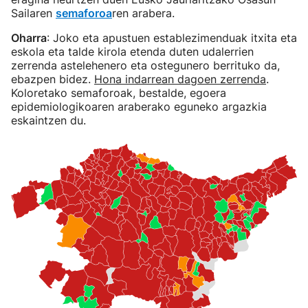
Sailaren
semaforoa
ren arabera.
Oharra
: Joko eta apustuen establezimenduak itxita eta
eskola eta talde kirola etenda duten udalerrien
zerrenda astelehenero eta ostegunero berrituko da,
ebazpen bidez.
Hona indarrean dagoen zerrenda
.
Koloretako semaforoak, bestalde, egoera
epidemiologikoaren araberako eguneko argazkia
eskaintzen du.