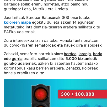
baitaude soilik eremu horretan, atzo baino hiru
gutxiago: Lezo, Mutriku eta Urnieta.
Jaurlaritzak Europar Batasunak (EB) onartutako
koloreen mapa
egokitu du, eta azken 14 egunetan
metatutako
intzidentzia-tasaren arabera sailkatu ditu
EAEko udalerriak.
Zure interesekoa izan daiteke:
Honela funtzionatzen
du covid-19aren semaforoak eta hauek dira irizpideak
Zehazki, semaforo horrek
kolore
berdea
,
laranja
,
horia
edo
gorria
erabiliz sailkatzen ditu
5.000 biztanletik
gorako udalerriak
, azken bi asteetan hautemandako
koronabirus kasu berrien arabera. Zehazki, koloreak
honela erabiltzen dira: