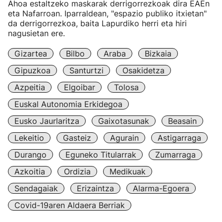
Ahoa estaltzeko maskarak derrigorrezkoak dira EAEn
eta Nafarroan. Iparraldean, "espazio publiko itxietan"
da derrigorrezkoa, baita Lapurdiko herri eta hiri
nagusietan ere.
Gizartea
Bilbo
Araba
Bizkaia
Gipuzkoa
Santurtzi
Osakidetza
Azpeitia
Elgoibar
Tolosa
Euskal Autonomia Erkidegoa
Eusko Jaurlaritza
Gaixotasunak
Beasain
Lekeitio
Gasteiz
Agurain
Astigarraga
Durango
Eguneko Titularrak
Zumarraga
Azkoitia
Ordizia
Medikuak
Sendagaiak
Erizaintza
Alarma-Egoera
Covid-19aren Aldaera Berriak