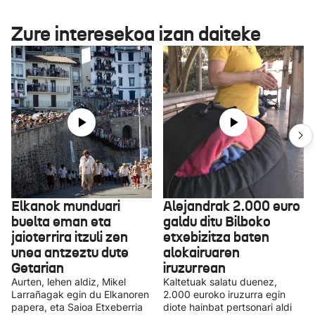
Zure interesekoa izan daiteke
Elkanok munduari
Alejandrak 2.000 euro
buelta eman eta
galdu ditu Bilboko
jaioterrira itzuli zen
etxebizitza baten
unea antzeztu dute
alokairuaren
Getarian
iruzurrean
Aurten, lehen aldiz, Mikel
Kaltetuak salatu duenez,
Larrañagak egin du Elkanoren
2.000 euroko iruzurra egin
papera, eta Saioa Etxeberria
diote hainbat pertsonari aldi