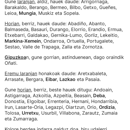
Gune
laranjan
, aldiz, hauek daude: Arrigorriaga,
Barakaldo, Berango, Bermeo, Bilbo, Getxo, Gueñes,
Leioa,
Mungia
, Muskiz eta Sopela.
Horian
, berriz, hauek daude: Abadiño, Abanto,
Balmaseda, Basauri, Durango, Elorrio, Erandio, Ermua,
Etxebarri, Galdakao, Gernika-Lumo, Gorliz, Lekeitio,
Markina-Xemein
, Ondarroa, Ortuella, Portugalete,
Sestao, Valle de Trapaga, Zalla eta Zornotza.
Gipuzkoa
n, gune gorrian, astinduenean, dago oraindik
Oñati.
Eremu laranjan
honakoak daude: Aretxabaleta,
Arrasate, Bergara,
Eibar
,
Lazkao
eta Pasaia.
Gune
horian
, berriz, beste hauek ditugu: Andoain,
Astigarraga, Azkoitia, Azpeitia, Beasain,
Deba
,
Donostia, Elgoibar, Errenteria, Hernani, Hondarribia,
Irun, Lasarte-Oria, Legazpi, Oiartzun, Orio,
Ordizia
,
Tolosa,
Urretxu
, Usurbil, Villabona, Zarautz, Zumaia
eta Zumarraga.
Kolore berdea indarra galduz doa, hiru udalerri