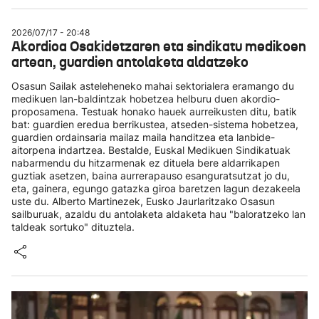
2026/07/17 - 20:48
Akordioa Osakidetzaren eta sindikatu medikoen
artean, guardien antolaketa aldatzeko
Osasun Sailak asteleheneko mahai sektorialera eramango du
medikuen lan-baldintzak hobetzea helburu duen akordio-
proposamena. Testuak honako hauek aurreikusten ditu, batik
bat: guardien eredua berrikustea, atseden-sistema hobetzea,
guardien ordainsaria mailaz maila handitzea eta lanbide-
aitorpena indartzea. Bestalde, Euskal Medikuen Sindikatuak
nabarmendu du hitzarmenak ez dituela bere aldarrikapen
guztiak asetzen, baina aurrerapauso esanguratsutzat jo du,
eta, gainera, egungo gatazka giroa baretzen lagun dezakeela
uste du. Alberto Martinezek, Eusko Jaurlaritzako Osasun
sailburuak, azaldu du antolaketa aldaketa hau "baloratzeko lan
taldeak sortuko" dituztela.