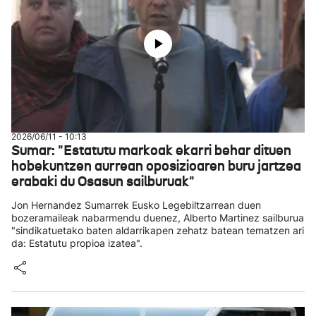
2026/06/11 - 10:13
Sumar: "Estatutu markoak ekarri behar dituen
hobekuntzen aurrean oposizioaren buru jartzea
erabaki du Osasun sailburuak"
Jon Hernandez Sumarrek Eusko Legebiltzarrean duen
bozeramaileak nabarmendu duenez, Alberto Martinez sailburua
"sindikatuetako baten aldarrikapen zehatz batean tematzen ari
da: Estatutu propioa izatea".