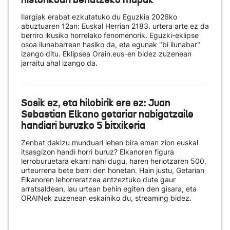
Ilargiak erabat ezkutatuko du Eguzkia 2026ko
abuztuaren 12an: Euskal Herrian 2183. urtera arte ez da
berriro ikusiko horrelako fenomenorik. Eguzki-eklipse
osoa ilunabarrean hasiko da, eta egunak "bi ilunabar"
izango ditu. Eklipsea Orain.eus-en bidez zuzenean
jarraitu ahal izango da.
Sosik ez, eta hilobirik ere ez: Juan
Sebastian Elkano getariar nabigatzaile
handiari buruzko 5 bitxikeria
Zenbat dakizu munduari lehen bira eman zion euskal
itsasgizon handi horri buruz? Elkanoren figura
lerroburuetara ekarri nahi dugu, haren heriotzaren 500.
urteurrena bete berri den honetan. Hain justu, Getarian
Elkanoren lehorreratzea antzeztuko dute gaur
arratsaldean, lau urtean behin egiten den gisara, eta
ORAINek zuzenean eskainiko du
, streaming bidez.