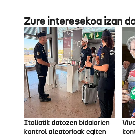
Zure interesekoa izan d
Italiatik datozen bidaiarien
Viv
kontrol aleatorioak egiten
kon