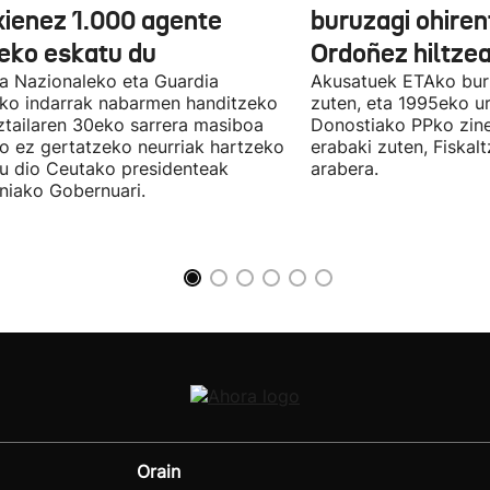
xienez 1.000 agente
buruzagi ohiren
teko eskatu du
Ordoñez hiltzea
ia Nazionaleko eta Guardia
Akusatuek ETAko bur
eko indarrak nabarmen handitzeko
zuten, eta 1995eko ur
ztailaren 30eko sarrera masiboa
Donostiako PPko zine
ro ez gertatzeko neurriak hartzeko
erabaki zuten, Fiskal
u dio Ceutako presidenteak
arabera.
niako Gobernuari.
Orain