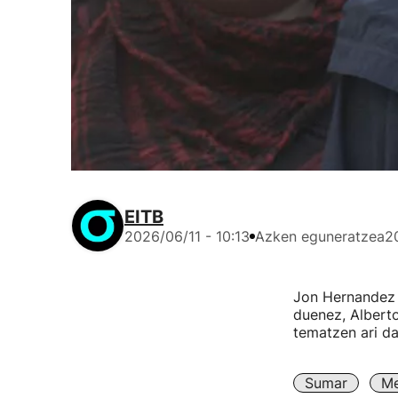
EITB
2026/06/11 - 10:13
Azken eguneratzea
2
Jon Hernandez 
duenez, Alberto
tematzen ari da
Sumar
Me