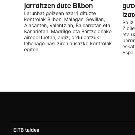
jarraitzen dute Bilbon
gut
Larunbat goizean ezarri dituzte
iza
kontrolak Bilbon, Malagan, Sevillan,
Poliz
Alacanten, Valentzian, Balearretan eta
Zibil
Kanarietan. Madrilgo eta Bartzelonako
eta u
aireportuetan, aldiz, ordu batzuk
berri
lehenago hasi ziren ausazko kontrolak
eskat
egiten.
Espai
EITB taldea