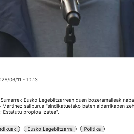
026/06/11 - 10:13
Sumarrek Eusko Legebiltzarrean duen bozeramaileak nab
 Martinez sailburua "sindikatuetako baten aldarrikapen ze
: Estatutu propioa izatea".
dikuak
Eusko Legebiltzarra
Politika