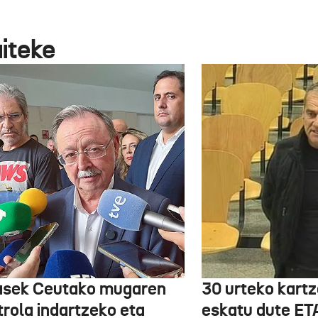
aiteke
asek Ceutako mugaren
30 urteko kartz
trola indartzeko eta
eskatu dute ET