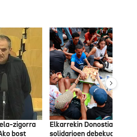
ela-zigorra
Elkarrekin Donostia afari
Ako bost
solidarioen debekua helegi