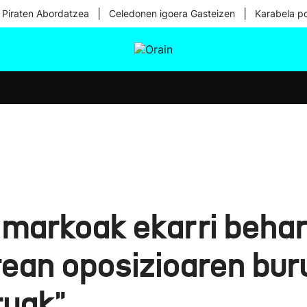
|
|
 Piraten Abordatzea
Celedonen igoera Gasteizen
Karabela p
tura
Ikusmiran
Egural
Osasuna
Teknologia
 markoak ekarri behar
ean oposizioaren buru
ruak"