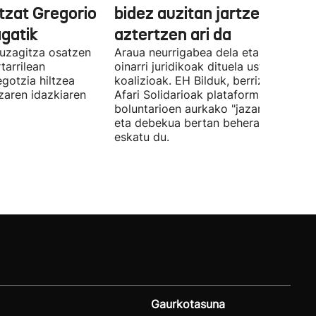
tzat Gregorio
bidez auzitan jartzea
gatik
aztertzen ari da
uzagitza osatzen
Araua neurrigabea dela eta zalantza
tarrilean
oinarri juridikoak dituela uste du
gotzia hiltzea
koalizioak. EH Bilduk, berriz, Kaleko
tzaren idazkiaren
Afari Solidarioak plataformako
boluntarioen aurkako "jazarpena" sal
eta debekua bertan behera uzteko
eskatu du.
Gaurkotasuna