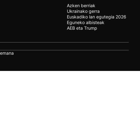
Azken berriak
Ukrainako gerra
Euskadiko lan egutegia 2026
Eguneko albisteak
AEB eta Trump
remana