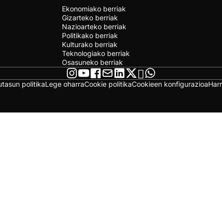
Ekonomiako berriak
Gizarteko berriak
Nazioarteko berriak
Politikako berriak
Kulturako berriak
Teknologiako berriak
Osasuneko berriak
utasun politika
Lege oharra
Cookie politika
Cookieen konfigurazioa
Har