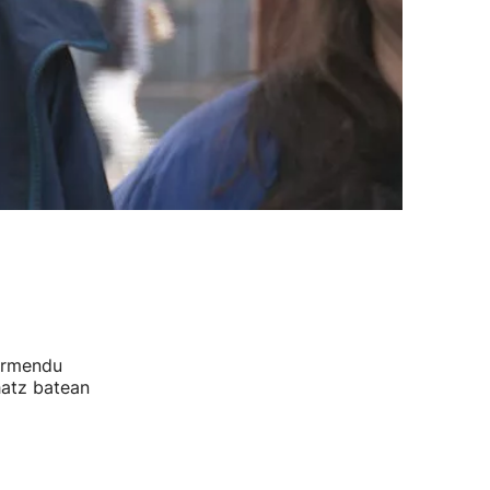
armendu
hatz batean