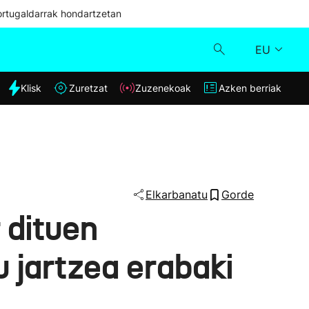
ortugaldarrak hondartzetan
EU
dia
Klisk
Zuretzat
Zuzenekoak
Azken berriak
Klisk
Zuzenekoak
Zuretzat
Elkarbanatu
Gorde
 dituen
Azken berriak
 jartzea erabaki