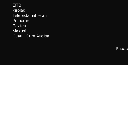
EITB
Kirolak
Telebista nahieran
Primeran
Gaztea
Makusi
Guau - Gure Audioa
Pribat