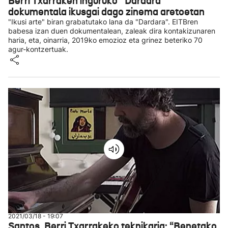
Berri Txarraken inguruko ''Dardara''
dokumentala ikusgai dago zinema aretoetan
"Ikusi arte" biran grabatutako lana da "Dardara". EITBren
babesa izan duen dokumentalean, zaleak dira kontakizunaren
haria, eta, oinarria, 2019ko emozioz eta grinez beteriko 70
agur-kontzertuak.
2021/03/18 - 19:07
Santos, Berri Txarrakeko teknikaria: “Benetako