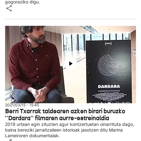
gogoraziko digu.
2021/03/15 - 15:45
Berri Txarrak taldearen azken birari buruzko
''Dardara'' filmaren aurre-estreinaldia
2019 urtean egin zituzten agur kontzertuetan oinarrituta dago,
baina bereziki jarraitzaileen istorioak jasotzen ditu Marina
Lameiroren dokumentalak.