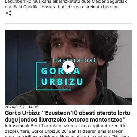
Lekunberriko musikaria elkarrizketatu dute Maider Segurolak
eta Iñaki Guridik, "Hasiera bat" diskoa estreinatu berritan.
2024/01/17 - 14:05
Gorka Urbizu: ''Ezustean 10 abesti aterata lortu
dugu jendea liluratzeko boterea mantentzea''
Infrasoinuak Berri Txarraken azken diskoa argitaratu zenetik
zazpi urtera, Gorka Urbizuk 2019an taldearen amaierarekin
etorri zen isiltasun diskografikoa hautsi du, ezustean. "Hasiera