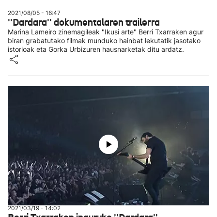
2021/08/05 - 16:47
''Dardara'' dokumentalaren trailerra
Marina Lameiro zinemagileak "Ikusi arte" Berri Txarraken agur
biran grabatutako filmak munduko hainbat lekutatik jasotako
istorioak eta Gorka Urbizuren hausnarketak ditu ardatz.
2021/03/19 - 14:02