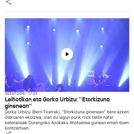
2023/12/09 - 17:25
Leihotikan eta Gorka Urbizu: ''Etorkizuna
ginenean''
Gorka Urbizu (Berri Txarrak), "Etorkizuna ginenean" bere azken
diskoaren ekoizlea, izan du lagun punk rock talde nafar
beteranoak Durangoko Azokako Ahotsenea gunean eman duen
kontzertuan.