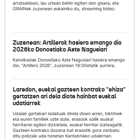
arratsaldean, lau urtean behin egiten den gisara, eta
ORAINek zuzenean eskainiko du
, streaming bidez.
Zuzenean: Artillerok hasiera emango dio
2026ko Donostiako Aste Nagusiari
Kanoikadak Donostiako Aste Nagusiari hasiera emango
dio. "Artillero 2026", zuzenean 18:00etatik aurrera.
Laredon, euskal gazteen kontrako "ehiza"
gertatzen ari dela diote hainbat euskal
udatiarrek
Udalak gertakari isolatuak direla dioen arren, biktimek
eta euren familiek uste dute, erasook soilik euskal
herritarrei egiten dizkietela, euskal herritar izateagatik.
Gazteen kontrako dozena bat erasotik gora zenbatu
ditu poliziak uda honetan Kantabriako udalerrian.