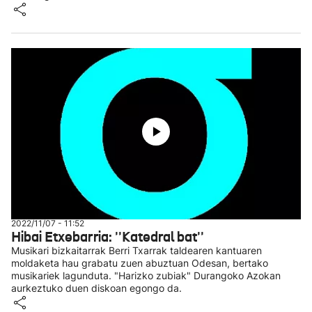
2022/11/07 - 11:52
Hibai Etxebarria: ''Katedral bat''
Musikari bizkaitarrak Berri Txarrak taldearen kantuaren
moldaketa hau grabatu zuen abuztuan Odesan, bertako
musikariek lagunduta. "Harizko zubiak" Durangoko Azokan
aurkeztuko duen diskoan egongo da.