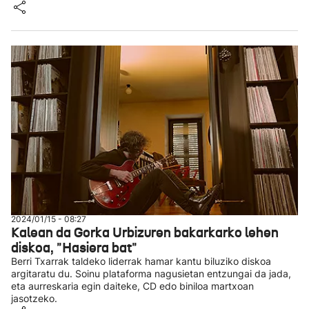
2024/01/15 - 08:27
Kalean da Gorka Urbizuren bakarkarko lehen
diskoa, "Hasiera bat"
Berri Txarrak taldeko liderrak hamar kantu biluziko diskoa
argitaratu du. Soinu plataforma nagusietan entzungai da jada,
eta aurreskaria egin daiteke, CD edo biniloa martxoan
jasotzeko.