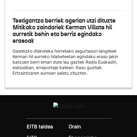
Testigantza berriek agerian utzi dituzte
Mitikako zaindariek Kerman Villate hil
aurretik behin eta berriz egindako
erasoak
Gasteizko diskoteka horretako segurtasun-langileek
Kerman hil aurreko hilabeteetan egindako eraso jakin
batzuen berri eman dute lau gaztek Radio Euskadin,
esklusiban, erreportaje batean. Kasu guztiak
Ertzaintzaren aurrean salatu zituzten.
EITB taldea
Orain