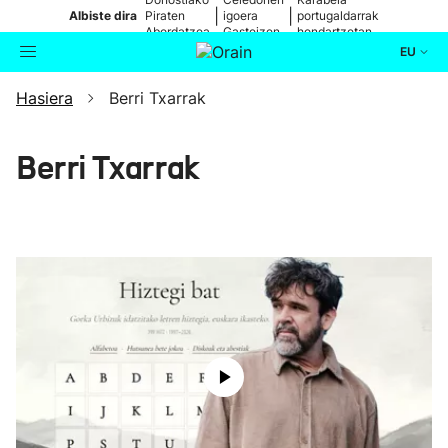
|
|
Albiste dira
Piraten
igoera
portugaldarrak
Abordatzea
Gasteizen
hondartzetan
EU
Hasiera
Berri Txarrak
Aktualitatea
Bilatzailea
Politika
Berri Txarrak
Kultura
Ikusmiran
Eguraldia