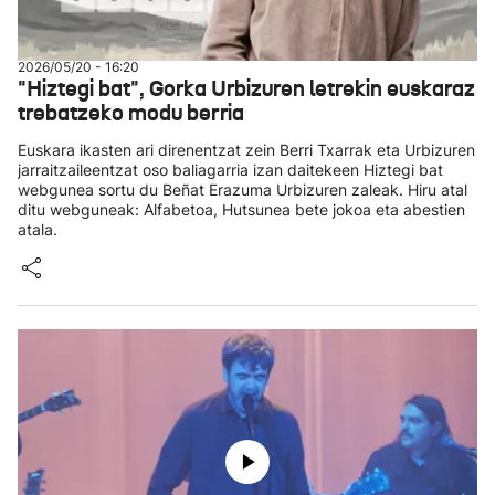
2026/05/20 - 16:20
"Hiztegi bat", Gorka Urbizuren letrekin euskaraz
trebatzeko modu berria
Euskara ikasten ari direnentzat zein Berri Txarrak eta Urbizuren
jarraitzaileentzat oso baliagarria izan daitekeen Hiztegi bat
webgunea sortu du Beñat Erazuma Urbizuren zaleak. Hiru atal
ditu webguneak: Alfabetoa, Hutsunea bete jokoa eta abestien
atala.