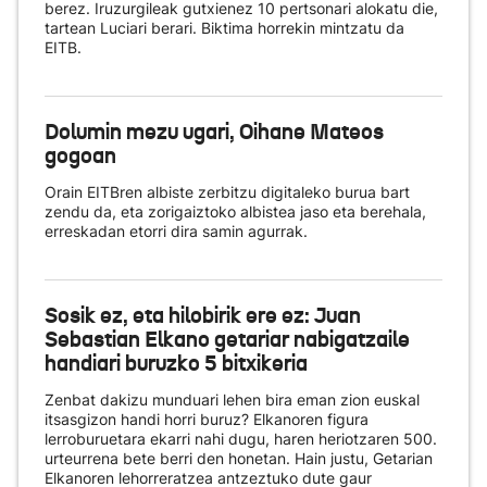
berez. Iruzurgileak gutxienez 10 pertsonari alokatu die,
tartean Luciari berari. Biktima horrekin mintzatu da
EITB.
Dolumin mezu ugari, Oihane Mateos
gogoan
Orain EITBren albiste zerbitzu digitaleko burua bart
zendu da, eta zorigaiztoko albistea jaso eta berehala,
erreskadan etorri dira samin agurrak.
Sosik ez, eta hilobirik ere ez: Juan
Sebastian Elkano getariar nabigatzaile
handiari buruzko 5 bitxikeria
Zenbat dakizu munduari lehen bira eman zion euskal
itsasgizon handi horri buruz? Elkanoren figura
lerroburuetara ekarri nahi dugu, haren heriotzaren 500.
urteurrena bete berri den honetan. Hain justu, Getarian
Elkanoren lehorreratzea antzeztuko dute gaur