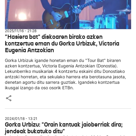
2025/11/16 - 21:28
"Hasiera bat" diskoaren birako azken
kontzertua eman du Gorka Urbizuk, Victoria
Eugenia Antzokian
Gorka Urbizuk igande honetan eman du "Tour Bat" biraren
azken kontzertua, Victoria Eugenia Antzokian (Donostia).
Lekunberriko musikariak 4 kontzertu eskaini ditu Donostiako
antzoki horretan, eta sekulako harrera eta berotasuna jasota,
denetan agortu ditu sarrera guztiak. Igandeko kontzertua
ikusgai izango da oso osorik ETBn.
2024/01/18 - 13:21
Gorka Urbizu: "Orain kantuak jaioberriak dira;
jendeak bukatuko ditu"