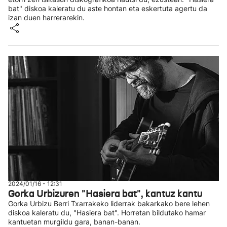
bat" diskoa kaleratu du aste hontan eta eskertuta agertu da
izan duen harrerarekin.
2024/01/16 - 12:31
Gorka Urbizuren "Hasiera bat", kantuz kantu
Gorka Urbizu Berri Txarrakeko liderrak bakarkako bere lehen
diskoa kaleratu du, "Hasiera bat". Horretan bildutako hamar
kantuetan murgildu gara, banan-banan.