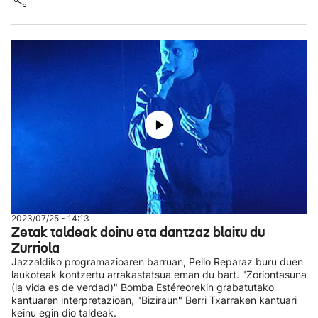
2023/07/25 - 14:13
Zetak taldeak doinu eta dantzaz blaitu du
Zurriola
Jazzaldiko programazioaren barruan, Pello Reparaz buru duen
laukoteak kontzertu arrakastatsua eman du bart. "Zoriontasuna
(la vida es de verdad)" Bomba Estéreorekin grabatutako
kantuaren interpretazioan, "Biziraun" Berri Txarraken kantuari
keinu egin dio taldeak.