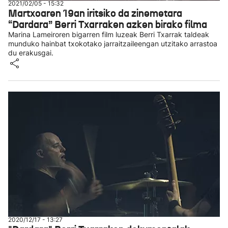
2021/02/05 - 15:32
Martxoaren 19an iritsiko da zinemetara
“Dardara” Berri Txarraken azken birako filma
Marina Lameiroren bigarren film luzeak Berri Txarrak taldeak
munduko hainbat txokotako jarraitzaileengan utzitako arrastoa
du erakusgai.
2020/12/17 - 13:27