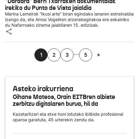
"Dardara" Berri Txarraken dokumentalak
irekiko du Punto de Vista jaialdia
Marina Lameirok “Ikusi arte” biran egindako lanaren estreinaldia
izango da, eta Amos Vogeliren atzerabegirakoa ere eskainiko
du Nafarroako zinema jaialdiaren 15. edizioak.
...
»
1
2
3
5
Asteko irakurriena
Oihane Mateos, Orain EITBren albiste
zerbitzu digitalaren burua, hil da
Kazetaritzari eta etxe honi lotutako ibilbide profesional
oparoa garatuta, 45 urterekin zendu da.