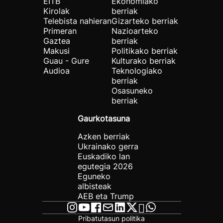
EITB
Ekonomiako
Kirolak
berriak
Telebista nahieran
Gizarteko berriak
Primeran
Nazioarteko
Gaztea
berriak
Makusi
Politikako berriak
Guau - Gure
Kulturako berriak
Audioa
Teknologiako
berriak
Osasuneko
berriak
Gaurkotasuna
Azken berriak
Ukrainako gerra
Euskadiko lan
egutegia 2026
Eguneko
albisteak
AEB eta Trump
Pribatutasun politika