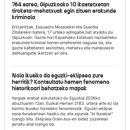
764 sarea, Gipuzkoako 10 ikastetxetan
tiroketa-mehatxuak egin zituen erakunde
kriminala
Ertzaintzak, Esquadra Mossoekin eta Guardia
Zibilarekin batera, 17 urteko adingabe bat atxilotu du
Gipuzkoan. Gazte hori Espainiako Estatuan nazioarteko
erakunde kriminal horren erreferente nagusia da, eta
gazte kalteberen sextortsio, mehatxu eta manipulazio
delituengatik ikertzen ari dira.
Nola ikusiko da eguzki-eklipsea zure
herritik? Kontsultatu hemen fenomeno
historikoari behatzeko mapak
Ilargiak erabat ezkutatuko du Eguzkia 2026ko
abuztuaren 12an: Euskal Herrian 2183. urtera arte ez da
berriro ikusiko horrelako fenomenorik. Eguzki-eklipse
osoa ilunabarrean hasiko da, eta egunak "bi ilunabar"
izango ditu. Eklipsea Orain.eus-en bidez zuzenean
jarraitu ahal izango da.