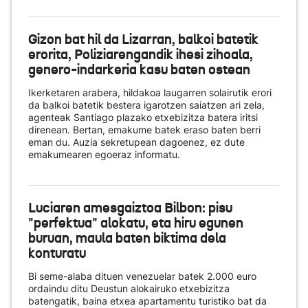
Gizon bat hil da Lizarran, balkoi batetik
erorita, Poliziarengandik ihesi zihoala,
genero-indarkeria kasu baten ostean
Ikerketaren arabera, hildakoa laugarren solairutik erori
da balkoi batetik bestera igarotzen saiatzen ari zela,
agenteak Santiago plazako etxebizitza batera iritsi
direnean. Bertan, emakume batek eraso baten berri
eman du. Auzia sekretupean dagoenez, ez dute
emakumearen egoeraz informatu.
Luciaren amesgaiztoa Bilbon: pisu
"perfektua" alokatu, eta hiru egunen
buruan, maula baten biktima dela
konturatu
Bi seme-alaba dituen venezuelar batek 2.000 euro
ordaindu ditu Deustun alokairuko etxebizitza
batengatik, baina etxea apartamentu turistiko bat da