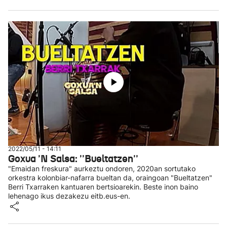
2022/05/11 - 14:11
Goxua 'N Salsa: ''Bueltatzen''
"Emaidan freskura" aurkeztu ondoren, 2020an sortutako
orkestra kolonbiar-nafarra bueltan da, oraingoan "Bueltatzen"
Berri Txarraken kantuaren bertsioarekin. Beste inon baino
lehenago ikus dezakezu eitb.eus-en.