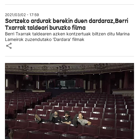
2021/03/02 - 17:59
Sortzeko ardurak berekin duen dardaraz,Berri
Txarrak taldeari buruzko filma
Berri Txarrak taldearen azken kontzertuak biltzen ditu Marina
Lameirok zuzendutako 'Dardara' filmak