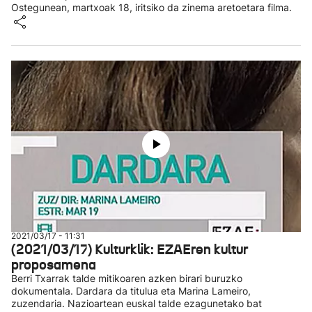
Ostegunean, martxoak 18, iritsiko da zinema aretoetara filma.
2021/03/17 - 11:31
(2021/03/17) Kulturklik: EZAEren kultur
proposamena
Berri Txarrak talde mitikoaren azken birari buruzko
dokumentala. Dardara da titulua eta Marina Lameiro,
zuzendaria. Nazioartean euskal talde ezagunetako bat