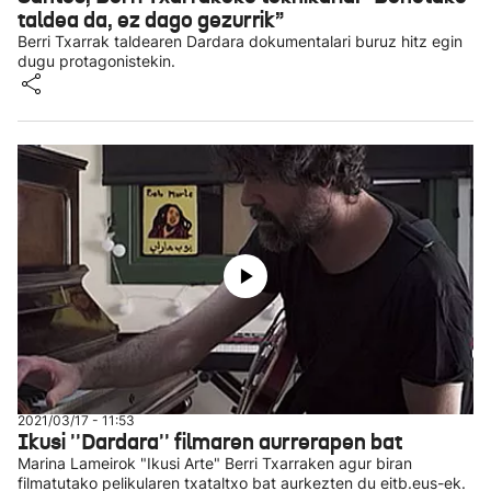
taldea da, ez dago gezurrik”
Berri Txarrak taldearen Dardara dokumentalari buruz hitz egin
dugu protagonistekin.
2021/03/17 - 11:53
Ikusi ''Dardara'' filmaren aurrerapen bat
Marina Lameirok "Ikusi Arte" Berri Txarraken agur biran
filmatutako pelikularen txataltxo bat aurkezten du eitb.eus-ek.