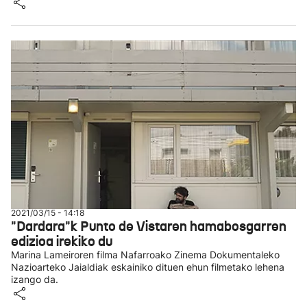
2021/03/15 - 14:18
"Dardara"k Punto de Vistaren hamabosgarren
edizioa irekiko du
Marina Lameiroren filma Nafarroako Zinema Dokumentaleko
Nazioarteko Jaialdiak eskainiko dituen ehun filmetako lehena
izango da.