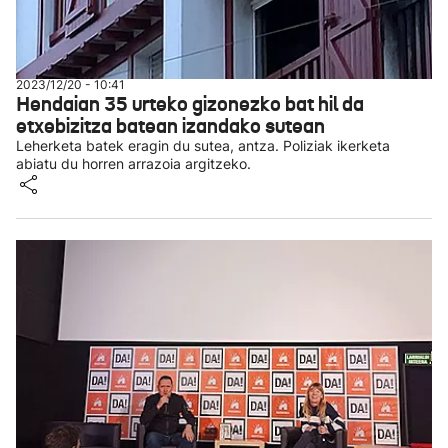
2023/12/20 - 10:41
Hendaian 35 urteko gizonezko bat hil da
etxebizitza batean izandako sutean
Leherketa batek eragin du sutea, antza. Poliziak ikerketa
abiatu du horren arrazoia argitzeko.