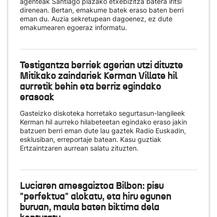
agenteak Santiago plazako etxebizitza batera iritsi
direnean. Bertan, emakume batek eraso baten berri
eman du. Auzia sekretupean dagoenez, ez dute
emakumearen egoeraz informatu.
Testigantza berriek agerian utzi dituzte
Mitikako zaindariek Kerman Villate hil
aurretik behin eta berriz egindako
erasoak
Gasteizko diskoteka horretako segurtasun-langileek
Kerman hil aurreko hilabeteetan egindako eraso jakin
batzuen berri eman dute lau gaztek Radio Euskadin,
esklusiban, erreportaje batean. Kasu guztiak
Ertzaintzaren aurrean salatu zituzten.
Luciaren amesgaiztoa Bilbon: pisu
"perfektua" alokatu, eta hiru egunen
buruan, maula baten biktima dela