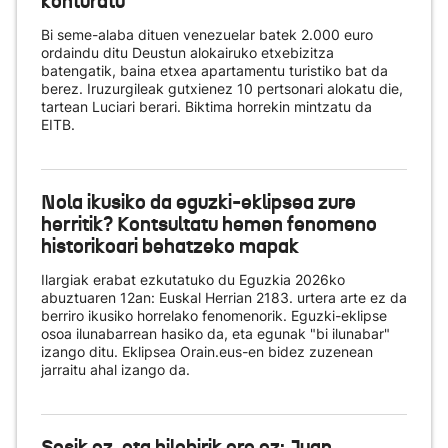
konturatu
Bi seme-alaba dituen venezuelar batek 2.000 euro
ordaindu ditu Deustun alokairuko etxebizitza
batengatik, baina etxea apartamentu turistiko bat da
berez. Iruzurgileak gutxienez 10 pertsonari alokatu die,
tartean Luciari berari. Biktima horrekin mintzatu da
EITB.
Nola ikusiko da eguzki-eklipsea zure
herritik? Kontsultatu hemen fenomeno
historikoari behatzeko mapak
Ilargiak erabat ezkutatuko du Eguzkia 2026ko
abuztuaren 12an: Euskal Herrian 2183. urtera arte ez da
berriro ikusiko horrelako fenomenorik. Eguzki-eklipse
osoa ilunabarrean hasiko da, eta egunak "bi ilunabar"
izango ditu. Eklipsea Orain.eus-en bidez zuzenean
jarraitu ahal izango da.
Sosik ez, eta hilobirik ere ez: Juan