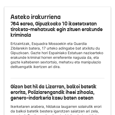
Asteko irakurriena
764 sarea, Gipuzkoako 10 ikastetxetan
tiroketa-mehatxuak egin zituen erakunde
kriminala
Ertzaintzak, Esquadra Mossoekin eta Guardia
Zibilarekin batera, 17 urteko adingabe bat atxilotu du
Gipuzkoan. Gazte hori Espainiako Estatuan nazioarteko
erakunde kriminal horren erreferente nagusia da, eta
gazte kalteberen sextortsio, mehatxu eta manipulazio
delituengatik ikertzen ari dira.
Gizon bat hil da Lizarran, balkoi batetik
erorita, Poliziarengandik ihesi zihoala,
genero-indarkeria kasu baten ostean
Ikerketaren arabera, hildakoa laugarren solairutik erori
da balkoi batetik bestera igarotzen saiatzen ari zela,