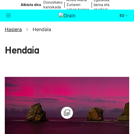
Donostiako
|
|
Albiste dira
Zuriaren
beroa eta
kanoikada
azken txanpa
ekaitzak
EU
Hasiera
Hendaia
Aktualitatea
Bilatzailea
Politika
Hendaia
Kultura
Ikusmiran
Eguraldia