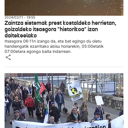
2024/02/11 - 19:55
Zaintza sistemak prest kostaldeko herrietan,
goizaldeko itsasgora "historikoa" izan
daitekeelako
Itsasgora 06:11n izango da, eta bat egingo du olatu
handiengatik ezarritako abisu horiarekin, 05:00etatik
07:00etara egongo baita indarrean.