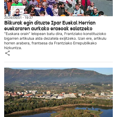
2024/06/01 - 19:37
Bilkurak egin dituzte Ipar Euskal Herrian
euskararen aurkako erasoak salatzeko
"Euskara orain" lelopean batu dira, Frantziako konstituzioko
bigarren artikulua alda dezatela exijitzeko. Izan ere, artikulu
horren arabera, frantsesa da Frantziako Errepublikako
hizkuntza.