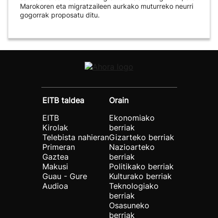
Marokoren eta migratzaileen aurkako muturreko neurri
gogorrak proposatu ditu.
EITB taldea
Orain
EITB
Ekonomiako
Kirolak
berriak
Telebista nahieran
Gizarteko berriak
Primeran
Nazioarteko
Gaztea
berriak
Makusi
Politikako berriak
Guau - Gure
Kulturako berriak
Audioa
Teknologiako
berriak
Osasuneko
berriak