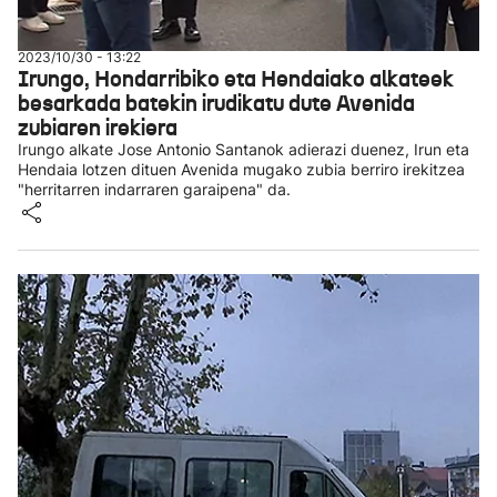
2023/10/30 - 13:22
Irungo, Hondarribiko eta Hendaiako alkateek
besarkada batekin irudikatu dute Avenida
zubiaren irekiera
Irungo alkate Jose Antonio Santanok adierazi duenez, Irun eta
Hendaia lotzen dituen Avenida mugako zubia berriro irekitzea
"herritarren indarraren garaipena" da.