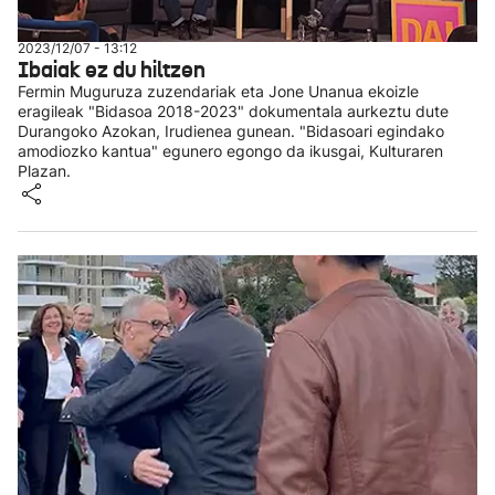
2023/12/07 - 13:12
Ibaiak ez du hiltzen
Fermin Muguruza zuzendariak eta Jone Unanua ekoizle
eragileak "Bidasoa 2018-2023" dokumentala aurkeztu dute
Durangoko Azokan, Irudienea gunean. "Bidasoari egindako
amodiozko kantua" egunero egongo da ikusgai, Kulturaren
Plazan.