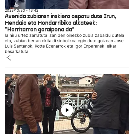
2023/10/30 - 13:42
Avenida zubiaren irekiera ospatu dute Irun,
Hendaia eta Hondarribiko alkateek:
"Herritarren garaipena da"
Ia hiru urtez zarratuta izan den oinezko zubia zabaldu dutela
eta, zubian bertan ekitaldi sinbolikoa egin dute goizean Jose
Luis Santanok, Kotte Ecenarrok eta Igor Enparanek, elkar
besarkatuta.