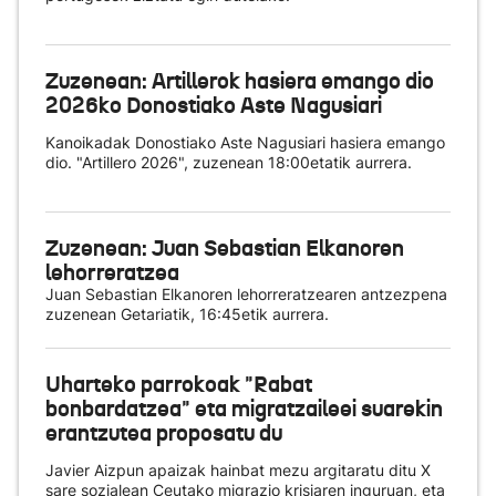
Zuzenean: Artillerok hasiera emango dio
2026ko Donostiako Aste Nagusiari
Kanoikadak Donostiako Aste Nagusiari hasiera emango
dio. "Artillero 2026", zuzenean 18:00etatik aurrera.
Zuzenean: Juan Sebastian Elkanoren
lehorreratzea
Juan Sebastian Elkanoren lehorreratzearen antzezpena
zuzenean Getariatik, 16:45etik aurrera.
Uharteko parrokoak "Rabat
bonbardatzea" eta migratzaileei suarekin
erantzutea proposatu du
Javier Aizpun apaizak hainbat mezu argitaratu ditu X
sare sozialean Ceutako migrazio krisiaren inguruan, eta