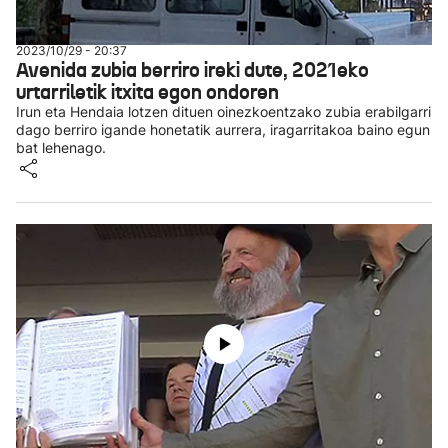
2023/10/29 - 20:37
Avenida zubia berriro ireki dute, 2021eko
urtarriletik itxita egon ondoren
Irun eta Hendaia lotzen dituen oinezkoentzako zubia erabilgarri
dago berriro igande honetatik aurrera, iragarritakoa baino egun
bat lehenago.