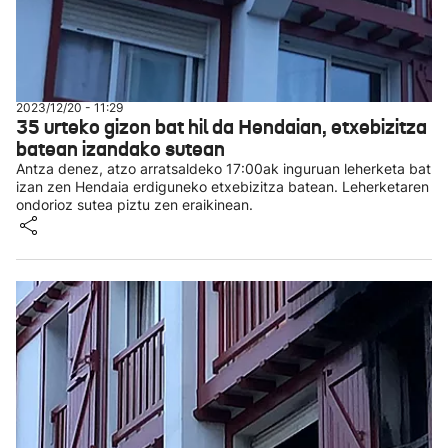
2023/12/20 - 11:29
35 urteko gizon bat hil da Hendaian, etxebizitza
batean izandako sutean
Antza denez, atzo arratsaldeko 17:00ak inguruan leherketa bat
izan zen Hendaia erdiguneko etxebizitza batean. Leherketaren
ondorioz sutea piztu zen eraikinean.