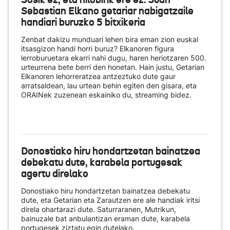
Sebastian Elkano getariar nabigatzaile
handiari buruzko 5 bitxikeria
Zenbat dakizu munduari lehen bira eman zion euskal
itsasgizon handi horri buruz? Elkanoren figura
lerroburuetara ekarri nahi dugu, haren heriotzaren 500.
urteurrena bete berri den honetan. Hain justu, Getarian
Elkanoren lehorreratzea antzeztuko dute gaur
arratsaldean, lau urtean behin egiten den gisara, eta
ORAINek zuzenean eskainiko du
, streaming bidez.
Donostiako hiru hondartzetan bainatzea
debekatu dute, karabela portugesak
agertu direlako
Donostiako hiru hondartzetan bainatzea debekatu
dute, eta Getarian eta Zarautzen ere ale handiak iritsi
direla ohartarazi dute. Saturraranen, Mutrikun,
bainuzale bat anbulantizan eraman dute, karabela
portugesek ziztatu egin dutelako.