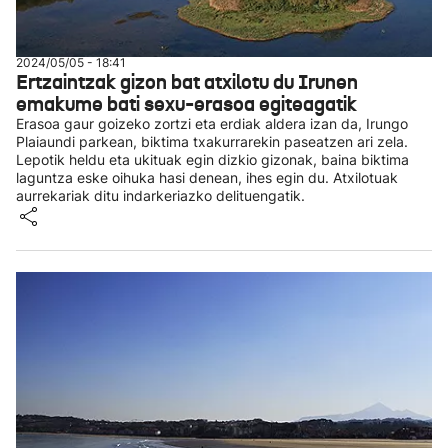
2024/05/05 - 18:41
Ertzaintzak gizon bat atxilotu du Irunen
emakume bati sexu-erasoa egiteagatik
Erasoa gaur goizeko zortzi eta erdiak aldera izan da, Irungo
Plaiaundi parkean, biktima txakurrarekin paseatzen ari zela.
Lepotik heldu eta ukituak egin dizkio gizonak, baina biktima
laguntza eske oihuka hasi denean, ihes egin du. Atxilotuak
aurrekariak ditu indarkeriazko delituengatik.