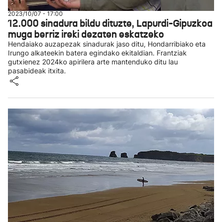
2023/10/07 - 17:00
12.000 sinadura bildu dituzte, Lapurdi-Gipuzkoa
muga berriz ireki dezaten eskatzeko
Hendaiako auzapezak sinadurak jaso ditu, Hondarribiako eta
Irungo alkateekin batera egindako ekitaldian. Frantziak
gutxienez 2024ko apirilera arte mantenduko ditu lau
pasabideak itxita.