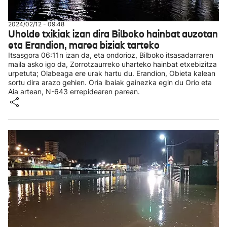
2024/02/12 - 09:48
Uholde txikiak izan dira Bilboko hainbat auzotan
eta Erandion, marea biziak tarteko
Itsasgora 06:11n izan da, eta ondorioz, Bilboko itsasadarraren
maila asko igo da, Zorrotzaurreko uharteko hainbat etxebizitza
urpetuta; Olabeaga ere urak hartu du. Erandion, Obieta kalean
sortu dira arazo gehien. Oria ibaiak gainezka egin du Orio eta
Aia artean, N-643 errepidearen parean.