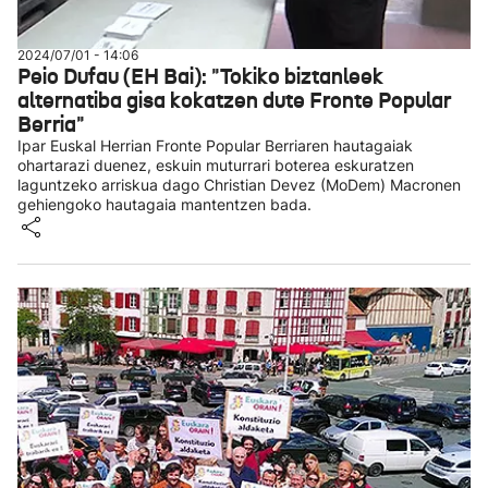
2024/07/01 - 14:06
Peio Dufau (EH Bai): "Tokiko biztanleek
alternatiba gisa kokatzen dute Fronte Popular
Berria"
Ipar Euskal Herrian Fronte Popular Berriaren hautagaiak
ohartarazi duenez, eskuin muturrari boterea eskuratzen
laguntzeko arriskua dago Christian Devez (MoDem) Macronen
gehiengoko hautagaia mantentzen bada.