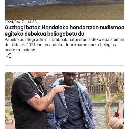
2024/04/17 - 14:33
Auzitegi batek Hendaiako hondartzan nudismoa
egiteko debekua baliogabetu du
Paueko auzitegi administratiboak naturisten aldeko epaia eman
du, Udalak 2021ean emandako debekuaren aurka helegitea
aurkeztu ostean.