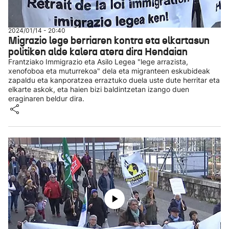
2024/01/14 - 20:40
Migrazio lege berriaren kontra eta elkartasun
politiken alde kalera atera dira Hendaian
Frantziako Immigrazio eta Asilo Legea "lege arrazista,
xenofoboa eta muturrekoa" dela eta migranteen eskubideak
zapaldu eta kanporatzea erraztuko duela uste dute herritar eta
elkarte askok, eta haien bizi baldintzetan izango duen
eraginaren beldur dira.