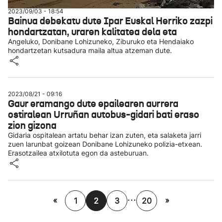
2023/09/03 - 18:54
Bainua debekatu dute Ipar Euskal Herriko zazpi
hondartzatan, uraren kalitatea dela eta
Angeluko, Donibane Lohizuneko, Ziburuko eta Hendaiako
hondartzetan kutsadura maila altua atzeman dute.
2023/08/21 - 09:16
Gaur eramango dute epailearen aurrera
ostiralean Urruñan autobus-gidari bati eraso
zion gizona
Gidaria ospitalean artatu behar izan zuten, eta salaketa jarri
zuen larunbat goizean Donibane Lohizuneko polizia-etxean.
Erasotzailea atxilotuta egon da asteburuan.
...
«
»
1
2
3
20