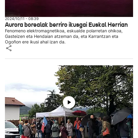
2024/10/11 - 08:39
Aurora borealak berriro ikusgai Euskal Herrian
Fenomeno elektromagnetikoa, eskualde polarretan ohikoa,
Gasteizen eta Hendaian atzeman da, eta Karrantzan eta
Ogoñon ere ikusi ahal izan da.