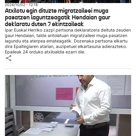
2024/10/02 - 12:18
Atxilotu egin dituzte migratzaileei muga
pasatzen laguntzeagatik Hendaian gaur
deklaratu duten 7 ekintzaileak
Ipar Euskal Herriko zazpi pertsona deklaratzera deituta zeuden
gaur Hendaian, talde antolatuan migratzaileei muga pasatzen
lagundu eta aterpea emateagatik. Dozenaka pertsona elkartu
dira Epaitegiaren atarian, auzipetuei elkartasuna adierazteko.
Epaileak 24 orduko atxiloaldia ezarri die.