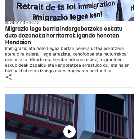
2024/01/14 - 20:12
Migrazio lege berria indargabetzeko eskatu
dute dozenaka herritarrek igande honetan
Hendaian
Immigrazio eta Asilo Legea bertan behera uztea eskatzera
atera dira kalera, "lege arrazista, xenofoboa eta muturrekoa"
dela iritzita. Elkarte eta herritar askoren ustez, migranteen
eskubideak zapaldu eta kanporatzea erraztuko du, eta haien
bizi baldintzetan izango duen eraginaren beldur dira.