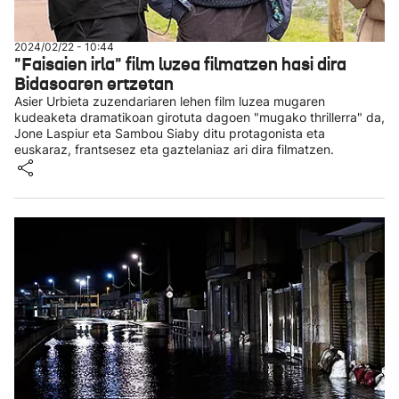
2024/02/22 - 10:44
"Faisaien irla" film luzea filmatzen hasi dira
Bidasoaren ertzetan
Asier Urbieta zuzendariaren lehen film luzea mugaren
kudeaketa dramatikoan girotuta dagoen "mugako thrillerra" da,
Jone Laspiur eta Sambou Siaby ditu protagonista eta
euskaraz, frantsesez eta gaztelaniaz ari dira filmatzen.