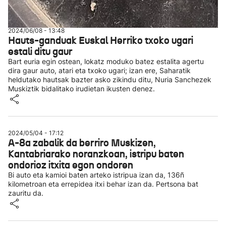
2024/06/08 - 13:48
Hauts-ganduak Euskal Herriko txoko ugari
estali ditu gaur
Bart euria egin ostean, lokatz moduko batez estalita agertu
dira gaur auto, atari eta txoko ugari; izan ere, Saharatik
heldutako hautsak bazter asko zikindu ditu, Nuria Sanchezek
Muskiztik bidalitako irudietan ikusten denez.
2024/05/04 - 17:12
A-8a zabalik da berriro Muskizen,
Kantabriarako noranzkoan, istripu baten
ondorioz itxita egon ondoren
Bi auto eta kamioi baten arteko istripua izan da, 136ñ
kilometroan eta errepidea itxi behar izan da. Pertsona bat
zauritu da.