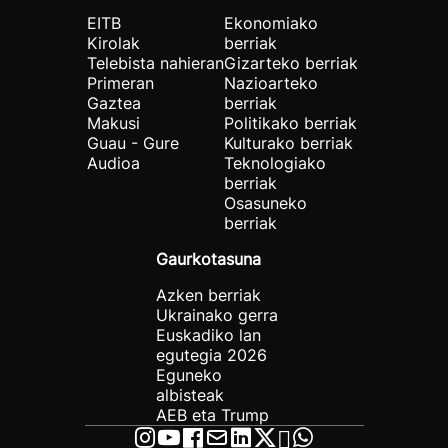
EITB
Ekonomiako
Kirolak
berriak
Telebista nahieran
Gizarteko berriak
Primeran
Nazioarteko
Gaztea
berriak
Makusi
Politikako berriak
Guau - Gure
Kulturako berriak
Audioa
Teknologiako
berriak
Osasuneko
berriak
Gaurkotasuna
Azken berriak
Ukrainako gerra
Euskadiko lan
egutegia 2026
Eguneko
albisteak
AEB eta Trump