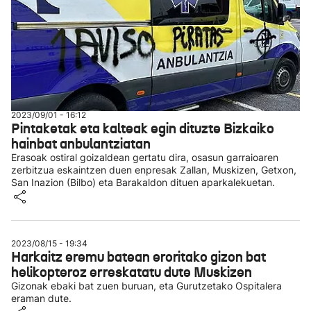
2023/09/01 - 16:12
Pintaketak eta kalteak egin dituzte Bizkaiko
hainbat anbulantziatan
Erasoak ostiral goizaldean gertatu dira, osasun garraioaren
zerbitzua eskaintzen duen enpresak Zallan, Muskizen, Getxon,
San Inazion (Bilbo) eta Barakaldon dituen aparkalekuetan.
2023/08/15 - 19:34
Harkaitz eremu batean eroritako gizon bat
helikopteroz erreskatatu dute Muskizen
Gizonak ebaki bat zuen buruan, eta Gurutzetako Ospitalera
eraman dute.