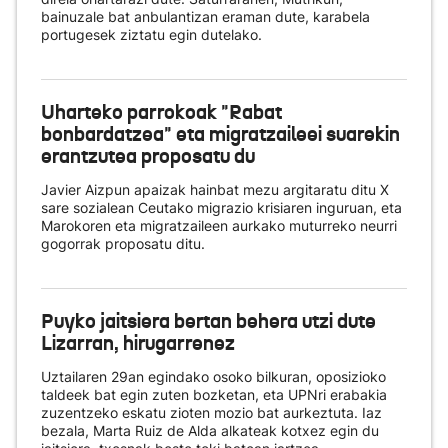
bainuzale bat anbulantizan eraman dute, karabela
portugesek ziztatu egin dutelako.
Uharteko parrokoak "Rabat
bonbardatzea" eta migratzaileei suarekin
erantzutea proposatu du
Javier Aizpun apaizak hainbat mezu argitaratu ditu X
sare sozialean Ceutako migrazio krisiaren inguruan, eta
Marokoren eta migratzaileen aurkako muturreko neurri
gogorrak proposatu ditu.
Puyko jaitsiera bertan behera utzi dute
Lizarran, hirugarrenez
Uztailaren 29an egindako osoko bilkuran, oposizioko
taldeek bat egin zuten bozketan, eta UPNri erabakia
zuzentzeko eskatu zioten mozio bat aurkeztuta. Iaz
bezala, Marta Ruiz de Alda alkateak kotxez egin du