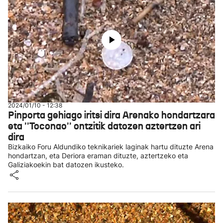
2024/01/10 - 12:38
Pinporta gehiago iritsi dira Arenako hondartzara
eta ''Toconao'' ontzitik datozen aztertzen ari
dira
Bizkaiko Foru Aldundiko teknikariek laginak hartu dituzte Arena
hondartzan, eta Deriora eraman dituzte, aztertzeko eta
Galiziakoekin bat datozen ikusteko.