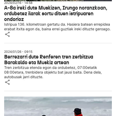
2024/02/16 - 14:58
A-8a ireki dute Muskizen, Irungo noranzkoan,
ordubetez ilarak sortu dituen istripuaren
ondorioz
Istripua 136. kilometroan gertatu da. Hasiera batean errepidea
erabat itxita egon da, baina errei guztiak ireki dituzte geroago.
2024/01/26 - 09:15
Berrezarri dute Renferen tren zerbitzua
Barakaldo eta Muskiz artean
Tren zerbitzua etenda egon da ordubetez, 07:00etatik
08:00etara, trenbidera objektu bat jausi baita. Dena dela,
autobusak jarri dituzte.