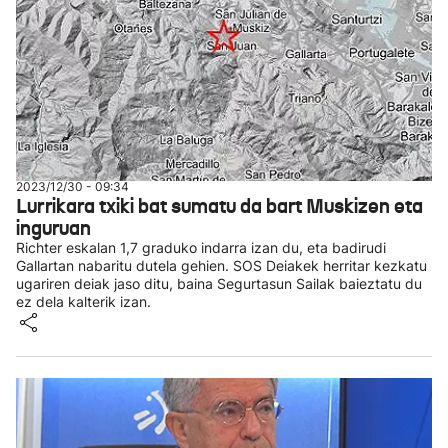
2023/12/30 - 09:34
Lurrikara txiki bat sumatu da bart Muskizen eta
inguruan
Richter eskalan 1,7 graduko indarra izan du, eta badirudi
Gallartan nabaritu dutela gehien. SOS Deiakek herritar kezkatu
ugariren deiak jaso ditu, baina Segurtasun Sailak baieztatu du
ez dela kalterik izan.