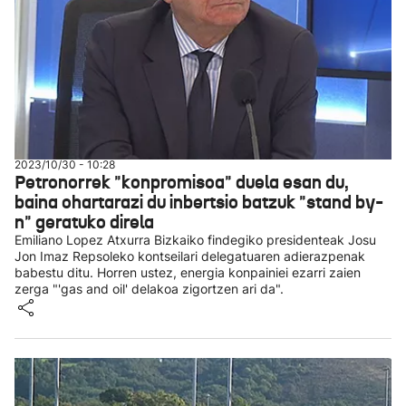
2023/10/30 - 10:28
Petronorrek "konpromisoa" duela esan du,
baina ohartarazi du inbertsio batzuk "stand by-
n" geratuko direla
Emiliano Lopez Atxurra Bizkaiko findegiko presidenteak Josu
Jon Imaz Repsoleko kontseilari delegatuaren adierazpenak
babestu ditu. Horren ustez, energia konpainiei ezarri zaien
zerga "'gas and oil' delakoa zigortzen ari da".