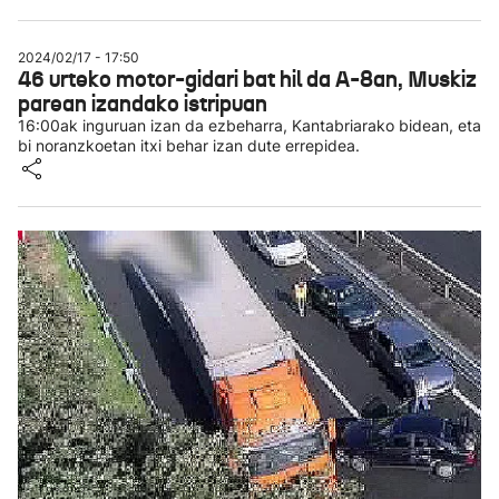
2024/02/17 - 17:50
46 urteko motor-gidari bat hil da A-8an, Muskiz
parean izandako istripuan
16:00ak inguruan izan da ezbeharra, Kantabriarako bidean, eta
bi noranzkoetan itxi behar izan dute errepidea.