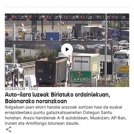
2024/03/28 - 13:02
Auto-ilara luzeak Biriatuko ordainlekuan,
Baionarako noranzkoan
Ibilgailuen joan-etorri handia arazoak sortzen hasi da euskal
errepideetako puntu gatazkatsuenetan Ostegun Santu
honetan. Arazo handienak A-8 autobidean, Muskizen; AP-8an,
Irunen eta Armiñongo lotunean daude.