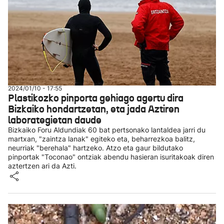
2024/01/10 - 17:55
Plastikozko pinporta gehiago agertu dira
Bizkaiko hondartzetan, eta jada Aztiren
laborategietan daude
Bizkaiko Foru Aldundiak 60 bat pertsonako lantaldea jarri du
martxan, "zaintza lanak" egiteko eta, beharrezkoa balitz,
neurriak "berehala" hartzeko. Atzo eta gaur bildutako
pinportak "Toconao" ontziak abendu hasieran isuritakoak diren
aztertzen ari da Azti.