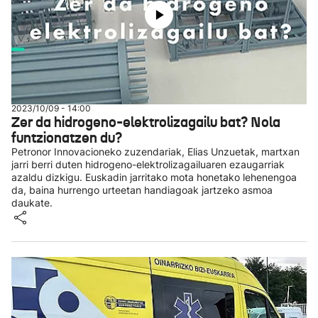
2023/10/09 - 14:00
Zer da hidrogeno-elektrolizagailu bat? Nola
funtzionatzen du?
Petronor Innovacioneko zuzendariak, Elias Unzuetak, martxan
jarri berri duten hidrogeno-elektrolizagailuaren ezaugarriak
azaldu dizkigu. Euskadin jarritako mota honetako lehenengoa
da, baina hurrengo urteetan handiagoak jartzeko asmoa
daukate.