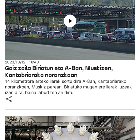
2023/10/12 - 16:40
Goiz zaila Biriatun eta A-8an, Muskizen,
Kantabriarako noranzkoan
14 kilometrora arteko ilarak sortu dira A-8an, Kantabriarako
noranzkoan, Muskiz parean. Biriatuko mugan ere ilarak luzeak
izan dira, baina laburtzen ari dira.