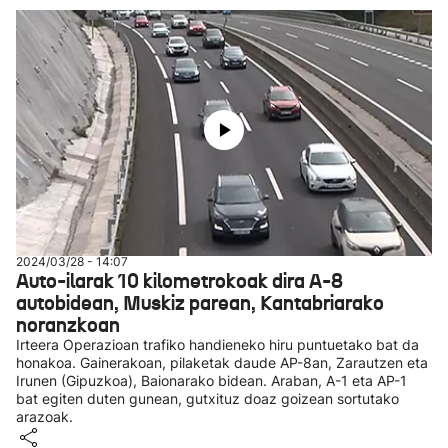
2024/03/28 - 14:07
Auto-ilarak 10 kilometrokoak dira A-8
autobidean, Muskiz parean, Kantabriarako
noranzkoan
Irteera Operazioan trafiko handieneko hiru puntuetako bat da
honakoa. Gainerakoan, pilaketak daude AP-8an, Zarautzen eta
Irunen (Gipuzkoa), Baionarako bidean. Araban, A-1 eta AP-1
bat egiten duten gunean, gutxituz doaz goizean sortutako
arazoak.