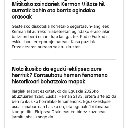
Mitikako zaindariek Kerman Villate hil
aurretik behin eta berriz egindako
erasoak
Gasteizko diskoteka horretako segurtasun-langileek
Kerman hil aurreko hilabeteetan egindako eraso jakin
batzuen berri eman dute lau gaztek Radio Euskadin,
esklusiban, erreportaje batean. Kasu guztiak
Ertzaintzaren aurrean salatu zituzten.
Nola ikusiko da eguzki-eklipsea zure
herritik? Kontsultatu hemen fenomeno
historikoari behatzeko mapak
Ilargiak erabat ezkutatuko du Eguzkia 2026ko
abuztuaren 12an: Euskal Herrian 2183. urtera arte ez da
berriro ikusiko horrelako fenomenorik. Eguzki-eklipse
osoa ilunabarrean hasiko da, eta egunak "bi ilunabar"
izango ditu. Eklipsea Orain.eus-en bidez zuzenean
jarraitu ahal izango da.