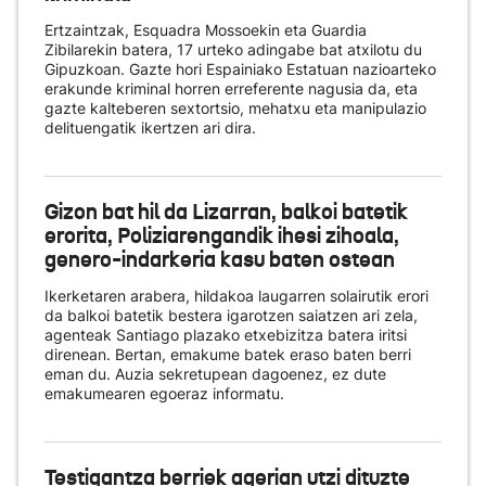
Ertzaintzak, Esquadra Mossoekin eta Guardia
Zibilarekin batera, 17 urteko adingabe bat atxilotu du
Gipuzkoan. Gazte hori Espainiako Estatuan nazioarteko
erakunde kriminal horren erreferente nagusia da, eta
gazte kalteberen sextortsio, mehatxu eta manipulazio
delituengatik ikertzen ari dira.
Gizon bat hil da Lizarran, balkoi batetik
erorita, Poliziarengandik ihesi zihoala,
genero-indarkeria kasu baten ostean
Ikerketaren arabera, hildakoa laugarren solairutik erori
da balkoi batetik bestera igarotzen saiatzen ari zela,
agenteak Santiago plazako etxebizitza batera iritsi
direnean. Bertan, emakume batek eraso baten berri
eman du. Auzia sekretupean dagoenez, ez dute
emakumearen egoeraz informatu.
Testigantza berriek agerian utzi dituzte