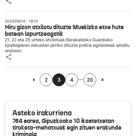
2023/08/14 - 19:10
Hiru gizon atxilotu dituzte Muskizko etxe huts
batean lapurtzeagatik
21, 22 eta 25 urteko atxilotuak Barakaldoko Guardiako
Epaitegiaren eskuetan jarriko dituzte polizia eginbideak amaitu
ondoren.
...
«
»
2
3
4
20
Asteko irakurriena
764 sarea, Gipuzkoako 10 ikastetxetan
tiroketa-mehatxuak egin zituen erakunde
kriminala