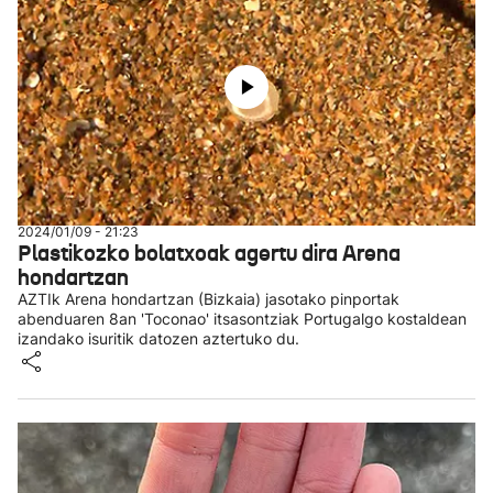
2024/01/09 - 21:23
Plastikozko bolatxoak agertu dira Arena
hondartzan
AZTIk Arena hondartzan (Bizkaia) jasotako pinportak
abenduaren 8an 'Toconao' itsasontziak Portugalgo kostaldean
izandako isuritik datozen aztertuko du.