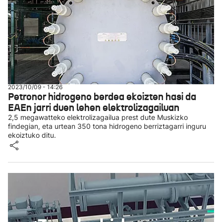
2023/10/09 - 14:26
Petronor hidrogeno berdea ekoizten hasi da
EAEn jarri duen lehen elektrolizagailuan
2,5 megawatteko elektrolizagailua prest dute Muskizko
findegian, eta urtean 350 tona hidrogeno berriztagarri inguru
ekoiztuko ditu.