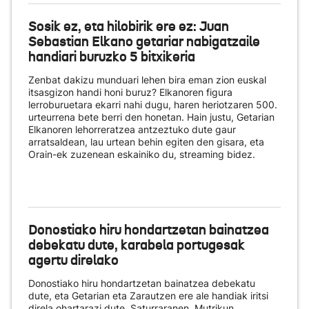
Sosik ez, eta hilobirik ere ez: Juan
Sebastian Elkano getariar nabigatzaile
handiari buruzko 5 bitxikeria
Zenbat dakizu munduari lehen bira eman zion euskal
itsasgizon handi honi buruz? Elkanoren figura
lerroburuetara ekarri nahi dugu, haren heriotzaren 500.
urteurrena bete berri den honetan. Hain justu, Getarian
Elkanoren lehorreratzea antzeztuko dute gaur
arratsaldean, lau urtean behin egiten den gisara, eta
Orain-ek zuzenean eskainiko du
, streaming bidez.
Donostiako hiru hondartzetan bainatzea
debekatu dute, karabela portugesak
agertu direlako
Donostiako hiru hondartzetan bainatzea debekatu
dute, eta Getarian eta Zarautzen ere ale handiak iritsi
direla ohartarazi dute. Saturraranen, Mutrikun,