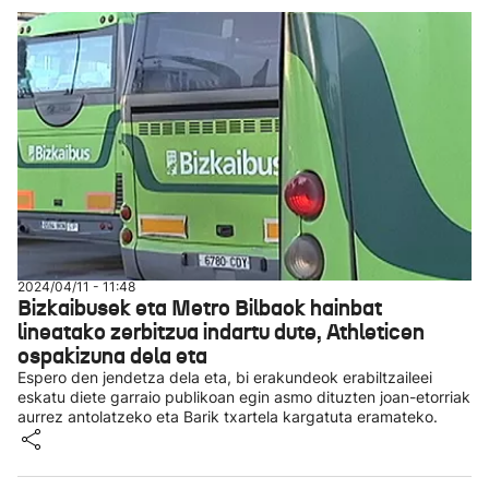
2024/04/11 - 11:48
Bizkaibusek eta Metro Bilbaok hainbat
lineatako zerbitzua indartu dute, Athleticen
ospakizuna dela eta
Espero den jendetza dela eta, bi erakundeok erabiltzaileei
eskatu diete garraio publikoan egin asmo dituzten joan-etorriak
aurrez antolatzeko eta Barik txartela kargatuta eramateko.