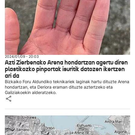
2024/01/09 - 20:03
Azti Zierbenako Arena hondartzan agertu diren
plastikozko pinportak isuritik datozen ikertzen
ari da
Bizkaiko Foru Aldundiko teknikariek laginak hartu dituzte Arena
hondartzan, eta Deriora eraman dituzte aztertzeko eta
Galiziakoekin alderatzeko.