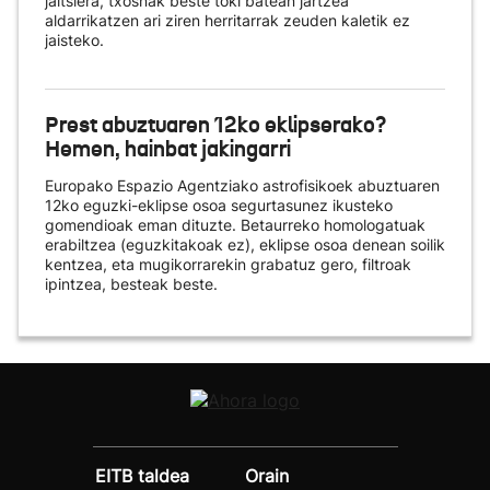
jaitsiera, txosnak beste toki batean jartzea
aldarrikatzen ari ziren herritarrak zeuden kaletik ez
jaisteko.
Prest abuztuaren 12ko eklipserako?
Hemen, hainbat jakingarri
Europako Espazio Agentziako astrofisikoek abuztuaren
12ko eguzki-eklipse osoa segurtasunez ikusteko
gomendioak eman dituzte. Betaurreko homologatuak
erabiltzea (eguzkitakoak ez), eklipse osoa denean soilik
kentzea, eta mugikorrarekin grabatuz gero, filtroak
ipintzea, besteak beste.
EITB taldea
Orain