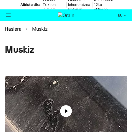
|
|
Albiste dira
Txikiren
lehorreratzea
12ko
jaitsiera,
Getarian
eklipsea
zuzenean
EU
Hasiera
Muskiz
Aktualitatea
Bilatzailea
Politika
Muskiz
Kultura
Ikusmiran
Eguraldia