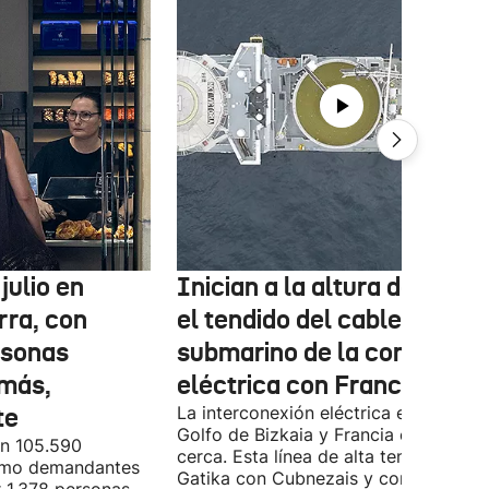
julio en
Inician a la altura de Lemo
rra, con
el tendido del cable
rsonas
submarino de la conexión
más,
eléctrica con Francia
te
La interconexión eléctrica entre el
Golfo de Bizkaia y Francia está más
on 105.590
cerca. Esta línea de alta tensión unirá
como demandantes
Gatika con Cubnezais y contará con