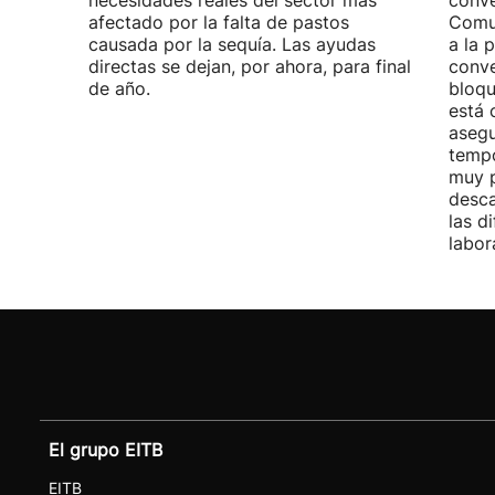
necesidades reales del sector más
conve
afectado por la falta de pastos
Comu
causada por la sequía. Las ayudas
a la 
directas se dejan, por ahora, para final
conve
de año.
bloqu
está 
asegu
tempo
muy p
desca
las d
labor
El grupo EITB
EITB