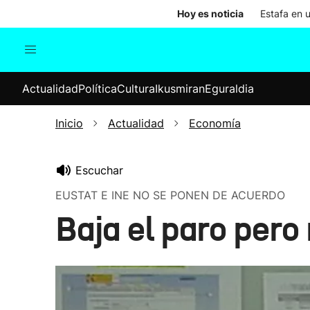
Hoy es noticia
Estafa en 
Actualidad
Política
Cul
Actualidad
Política
Cultura
Ikusmiran
Eguraldia
Sociedad
Elecciones
Economía
Inicio
Actualidad
Economía
Internacional
Escuchar
EUSTAT E INE NO SE PONEN DE ACUERDO
Baja el paro pero