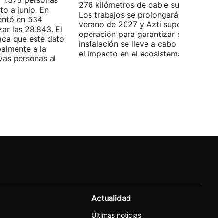
 1.378 personas
276 kilómetros de cable submarino.
o a junio. En
Los trabajos se prolongarán hasta
entó en 534
verano de 2027 y Azti supervisará la
ar las 28.843. El
operación para garantizar que la
aca que este dato
instalación se lleve a cabo minimizan
palmente a la
el impacto en el ecosistema marino.
vas personas al
Actualidad
Últimas noticias