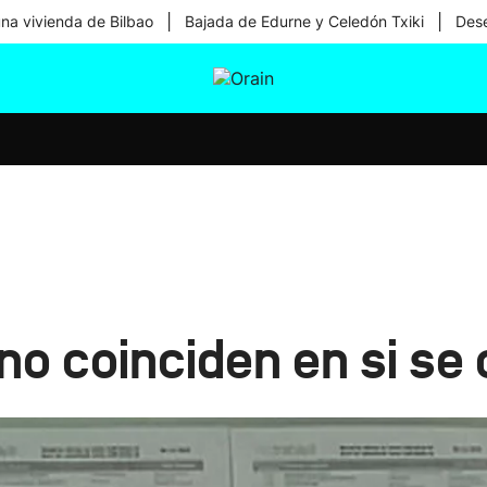
|
|
una vivienda de Bilbao
Bajada de Edurne y Celedón Txiki
Dese
tura
Ikusmiran
Egural
Salud
Tecnología
 no coinciden en si se