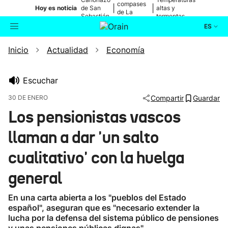
compases
|
|
Hoy es noticia
de San
altas y
de La
Sebastián
tormentas
Blanca
ES
Inicio
Actualidad
Economía
Actualidad
Buscador
Política
Escuchar
30 DE ENERO
Compartir
Guardar
Cultura
Los pensionistas vascos
llaman a dar 'un salto
Ikusmiran
cualitativo' con la huelga
Eguraldia
general
En una carta abierta a los "pueblos del Estado
español", aseguran que es "necesario extender la
lucha por la defensa del sistema público de pensiones