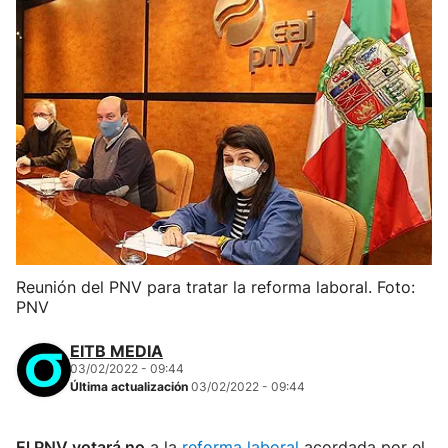
Reunión del PNV para tratar la reforma laboral. Foto:
PNV
EITB MEDIA
03/02/2022 - 09:44
Última actualización
03/02/2022 - 09:44
El PNV votará no
a la
reforma laboral
acordada por el