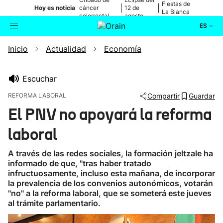
Fiestas de
|
|
Hoy es noticia
cáncer
12 de
La Blanca
colorrectal
agosto
ES
Inicio
Actualidad
Economía
Actualidad
Buscador
Política
Escuchar
REFORMA LABORAL
Compartir
Guardar
Cultura
El PNV no apoyará la reforma
laboral
Ikusmiran
A través de las redes sociales, la formación jeltzale ha
Eguraldia
informado de que, "tras haber tratado
infructuosamente, incluso esta mañana, de incorporar
la prevalencia de los convenios autonómicos, votarán
"no" a la reforma laboral, que se someterá este jueves
al trámite parlamentario.