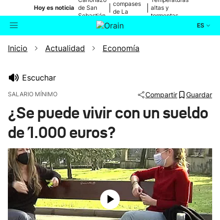
compases
|
|
Hoy es noticia
de San
altas y
de La
Sebastián
tormentas
Blanca
ES
Inicio
Actualidad
Economía
Actualidad
Buscador
Política
Escuchar
SALARIO MÍNIMO
Compartir
Guardar
Cultura
¿Se puede vivir con un sueldo
de 1.000 euros?
Ikusmiran
Eguraldia