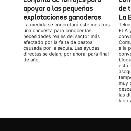
apoyar a las pequeñas
de t
explotaciones ganaderas
La 
La medida se concretará este mes tras
Tekni
una encuesta para conocer las
ELA y
necesidades reales del sector más
conve
afectado por la falta de pastos
Comu
causada por la sequía. Las ayudas
a la 
directas se dejan, por ahora, para final
conve
de año.
bloqu
está 
asegu
tempo
muy p
desca
las d
labor