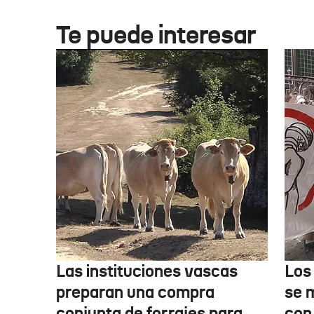
Te puede interesar
Las instituciones vascas
Los
preparan una compra
se 
conjunta de forrajes para
con