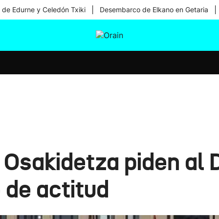
|
|
 de Edurne y Celedón Txiki
Desembarco de Elkano en Getaria
tura
Ikusmiran
Egural
Salud
Tecnología
e Osakidetza piden al
 de actitud