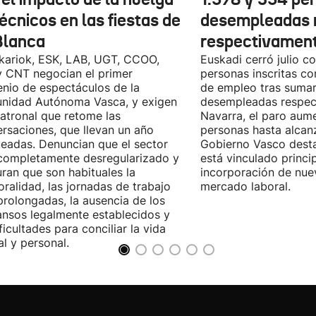
écnicos en las fiestas de
desempleadas 
Blanca
respectivamen
kariok, ESK, LAB, UGT, CCOO,
Euskadi cerró julio c
 CNT negocian el primer
personas inscritas 
nio de espectáculos de la
de empleo tras sumar
nidad Autónoma Vasca, y exigen
desempleadas respect
patronal que retome las
Navarra, el paro aum
rsaciones, que llevan un año
personas hasta alcanz
eadas. Denuncian que el sector
Gobierno Vasco dest
completamente desregularizado y
está vinculado princi
ran que son habituales la
incorporación de nue
ralidad, las jornadas de trabajo
mercado laboral.
rolongadas, la ausencia de los
nsos legalmente establecidos y
ificultades para conciliar la vida
al y personal.