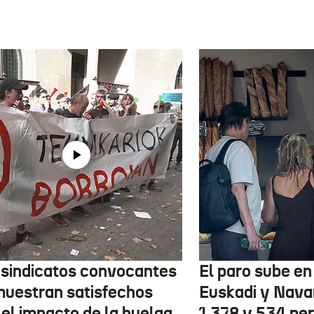
 sindicatos convocantes
El paro sube en 
muestran satisfechos
Euskadi y Nava
 el impacto de la huelga
1.378 y 534 pe