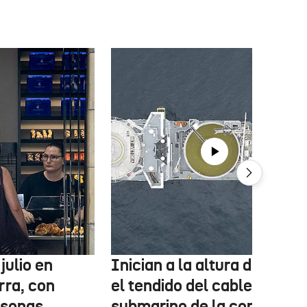
julio en
Inician a la altura de Lemo
rra, con
el tendido del cable
rsonas
submarino de la conexión