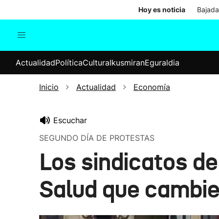
Hoy es noticia
Bajada
Actualidad
Política
Cul
Actualidad
Política
Cultura
Ikusmiran
Eguraldia
Sociedad
Elecciones
Economía
Inicio
Actualidad
Economía
Internacional
Escuchar
SEGUNDO DÍA DE PROTESTAS
Los sindicatos d
Salud que cambie