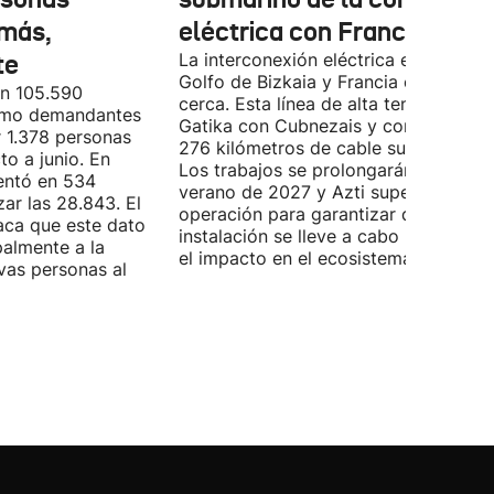
más,
eléctrica con Francia
te
La interconexión eléctrica entre el
Golfo de Bizkaia y Francia está más
on 105.590
cerca. Esta línea de alta tensión unirá
como demandantes
Gatika con Cubnezais y contará con
 1.378 personas
276 kilómetros de cable submarino.
o a junio. En
Los trabajos se prolongarán hasta
entó en 534
verano de 2027 y Azti supervisará la
ar las 28.843. El
operación para garantizar que la
aca que este dato
instalación se lleve a cabo minimizan
palmente a la
el impacto en el ecosistema marino.
vas personas al