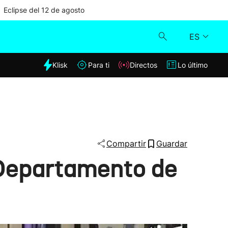
Eclipse del 12 de agosto
ES
dia
Klisk
Para ti
Directos
Lo último
Klisk
Directos
Para ti
Compartir
Guardar
 Departamento de
Lo último