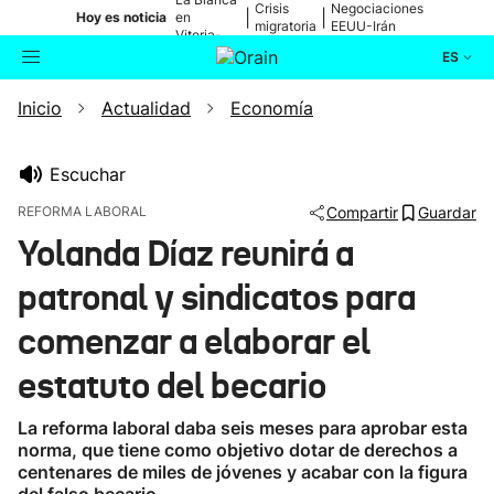
Crisis
Negociaciones
|
|
Hoy es noticia
en
migratoria
EEUU-Irán
Vitoria-
Gasteiz
ES
Inicio
Actualidad
Economía
Actualidad
Buscador
Política
Escuchar
REFORMA LABORAL
Compartir
Guardar
Cultura
Yolanda Díaz reunirá a
patronal y sindicatos para
Ikusmiran
comenzar a elaborar el
Eguraldia
estatuto del becario
La reforma laboral daba seis meses para aprobar esta
norma, que tiene como objetivo dotar de derechos a
centenares de miles de jóvenes y acabar con la figura