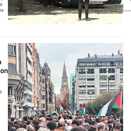
do
os
n
con
e