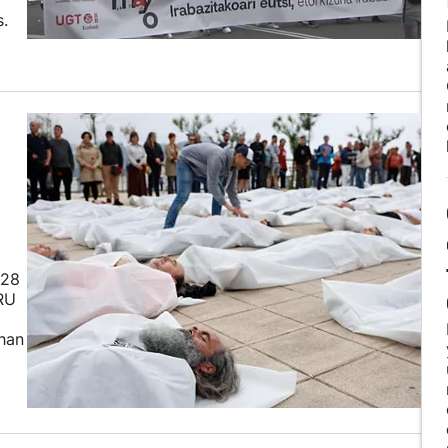
.
 28
RU
han