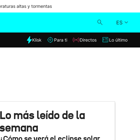
aturas altas y tormentas
ES
dia
Klisk
Para ti
Directos
Lo último
Klisk
Directos
Para ti
Lo último
Lo más leído de la
semana
¿Cómo se verá el eclipse solar