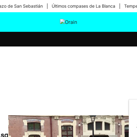
|
|
zo de San Sebastián
Últimos compases de La Blanca
Temper
tura
Ikusmiran
Egural
Salud
Tecnología
lsa