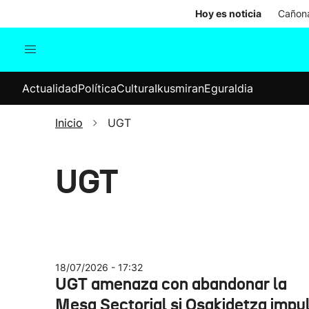
Hoy es noticia
Cañona
Actualidad
Política
Cul
Actualidad
Política
Cultura
Ikusmiran
Eguraldia
Sociedad
Elecciones
Economía
Inicio
UGT
Internacional
UGT
18/07/2026 - 17:32
UGT amenaza con abandonar la
Mesa Sectorial si Osakidetza impu