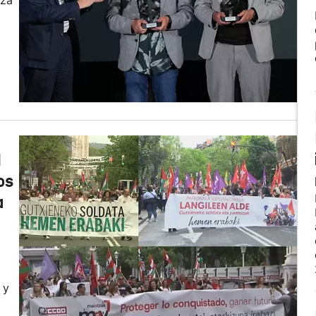
iza
1
os
a
 y