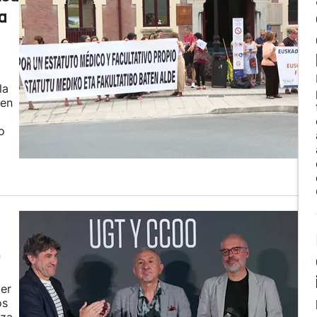
a
la
 en
o
O
der
os