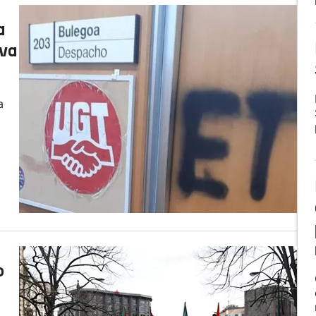
a
ava
a
o