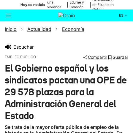
una
Edurne y
|
|
Hoy es noticia
de Elkano en
vivienda
Celedón
Getaria
de Bilbao
Txiki
ES
Inicio
Actualidad
Economía
Actualidad
Buscador
Política
Escuchar
EMPLEO PÚBLICO
Compartir
Guardar
Cultura
El Gobierno español y los
sindicatos pactan una OPE de
Ikusmiran
29 578 plazas para la
Eguraldia
Administración General del
Estado
Se trata de la mayor oferta pública de empleo de la