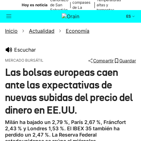
compases
|
|
Hoy es noticia
de San
altas y
de La
Sebastián
tormentas
Blanca
ES
Inicio
Actualidad
Economía
Actualidad
Buscador
Política
Escuchar
MERCADO BURSÁTIL
Compartir
Guardar
Cultura
Las bolsas europeas caen
ante las expectativas de
Ikusmiran
nuevas subidas del precio del
Eguraldia
dinero en EE.UU.
Milán ha bajado un 2,79 %, París 2,67 %, Fráncfort
2,43 % y Londres 1,53 %. El IBEX 35 también ha
perdido un 2,47 %. La Reserva Federal