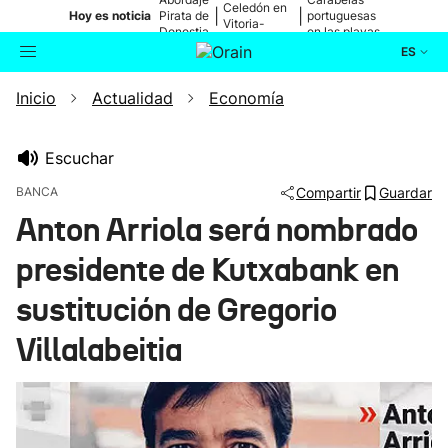
Celedón en
|
|
Hoy es noticia
Pirata de
portuguesas
Vitoria-
Donostia
en las playas
Gasteiz
ES
Inicio
Actualidad
Economía
Actualidad
Buscador
Política
Escuchar
BANCA
Compartir
Guardar
Cultura
Anton Arriola será nombrado
presidente de Kutxabank en
Ikusmiran
sustitución de Gregorio
Eguraldia
Villalabeitia