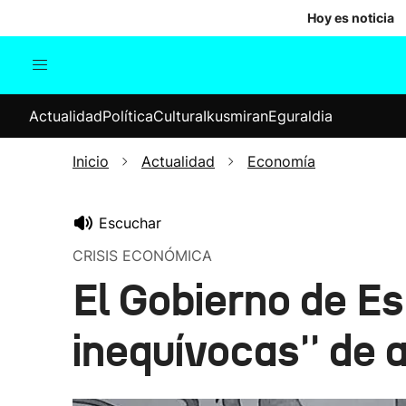
Hoy es noticia
Actualidad
Política
Cul
Actualidad
Política
Cultura
Ikusmiran
Eguraldia
Sociedad
Elecciones
Economía
Inicio
Actualidad
Economía
Internacional
Escuchar
CRISIS ECONÓMICA
El Gobierno de Es
inequívocas'' de 