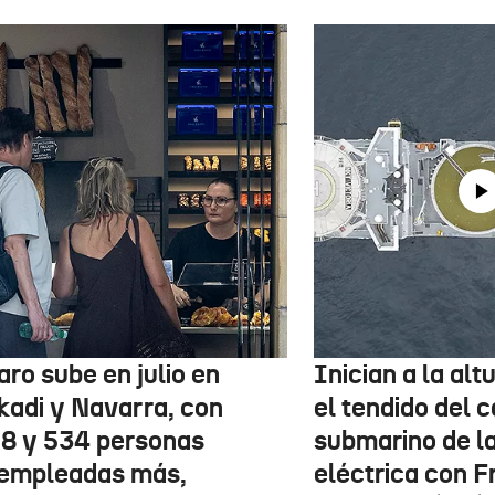
aro sube en julio en
Inician a la al
kadi y Navarra, con
el tendido del 
78 y 534 personas
submarino de l
empleadas más,
eléctrica con F