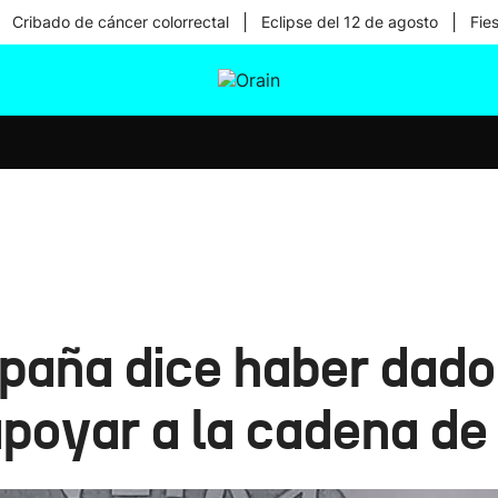
|
|
Cribado de cáncer colorrectal
Eclipse del 12 de agosto
Fie
tura
Ikusmiran
Egural
Salud
Tecnología
paña dice haber dado
apoyar a la cadena de 