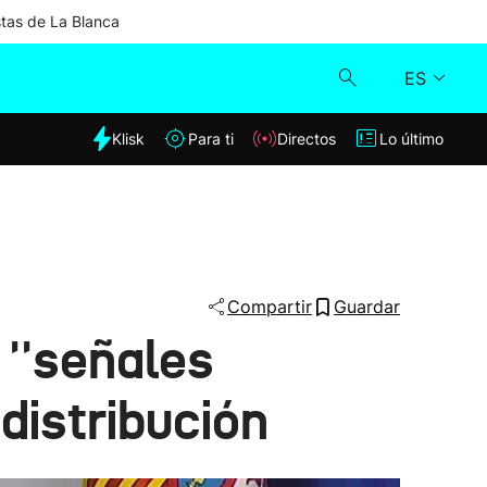
stas de La Blanca
ES
dia
Klisk
Para ti
Directos
Lo último
Klisk
Directos
Para ti
Compartir
Guardar
 ''señales
Lo último
distribución