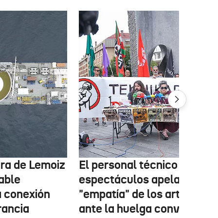
tura de Lemoiz
El personal técnico de
cable
espectáculos apela a la
a conexión
"empatía" de los artistas
rancia
ante la huelga convocada