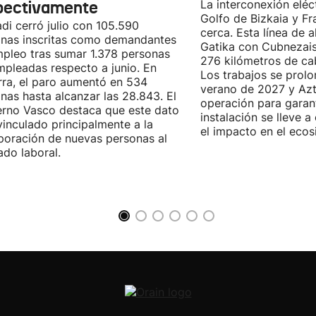
pectivamente
La interconexión eléct
Golfo de Bizkaia y Fr
di cerró julio con 105.590
cerca. Esta línea de a
nas inscritas como demandantes
Gatika con Cubnezais
pleo tras sumar 1.378 personas
276 kilómetros de ca
pleadas respecto a junio. En
Los trabajos se prol
ra, el paro aumentó en 534
verano de 2027 y Azti
nas hasta alcanzar las 28.843. El
operación para garant
rno Vasco destaca que este dato
instalación se lleve 
vinculado principalmente a la
el impacto en el ecos
poración de nuevas personas al
do laboral.