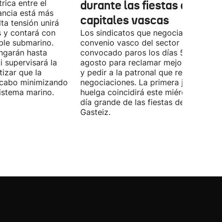
rica entre el
durante las fiestas de las
ancia está más
capitales vascas
lta tensión unirá
 y contará con
Los sindicatos que negocian el prime
ble submarino.
convenio vasco del sector han
ongarán hasta
convocado paros los días 5, 14 y 26 
 supervisará la
agosto para reclamar mejoras labora
izar que la
y pedir a la patronal que retome las
a cabo minimizando
negociaciones. La primera jornada de
istema marino.
huelga coincidirá este miércoles con 
día grande de las fiestas de Vitoria-
Gasteiz.