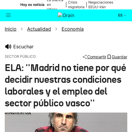
Crisis
Negociaciones
|
|
Hoy es noticia
en
migratoria
EEUU-Irán
Vitoria-
Gasteiz
ES
Inicio
Actualidad
Economía
Actualidad
Buscador
Política
Escuchar
SECTOR PÚBLICO
Compartir
Guardar
Cultura
ELA: ''Madrid no tiene por qué
decidir nuestras condiciones
Ikusmiran
laborales y el empleo del
Eguraldia
sector público vasco''