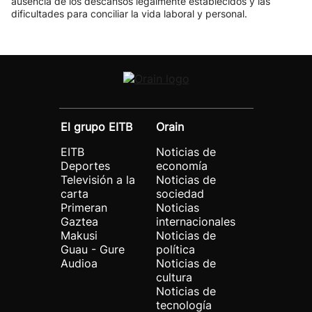
ausencia de los descansos legalmente establecidos y las
dificultades para conciliar la vida laboral y personal.
El grupo EITB
Orain
EITB
Noticias de
Deportes
economía
Televisión a la
Noticias de
carta
sociedad
Primeran
Noticias
Gaztea
internacionales
Makusi
Noticias de
Guau - Gure
política
Audioa
Noticias de
cultura
Noticias de
tecnología