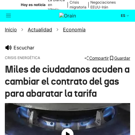
Crisis
Negociaciones
|
|
Hoy es noticia
en
migratoria
EEUU-Irán
Vitoria-
Gasteiz
ES
Inicio
Actualidad
Economía
Actualidad
Buscador
Política
Escuchar
CRISIS ENERGÉTICA
Compartir
Guardar
Cultura
Miles de ciudadanos acuden a
cambiar el contrato del gas
Ikusmiran
para abaratar la tarifa
Eguraldia