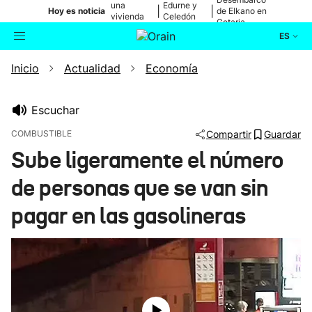
una
Edurne y
|
|
Hoy es noticia
de Elkano en
vivienda
Celedón
Getaria
de Bilbao
Txiki
ES
Inicio
Actualidad
Economía
Actualidad
Buscador
Política
Escuchar
COMBUSTIBLE
Compartir
Guardar
Cultura
Sube ligeramente el número
de personas que se van sin
Ikusmiran
pagar en las gasolineras
Eguraldia