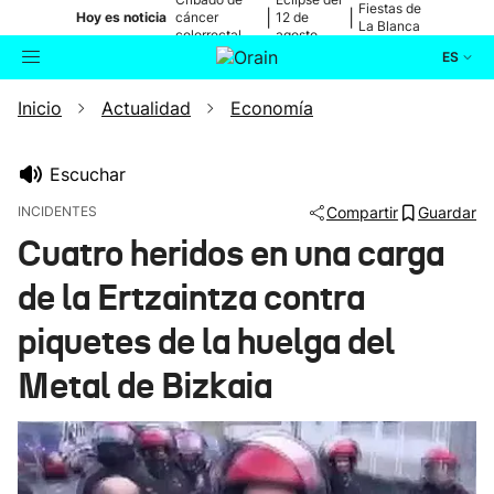
Fiestas de
|
|
Hoy es noticia
cáncer
12 de
La Blanca
colorrectal
agosto
ES
Inicio
Actualidad
Economía
Actualidad
Buscador
Política
Escuchar
INCIDENTES
Compartir
Guardar
Cultura
Cuatro heridos en una carga
de la Ertzaintza contra
Ikusmiran
piquetes de la huelga del
Eguraldia
Metal de Bizkaia