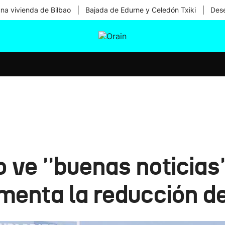
|
|
una vivienda de Bilbao
Bajada de Edurne y Celedón Txiki
Dese
tura
Ikusmiran
Egural
Salud
Tecnología
 ve ''buenas noticias'
menta la reducción de