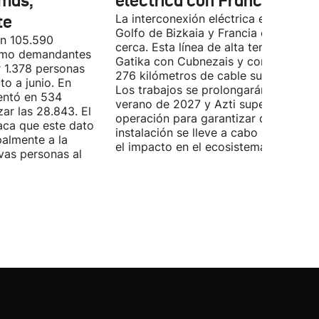
más,
eléctrica con Francia
te
La interconexión eléctrica entre el
Golfo de Bizkaia y Francia está más
on 105.590
cerca. Esta línea de alta tensión unirá
como demandantes
Gatika con Cubnezais y contará con
 1.378 personas
276 kilómetros de cable submarino.
o a junio. En
Los trabajos se prolongarán hasta
entó en 534
verano de 2027 y Azti supervisará la
ar las 28.843. El
operación para garantizar que la
aca que este dato
instalación se lleve a cabo minimizan
palmente a la
el impacto en el ecosistema marino.
vas personas al