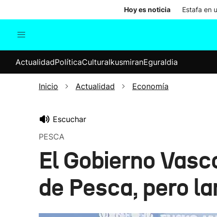
Hoy es noticia
Estafa en 
Actualidad
Política
Cul
Actualidad
Política
Cultura
Ikusmiran
Eguraldia
Sociedad
Elecciones
Economía
Inicio
Actualidad
Economía
Internacional
Escuchar
PESCA
El Gobierno Vasco
de Pesca, pero la