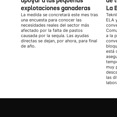
apoyar a las pequeñas
de t
explotaciones ganaderas
La 
La medida se concretará este mes tras
Tekni
una encuesta para conocer las
ELA y
necesidades reales del sector más
conve
afectado por la falta de pastos
Comu
causada por la sequía. Las ayudas
a la 
directas se dejan, por ahora, para final
conve
de año.
bloqu
está 
asegu
tempo
muy p
desca
las d
labor