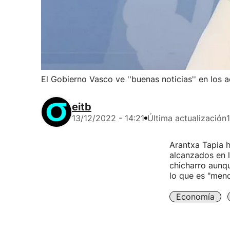
El Gobierno Vasco ve ''buenas noticias'' en los 
eitb
13/12/2022 - 14:21
Última actualización
Arantxa Tapia h
alcanzados en l
chicharro aunqu
lo que es "meno
Economía