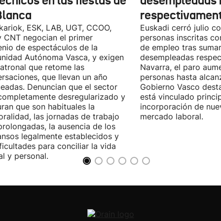
écnicos en las fiestas de
desempleadas 
Blanca
respectivamen
kariok, ESK, LAB, UGT, CCOO,
Euskadi cerró julio c
 CNT negocian el primer
personas inscritas 
nio de espectáculos de la
de empleo tras sumar
nidad Autónoma Vasca, y exigen
desempleadas respect
patronal que retome las
Navarra, el paro aum
rsaciones, que llevan un año
personas hasta alcanz
eadas. Denuncian que el sector
Gobierno Vasco dest
completamente desregularizado y
está vinculado princi
ran que son habituales la
incorporación de nue
ralidad, las jornadas de trabajo
mercado laboral.
rolongadas, la ausencia de los
nsos legalmente establecidos y
ificultades para conciliar la vida
al y personal.