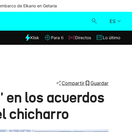
mbarco de Elkano en Getaria
ES
dia
Klisk
Para ti
Directos
Lo último
Klisk
Directos
Para ti
Compartir
Guardar
' en los acuerdos
Lo último
l chicharro