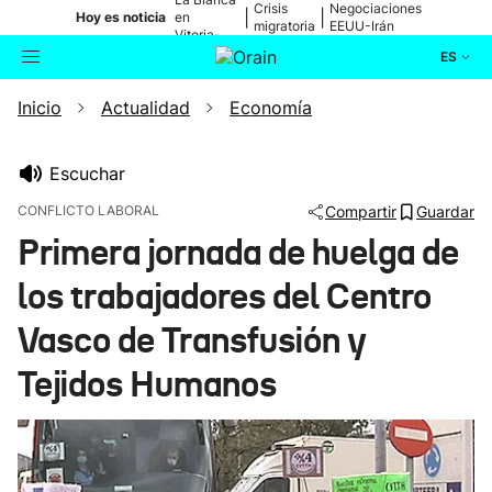
Crisis
Negociaciones
|
|
Hoy es noticia
en
migratoria
EEUU-Irán
Vitoria-
Gasteiz
ES
Inicio
Actualidad
Economía
Actualidad
Buscador
Política
Escuchar
CONFLICTO LABORAL
Compartir
Guardar
Cultura
Primera jornada de huelga de
los trabajadores del Centro
Ikusmiran
Vasco de Transfusión y
Eguraldia
Tejidos Humanos