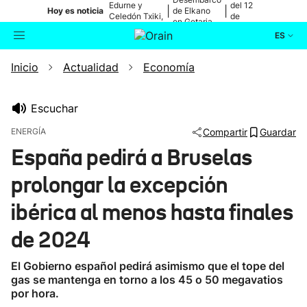
Edurne y
del 12
|
|
Hoy es noticia
de Elkano
Celedón Txiki,
de
en Getaria
en directo
agosto
ES
Inicio
Actualidad
Economía
Actualidad
Buscador
Política
Escuchar
ENERGÍA
Compartir
Guardar
Cultura
España pedirá a Bruselas
prolongar la excepción
Ikusmiran
ibérica al menos hasta finales
Eguraldia
de 2024
El Gobierno español pedirá asimismo que el tope del
gas se mantenga en torno a los 45 o 50 megavatios
por hora.