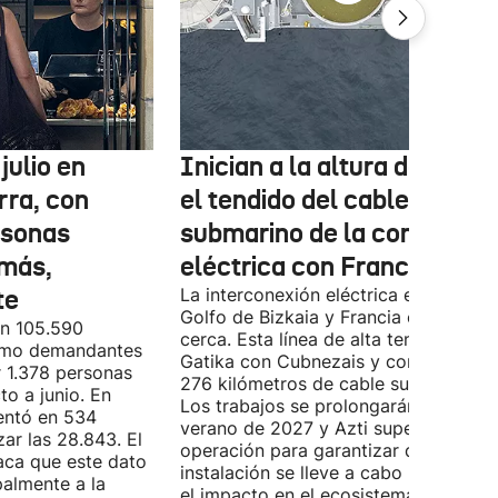
julio en
Inician a la altura de Lemo
rra, con
el tendido del cable
rsonas
submarino de la conexión
más,
eléctrica con Francia
te
La interconexión eléctrica entre el
Golfo de Bizkaia y Francia está más
on 105.590
cerca. Esta línea de alta tensión unirá
como demandantes
Gatika con Cubnezais y contará con
 1.378 personas
276 kilómetros de cable submarino.
o a junio. En
Los trabajos se prolongarán hasta
entó en 534
verano de 2027 y Azti supervisará la
ar las 28.843. El
operación para garantizar que la
aca que este dato
instalación se lleve a cabo minimizan
palmente a la
el impacto en el ecosistema marino.