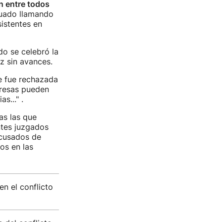
n entre todos
nuado llamando
sistentes en
do se celebró la
z sin avances.
e fue rechazada
presas pueden
s..." .
as las que
ntes juzgados
acusados de
os en las
en el conflicto