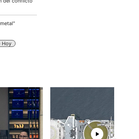
 del conflicto
 metal"
e Hoy