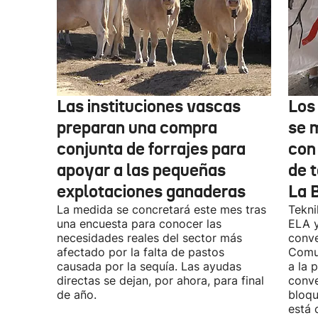
Las instituciones vascas
Los
preparan una compra
se 
conjunta de forrajes para
con
apoyar a las pequeñas
de t
explotaciones ganaderas
La 
La medida se concretará este mes tras
Tekni
una encuesta para conocer las
ELA y
necesidades reales del sector más
conve
afectado por la falta de pastos
Comu
causada por la sequía. Las ayudas
a la 
directas se dejan, por ahora, para final
conve
de año.
bloqu
está 