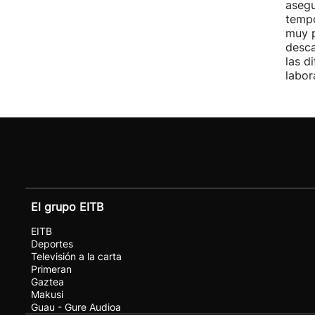
asegu
tempo
muy p
desca
las d
labor
El grupo EITB
EITB
Deportes
Televisión a la carta
Primeran
Gaztea
Makusi
Guau - Gure Audioa