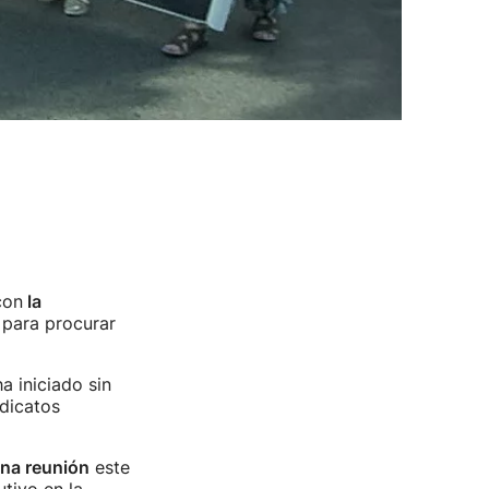
con
la
 para procurar
a iniciado sin
ndicatos
una reunión
este