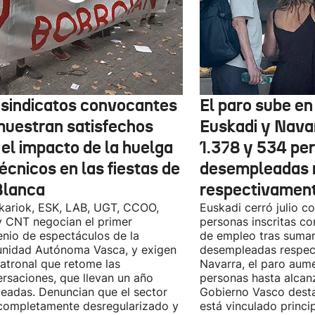
 sindicatos convocantes
El paro sube en 
muestran satisfechos
Euskadi y Nava
 el impacto de la huelga
1.378 y 534 pe
écnicos en las fiestas de
desempleadas 
Blanca
respectivamen
kariok, ESK, LAB, UGT, CCOO,
Euskadi cerró julio c
 CNT negocian el primer
personas inscritas 
nio de espectáculos de la
de empleo tras sumar
nidad Autónoma Vasca, y exigen
desempleadas respect
patronal que retome las
Navarra, el paro aum
rsaciones, que llevan un año
personas hasta alcanz
eadas. Denuncian que el sector
Gobierno Vasco dest
completamente desregularizado y
está vinculado princi