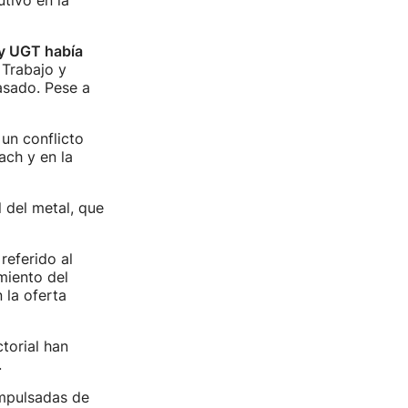
utivo en la
y UGT había
 Trabajo y
asado. Pese a
un conflicto
ach y en la
l del metal, que
referido al
miento del
 la oferta
torial han
.
impulsadas de