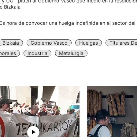
y UGT piden al Gobierno Vasco que medie en la resolución
e Bizkaia
Es hora de convocar una huelga indefinida en el sector del
Bizkaia
Gobierno Vasco
Huelgas
Titulares D
borales
Industria
Metalurgia