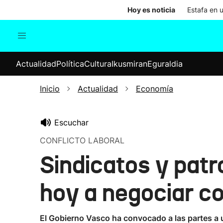
Hoy es noticia
Estafa en 
Actualidad
Política
Cul
Actualidad
Política
Cultura
Ikusmiran
Eguraldia
Sociedad
Elecciones
Economía
Inicio
Actualidad
Economía
Internacional
Escuchar
CONFLICTO LABORAL
Sindicatos y patr
hoy a negociar c
El Gobierno Vasco ha convocado a las partes a u