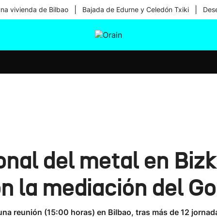
|
|
una vivienda de Bilbao
Bajada de Edurne y Celedón Txiki
Dese
tura
Ikusmiran
Egural
Salud
Tecnología
onal del metal en Bizk
on la mediación del G
na reunión (15:00 horas) en Bilbao, tras más de 12 jornada