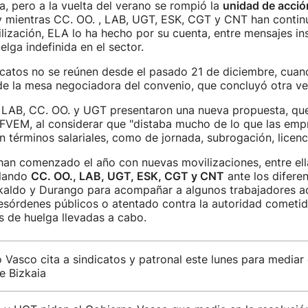
, pero a la vuelta del verano se rompió la
unidad de acció
 mientras CC. OO. , LAB, UGT, ESK, CGT y CNT han conti
ilización, ELA lo ha hecho por su cuenta, entre mensajes in
elga indefinida en el sector.
icatos no se reúnen desde el pasado 21 de diciembre, cuan
de la mesa negociadora del convenio, que concluyó otra ve
a, LAB, CC. OO. y UGT presentaron una nueva propuesta, qu
l FVEM, al considerar que "distaba mucho de lo que las em
n términos salariales, como de jornada, subrogación, licencia
han comenzado el año con nuevas movilizaciones, entre ell
llando
CC. OO., LAB, UGT, ESK, CGT y CNT
ante los difere
akaldo y Durango para acompañar a algunos trabajadores 
esórdenes públicos o atentado contra la autoridad cometid
s de huelga llevadas a cabo.
 Vasco cita a sindicatos y patronal este lunes para mediar 
e Bizkaia