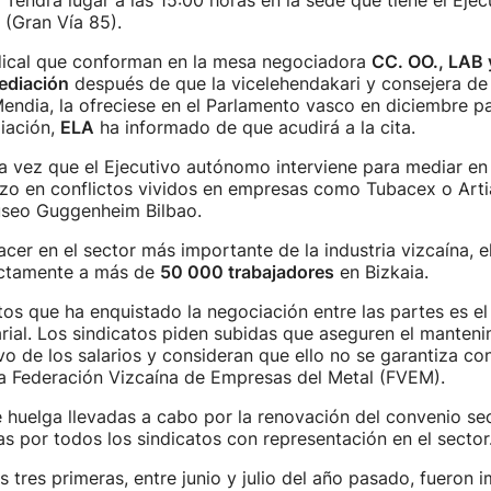
 Tendrá lugar a las 15:00 horas en la sede que tiene el Ejec
 (Gran Vía 85).
dical que conforman en la mesa negociadora
CC. OO., LAB 
ediación
después de que la vicelehendakari y consejera de
endia, la ofreciese en el Parlamento vasco en diciembre p
iación,
ELA
ha informado de que acudirá a la cita.
a vez que el Ejecutivo autónomo interviene para mediar en 
hizo en conflictos vividos en empresas como Tubacex o Arti
useo Guggenheim Bilbao.
acer en el sector más importante de la industria vizcaína, e
ectamente a más de
50 000 trabajadores
en Bizkaia.
os que ha enquistado la negociación entre las partes es el 
rial. Los sindicatos piden subidas que aseguren el manteni
vo de los salarios y consideran que ello no se garantiza con
la Federación Vizcaína de Empresas del Metal (FVEM).
 huelga llevadas a cabo por la renovación del convenio sec
 por todos los sindicatos con representación en el sector
s tres primeras, entre junio y julio del año pasado, fueron 