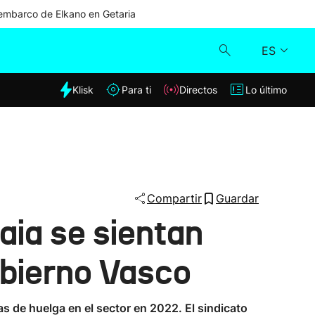
mbarco de Elkano en Getaria
ES
dia
Klisk
Para ti
Directos
Lo último
Klisk
Directos
Para ti
Compartir
Guardar
aia se sientan
Lo último
obierno Vasco
s de huelga en el sector en 2022. El sindicato