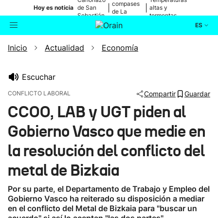
compases
|
|
Hoy es noticia
de San
altas y
de La
Sebastián
tormentas
Blanca
ES
Inicio
Actualidad
Economía
Actualidad
Buscador
Política
Escuchar
CONFLICTO LABORAL
Compartir
Guardar
Cultura
CCOO, LAB y UGT piden al
Gobierno Vasco que medie en
Ikusmiran
la resolución del conflicto del
Eguraldia
metal de Bizkaia
Por su parte, el Departamento de Trabajo y Empleo del
Gobierno Vasco ha reiterado su disposición a mediar
en el conflicto del Metal de Bizkaia para "buscar un