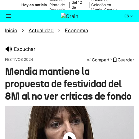
del 12
|
|
Hoy es noticia
Pirata de
Celedón en
de
Donostia
Vitoria-Gasteiz
agosto
ES
Inicio
Actualidad
Economía
Actualidad
Buscador
Política
Escuchar
FESTIVOS 2024
Compartir
Guardar
Cultura
Mendia mantiene la
propuesta de festividad del
Ikusmiran
8M al no ver críticas de fondo
Eguraldia