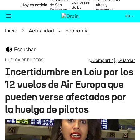
compases
|
|
Hoy es noticia
de San
altas y
de La
Sebastián
tormentas
Blanca
ES
Inicio
Actualidad
Economía
Actualidad
Buscador
Política
Escuchar
HUELGA DE PILOTOS
Compartir
Guardar
Cultura
Incertidumbre en Loiu por los
12 vuelos de Air Europa que
Ikusmiran
pueden verse afectados por
Eguraldia
la huelga de pilotos