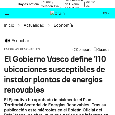
Edurne y
del 12
|
|
Hoy es noticia
de Elkano
Celedón Txiki,
de
en Getaria
en directo
agosto
ES
Inicio
Actualidad
Economía
Actualidad
Buscador
Política
Escuchar
ENERGÍAS RENOVABLES
Compartir
Guardar
Cultura
El Gobierno Vasco define 110
ubicaciones susceptibles de
Ikusmiran
instalar plantas de energías
Eguraldia
renovables
El Ejecutivo ha aprobado inicialmente el Plan
Territorial Sectorial de Energías Renovables. Tras su
publicación este miércoles en el Boletín Oficial del