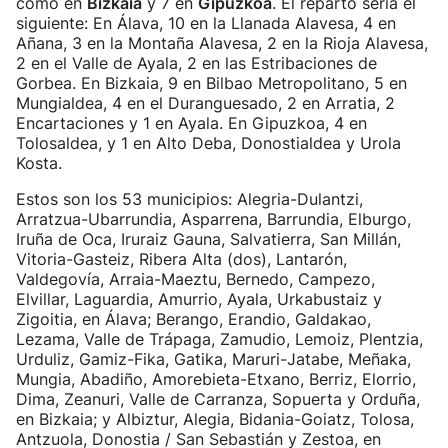
como en
Bizkaia
y 7 en
Gipuzkoa
. El reparto sería el
siguiente: En Álava, 10 en la Llanada Alavesa, 4 en
Añana, 3 en la Montaña Alavesa, 2 en la Rioja Alavesa,
2 en el Valle de Ayala, 2 en las Estribaciones de
Gorbea. En Bizkaia, 9 en Bilbao Metropolitano, 5 en
Mungialdea, 4 en el Duranguesado, 2 en Arratia, 2
Encartaciones y 1 en Ayala. En Gipuzkoa, 4 en
Tolosaldea, y 1 en Alto Deba, Donostialdea y Urola
Kosta.
Estos son los 53 municipios: Alegria-Dulantzi,
Arratzua-Ubarrundia, Asparrena, Barrundia, Elburgo,
Iruña de Oca, Iruraiz Gauna, Salvatierra, San Millán,
Vitoria-Gasteiz, Ribera Alta (dos), Lantarón,
Valdegovía, Arraia-Maeztu, Bernedo, Campezo,
Elvillar, Laguardia, Amurrio, Ayala, Urkabustaiz y
Zigoitia, en Álava; Berango, Erandio, Galdakao,
Lezama, Valle de Trápaga, Zamudio, Lemoiz, Plentzia,
Urduliz, Gamiz-Fika, Gatika, Maruri-Jatabe, Meñaka,
Mungia, Abadiño, Amorebieta-Etxano, Berriz, Elorrio,
Dima, Zeanuri, Valle de Carranza, Sopuerta y Orduña,
en Bizkaia; y Albiztur, Alegia, Bidania-Goiatz, Tolosa,
Antzuola, Donostia / San Sebastián y Zestoa, en