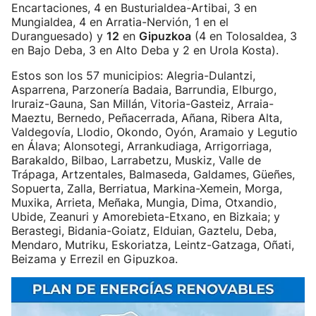
Encartaciones, 4 en Busturialdea-Artibai, 3 en
Mungialdea, 4 en Arratia-Nervión, 1 en el
Duranguesado) y
12
en
Gipuzkoa
(4 en Tolosaldea, 3
en Bajo Deba, 3 en Alto Deba y 2 en Urola Kosta).
Estos son los 57 municipios: Alegria-Dulantzi,
Asparrena, Parzonería Badaia, Barrundia, Elburgo,
Iruraiz-Gauna, San Millán, Vitoria-Gasteiz, Arraia-
Maeztu, Bernedo, Peñacerrada, Añana, Ribera Alta,
Valdegovía, Llodio, Okondo, Oyón, Aramaio y Legutio
en Álava; Alonsotegi, Arrankudiaga, Arrigorriaga,
Barakaldo, Bilbao, Larrabetzu, Muskiz, Valle de
Trápaga, Artzentales, Balmaseda, Galdames, Güeñes,
Sopuerta, Zalla, Berriatua, Markina-Xemein, Morga,
Muxika, Arrieta, Meñaka, Mungia, Dima, Otxandio,
Ubide, Zeanuri y Amorebieta-Etxano, en Bizkaia; y
Berastegi, Bidania-Goiatz, Elduian, Gaztelu, Deba,
Mendaro, Mutriku, Eskoriatza, Leintz-Gatzaga, Oñati,
Beizama y Errezil en Gipuzkoa.