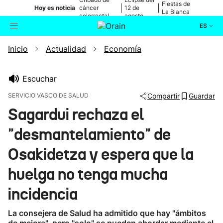
Fiestas de
|
|
Hoy es noticia
cáncer
12 de
La Blanca
colorrectal
agosto
ES
Inicio
Actualidad
Economía
Actualidad
Buscador
Política
Escuchar
SERVICIO VASCO DE SALUD
Compartir
Guardar
Cultura
Sagardui rechaza el
"desmantelamiento" de
Ikusmiran
Osakidetza y espera que la
Eguraldia
huelga no tenga mucha
incidencia
La consejera de Salud ha admitido que hay "ámbitos