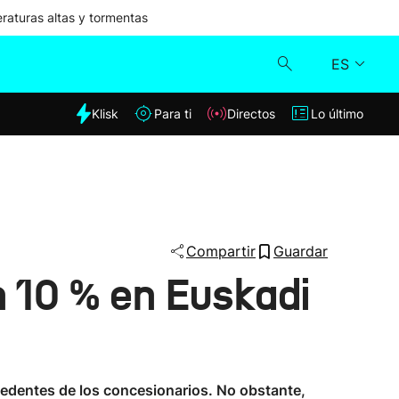
aturas altas y tormentas
ES
dia
Klisk
Para ti
Directos
Lo último
Klisk
Directos
Para ti
Compartir
Guardar
 10 % en Euskadi
Lo último
cedentes de los concesionarios. No obstante,