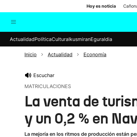
Hoy es noticia
Cañona
Actualidad
Política
Cul
Actualidad
Política
Cultura
Ikusmiran
Eguraldia
Sociedad
Elecciones
Economía
Inicio
Actualidad
Economía
Internacional
Escuchar
MATRICULACIONES
La venta de turi
y un 0,2 % en Na
La mejoría en los ritmos de producción están p