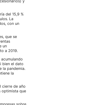
cesionarios) y
ía del 15,9 %
ulos. La
dos, con un
es, que se
ventas
e un
to a 2019.
, acumulando
 bien el dato
de la pandemia.
tiene la
l cierre de año
 optimista que
 empresas sobre