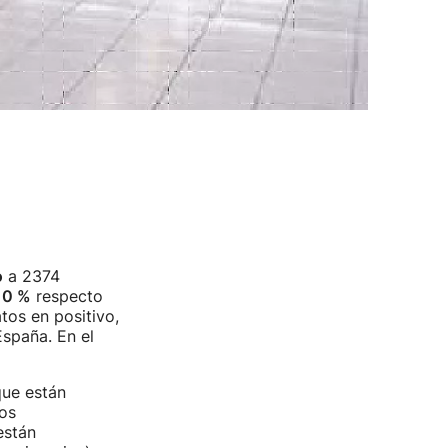
o
a 2374
10 %
respecto
tos en positivo,
España. En el
que están
os
están