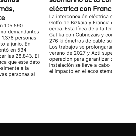
más,
eléctrica con Francia
te
La interconexión eléctrica entre el
Golfo de Bizkaia y Francia está más
on 105.590
cerca. Esta línea de alta tensión unirá
como demandantes
Gatika con Cubnezais y contará con
 1.378 personas
276 kilómetros de cable submarino.
o a junio. En
Los trabajos se prolongarán hasta
entó en 534
verano de 2027 y Azti supervisará la
ar las 28.843. El
operación para garantizar que la
aca que este dato
instalación se lleve a cabo minimizan
palmente a la
el impacto en el ecosistema marino.
vas personas al