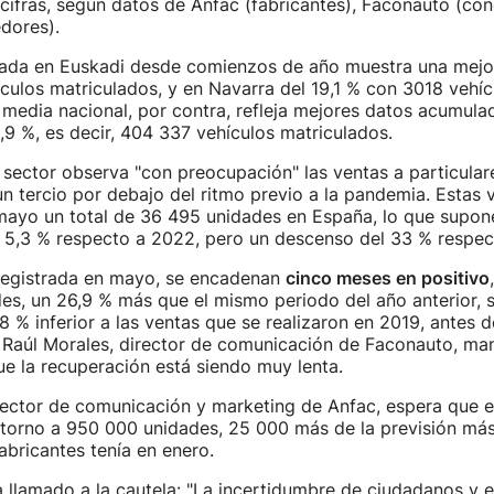
cifras, según datos de Anfac (fabricantes), Faconauto (con
dores).
lada en Euskadi desde comienzos de año muestra una mejor
culos matriculados, y en Navarra del 19,1 % con 3018 vehíc
 media nacional, por contra, refleja mejores datos acumula
9 %, es decir, 404 337 vehículos matriculados.
 sector observa "con preocupación" las ventas a particular
un tercio por debajo del ritmo previo a la pandemia. Estas 
mayo un total de 36 495 unidades en España, lo que supon
l 5,3 % respecto a 2022, pero un descenso del 33 % respec
 registrada en mayo, se encadenan
cinco meses en positivo
s, un 26,9 % más que el mismo periodo del año anterior, si
8 % inferior a las ventas que se realizaron en 2019, antes 
 Raúl Morales, director de comunicación de Faconauto, man
e la recuperación está siendo muy lenta.
irector de comunicación y marketing de Anfac, espera que e
 torno a 950 000 unidades, 25 000 más de la previsión más
fabricantes tenía en enero.
 llamado a la cautela: "La incertidumbre de ciudadanos y