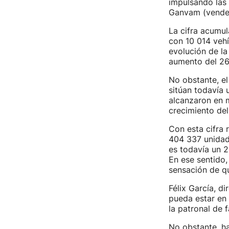
impulsando las 
Ganvam (vende
La cifra acumu
con 10 014 vehí
evolución de la
aumento del 26,
No obstante, el
sitúan todavía 
alcanzaron en 
crecimiento de
Con esta cifra
404 337 unidade
es todavía un 2
En ese sentido,
sensación de qu
Félix García, d
pueda estar en
la patronal de 
No obstante, ha