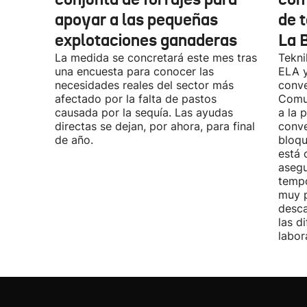
apoyar a las pequeñas
de t
explotaciones ganaderas
La 
La medida se concretará este mes tras
Tekni
una encuesta para conocer las
ELA y
necesidades reales del sector más
conve
afectado por la falta de pastos
Comu
causada por la sequía. Las ayudas
a la 
directas se dejan, por ahora, para final
conve
de año.
bloqu
está 
asegu
tempo
muy p
desca
las d
labor