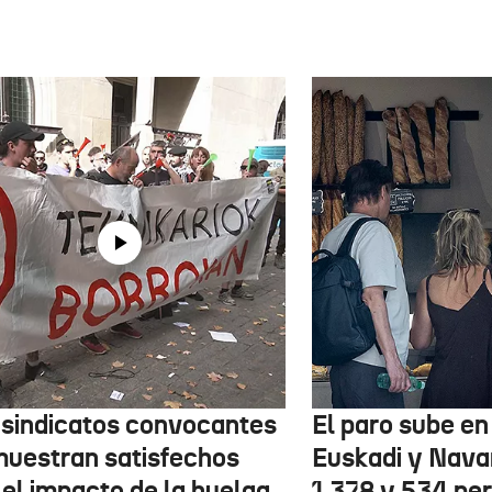
 sindicatos convocantes
El paro sube en 
muestran satisfechos
Euskadi y Nava
 el impacto de la huelga
1.378 y 534 pe