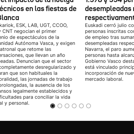
écnicos en las fiestas de
desempleadas 
Blanca
respectivamen
kariok, ESK, LAB, UGT, CCOO,
Euskadi cerró julio c
 CNT negocian el primer
personas inscritas 
nio de espectáculos de la
de empleo tras sumar
nidad Autónoma Vasca, y exigen
desempleadas respect
patronal que retome las
Navarra, el paro aum
rsaciones, que llevan un año
personas hasta alcanz
eadas. Denuncian que el sector
Gobierno Vasco dest
completamente desregularizado y
está vinculado princi
ran que son habituales la
incorporación de nue
ralidad, las jornadas de trabajo
mercado laboral.
rolongadas, la ausencia de los
nsos legalmente establecidos y
ificultades para conciliar la vida
al y personal.