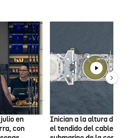
julio en
Inician a la altura de Lemo
rra, con
el tendido del cable
rsonas
submarino de la conexión