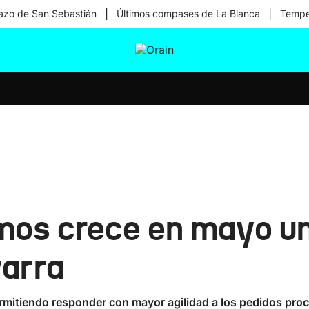
|
|
zo de San Sebastián
Últimos compases de La Blanca
Temper
tura
Ikusmiran
Egural
Salud
Tecnología
smos crece en mayo un
varra
ermitiendo responder con mayor agilidad a los pedidos pro