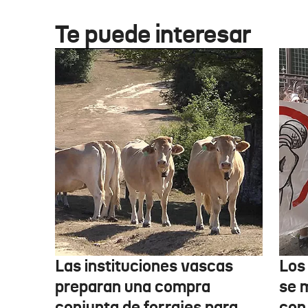
Te puede interesar
Las instituciones vascas
Los
preparan una compra
se 
conjunta de forrajes para
con