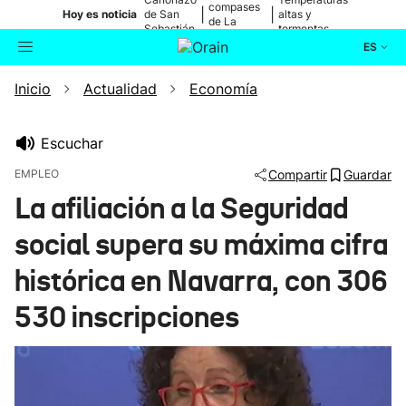
compases
|
|
Hoy es noticia
de San
altas y
de La
Sebastián
tormentas
Blanca
ES
Inicio
Actualidad
Economía
Actualidad
Buscador
Política
Escuchar
EMPLEO
Compartir
Guardar
Cultura
La afiliación a la Seguridad
social supera su máxima cifra
Ikusmiran
histórica en Navarra, con 306
Eguraldia
530 inscripciones