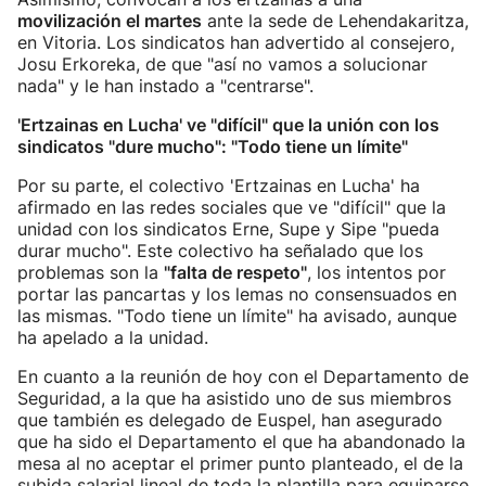
movilización el martes
ante la sede de Lehendakaritza,
en Vitoria. Los sindicatos han advertido al consejero,
Josu Erkoreka, de que "así no vamos a solucionar
nada" y le han instado a "centrarse".
'Ertzainas en Lucha' ve "difícil" que la unión con los
sindicatos "dure mucho": "Todo tiene un límite"
Por su parte, el colectivo 'Ertzainas en Lucha' ha
afirmado en las redes sociales que ve "difícil" que la
unidad con los sindicatos Erne, Supe y Sipe "pueda
durar mucho". Este colectivo ha señalado que los
problemas son la
"falta de respeto"
, los intentos por
portar las pancartas y los lemas no consensuados en
las mismas. "Todo tiene un límite" ha avisado, aunque
ha apelado a la unidad.
En cuanto a la reunión de hoy con el Departamento de
Seguridad, a la que ha asistido uno de sus miembros
que también es delegado de Euspel, han asegurado
que ha sido el Departamento el que ha abandonado la
mesa al no aceptar el primer punto planteado, el de la
subida salarial lineal de toda la plantilla para equiparse