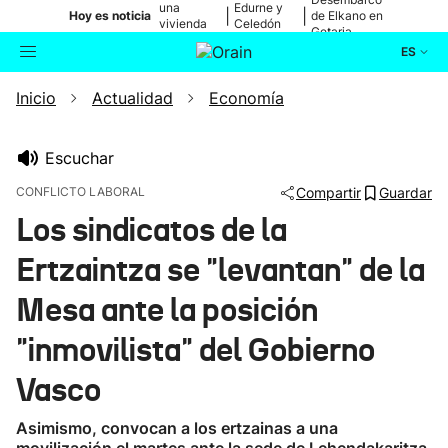
una
Edurne y
|
|
Hoy es noticia
de Elkano en
vivienda
Celedón
Getaria
de Bilbao
Txiki
ES
Inicio
Actualidad
Economía
Actualidad
Buscador
Política
Escuchar
CONFLICTO LABORAL
Compartir
Guardar
Cultura
Los sindicatos de la
Ertzaintza se "levantan" de la
Ikusmiran
Mesa ante la posición
Eguraldia
"inmovilista" del Gobierno
Vasco
Asimismo, convocan a los ertzainas a una