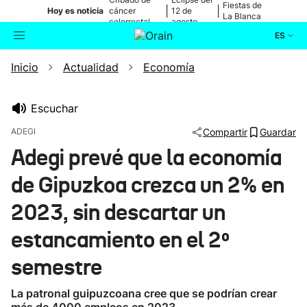
Fiestas de
|
|
Hoy es noticia
cáncer
12 de
La Blanca
colorrectal
agosto
ES
Inicio
Actualidad
Economía
Actualidad
Buscador
Política
Escuchar
ADEGI
Compartir
Guardar
Cultura
Adegi prevé que la economía
de Gipuzkoa crezca un 2% en
Ikusmiran
2023, sin descartar un
Eguraldia
estancamiento en el 2º
semestre
La patronal guipuzcoana cree que se podrían crear