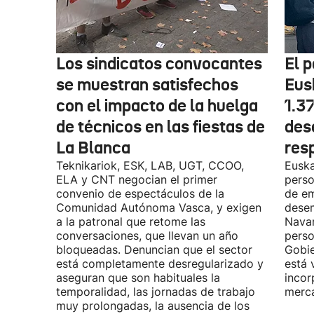
Los sindicatos convocantes
El p
se muestran satisfechos
Eus
con el impacto de la huelga
1.3
de técnicos en las fiestas de
des
La Blanca
res
Teknikariok, ESK, LAB, UGT, CCOO,
Euska
ELA y CNT negocian el primer
perso
convenio de espectáculos de la
de em
Comunidad Autónoma Vasca, y exigen
desem
a la patronal que retome las
Navar
conversaciones, que llevan un año
perso
bloqueadas. Denuncian que el sector
Gobie
está completamente desregularizado y
está 
aseguran que son habituales la
incor
temporalidad, las jornadas de trabajo
merca
muy prolongadas, la ausencia de los