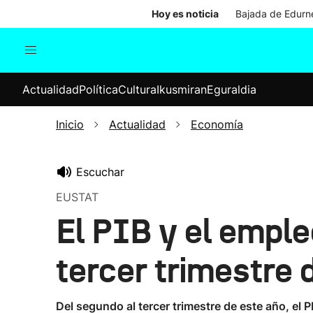
Hoy es noticia
Bajada de Edurne
Actualidad
Política
Cul
Actualidad
Política
Cultura
Ikusmiran
Eguraldia
Sociedad
Elecciones
Economía
Inicio
Actualidad
Economía
Internacional
Escuchar
EUSTAT
El PIB y el emple
tercer trimestre 
Del segundo al tercer trimestre de este año, el 