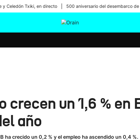
|
 y Celedón Txiki, en directo
500 aniversario del desembarco de
tura
Ikusmiran
Egural
Salud
Tecnología
o crecen un 1,6 % en 
del año
PIB ha crecido un 0,2 % y el empleo ha ascendido un 0,4 %.