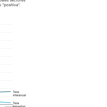
pales sectores
 "positiva".