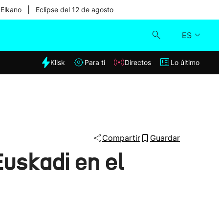
|
 Elkano
Eclipse del 12 de agosto
ES
dia
Klisk
Para ti
Directos
Lo último
Klisk
Directos
Para ti
Compartir
Guardar
Euskadi en el
Lo último