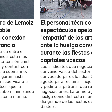
tura de Lemoiz
El personal técnico de
cable
espectáculos apela a la
a conexión
"empatía" de los artistas
rancia
ante la huelga convocada
rica entre el
durante las fiestas de las
ancia está más
capitales vascas
lta tensión unirá
 y contará con
Los sindicatos que negocian el prime
ble submarino.
convenio vasco del sector han
ongarán hasta
convocado paros los días 5, 14 y 26 
 supervisará la
agosto para reclamar mejoras labora
izar que la
y pedir a la patronal que retome las
a cabo minimizando
negociaciones. La primera jornada de
istema marino.
huelga coincidirá este miércoles con 
día grande de las fiestas de Vitoria-
Gasteiz.