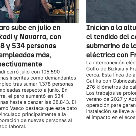
aro sube en julio en
Inician a la al
kadi y Navarra, con
el tendido del 
78 y 534 personas
submarino de l
empleadas más,
eléctrica con F
pectivamente
La interconexión eléct
Golfo de Bizkaia y Fr
di cerró julio con 105.590
cerca. Esta línea de a
nas inscritas como demandantes
Gatika con Cubnezais
pleo tras sumar 1.378 personas
276 kilómetros de ca
pleadas respecto a junio. En
Los trabajos se prol
ra, el paro aumentó en 534
verano de 2027 y Azti
nas hasta alcanzar las 28.843. El
operación para garant
rno Vasco destaca que este dato
instalación se lleve 
vinculado principalmente a la
el impacto en el ecos
poración de nuevas personas al
do laboral.