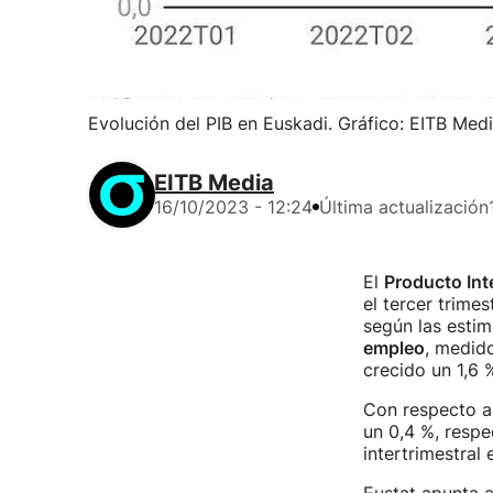
Evolución del PIB en Euskadi. Gráfico: EITB Med
EITB Media
16/10/2023 - 12:24
Última actualización
El
Producto Int
el tercer trime
según las estim
empleo
, medid
crecido un 1,6 
Con respecto al
un 0,4 %, respe
intertrimestral 