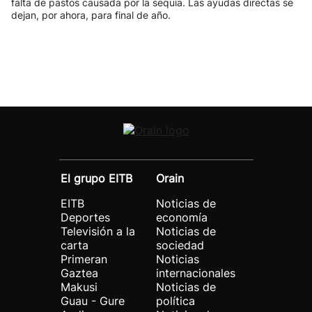
falta de pastos causada por la sequía. Las ayudas directas se
dejan, por ahora, para final de año.
El grupo EITB
Orain
EITB
Noticias de
Deportes
economía
Televisión a la
Noticias de
carta
sociedad
Primeran
Noticias
Gaztea
internacionales
Makusi
Noticias de
Guau - Gure
política