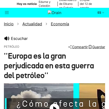
Edurne y
|
|
Hoy es noticia
de Elkano
del 12 de
Celedón
en Getaria
agosto
Txiki
ES
Inicio
Actualidad
Economía
Actualidad
Buscador
Política
Escuchar
PETRÓLEO
Compartir
Guardar
Cultura
''Europa es la gran
perjudicada en esta guerra
Ikusmiran
del petróleo''
Eguraldia