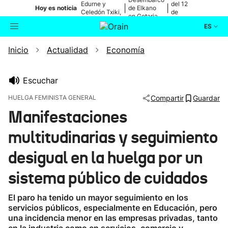
Edurne y
del 12
|
|
Hoy es noticia
de Elkano
Celedón Txiki,
de
en Getaria
en directo
agosto
ES
Inicio
Actualidad
Economía
Actualidad
Buscador
Política
Escuchar
HUELGA FEMINISTA GENERAL
Compartir
Guardar
Cultura
Manifestaciones
multitudinarias y seguimiento
Ikusmiran
desigual en la huelga por un
Eguraldia
sistema público de cuidados
El paro ha tenido un mayor seguimiento en los
servicios públicos, especialmente en Educación, pero
una incidencia menor en las empresas privadas, tanto