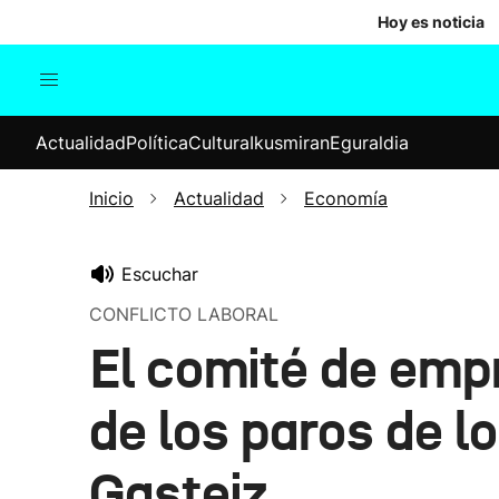
Hoy es noticia
Actualidad
Política
Cul
Actualidad
Política
Cultura
Ikusmiran
Eguraldia
Sociedad
Elecciones
Economía
Inicio
Actualidad
Economía
Internacional
Escuchar
CONFLICTO LABORAL
El comité de empr
de los paros de l
Gasteiz