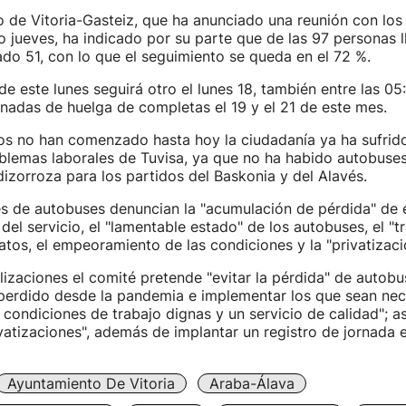
 de Vitoria-Gasteiz, que ha anunciado una reunión con los
o jueves, ha indicado por su parte que de las 97 personas 
do 51, con lo que el seguimiento se queda en el 72 %.
 de este lunes seguirá otro el lunes 18, también entre las 05
rnadas de huelga de completas el 19 y el 21 de este mes.
s no han comenzado hasta hoy la ciudadanía ya ha sufrido
lemas laborales de Tuvisa, ya que no ha habido autobuses
izorroza para los partidos del Baskonia y del Alavés.
s de autobuses denuncian la "acumulación de pérdida" de 
del servicio, el "lamentable estado" de los autobuses, el "tr
catos, el empeoramiento de las condiciones y la "privatizaci
izaciones el comité pretende "evitar la pérdida" de autobu
 perdido desde la pandemia e implementar los que sean nec
 condiciones de trabajo dignas y un servicio de calidad"; a
rivatizaciones", además de implantar un registro de jornada e
Ayuntamiento De Vitoria
Araba-Álava