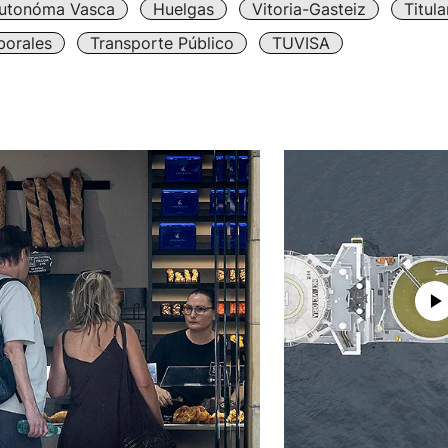
utonóma Vasca
Huelgas
Vitoria-Gasteiz
Titul
borales
Transporte Público
TUVISA