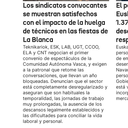
Los sindicatos convocantes
El p
se muestran satisfechos
Eus
con el impacto de la huelga
1.3
de técnicos en las fiestas de
des
La Blanca
res
Teknikariok, ESK, LAB, UGT, CCOO,
Euska
ELA y CNT negocian el primer
perso
convenio de espectáculos de la
de em
Comunidad Autónoma Vasca, y exigen
desem
a la patronal que retome las
Navar
conversaciones, que llevan un año
perso
bloqueadas. Denuncian que el sector
Gobie
está completamente desregularizado y
está 
aseguran que son habituales la
incor
temporalidad, las jornadas de trabajo
merca
muy prolongadas, la ausencia de los
descansos legalmente establecidos y
las dificultades para conciliar la vida
laboral y personal.