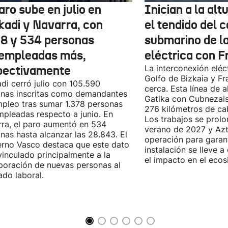
aro sube en julio en
Inician a la al
kadi y Navarra, con
el tendido del 
78 y 534 personas
submarino de l
empleadas más,
eléctrica con F
pectivamente
La interconexión eléct
Golfo de Bizkaia y Fr
di cerró julio con 105.590
cerca. Esta línea de a
nas inscritas como demandantes
Gatika con Cubnezais
pleo tras sumar 1.378 personas
276 kilómetros de ca
pleadas respecto a junio. En
Los trabajos se prol
ra, el paro aumentó en 534
verano de 2027 y Azti
nas hasta alcanzar las 28.843. El
operación para garant
rno Vasco destaca que este dato
instalación se lleve 
vinculado principalmente a la
el impacto en el ecos
poración de nuevas personas al
do laboral.