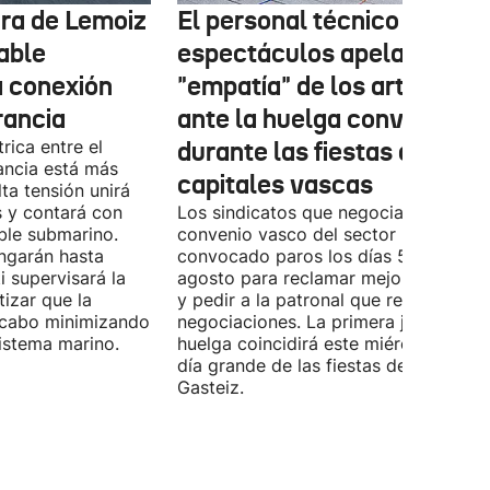
tura de Lemoiz
El personal técnico de
cable
espectáculos apela a la
a conexión
"empatía" de los artistas
rancia
ante la huelga convocada
rica entre el
durante las fiestas de las
ancia está más
capitales vascas
lta tensión unirá
 y contará con
Los sindicatos que negocian el prime
ble submarino.
convenio vasco del sector han
ongarán hasta
convocado paros los días 5, 14 y 26 
 supervisará la
agosto para reclamar mejoras labora
izar que la
y pedir a la patronal que retome las
a cabo minimizando
negociaciones. La primera jornada de
istema marino.
huelga coincidirá este miércoles con 
día grande de las fiestas de Vitoria-
Gasteiz.