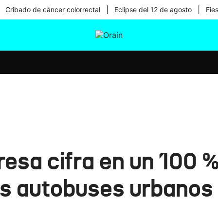
|
|
Cribado de cáncer colorrectal
Eclipse del 12 de agosto
Fie
tura
Ikusmiran
Egural
Salud
Tecnología
esa cifra en un 100 %
os autobuses urbanos 