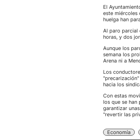
El Ayuntamiento
este miércoles 
huelga han para
Al paro parcial
horas, y dos jo
Aunque los paro
semana los prob
Arena ni a Mend
Los conductore
"precarización" 
hacia los sindi
Con estas movil
los que se han
garantizar unas
"revertir las p
Economía