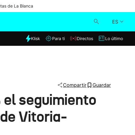
stas de La Blanca
ES
dia
Klisk
Para ti
Directos
Lo último
Klisk
Directos
Para ti
Compartir
Guardar
 el seguimiento
Lo último
de Vitoria-