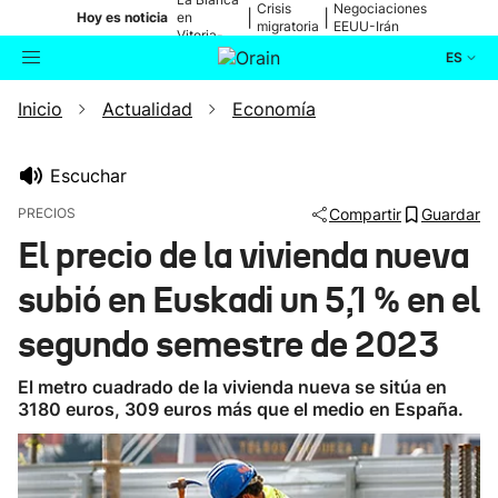
Crisis
Negociaciones
|
|
Hoy es noticia
en
migratoria
EEUU-Irán
Vitoria-
Gasteiz
ES
Inicio
Actualidad
Economía
Actualidad
Buscador
Política
Escuchar
PRECIOS
Compartir
Guardar
Cultura
El precio de la vivienda nueva
subió en Euskadi un 5,1 % en el
Ikusmiran
segundo semestre de 2023
Eguraldia
El metro cuadrado de la vivienda nueva se sitúa en
3180 euros, 309 euros más que el medio en España.