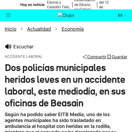
Edurne y
del 12
|
|
Hoy es noticia
de Elkano
Celedón Txiki,
de
en Getaria
en directo
agosto
ES
Inicio
Actualidad
Economía
Actualidad
Buscador
Política
Escuchar
ACCIDENTE LABORAL
Compartir
Guardar
Cultura
Dos policías municipales
heridos leves en un accidente
Ikusmiran
laboral, este mediodía, en sus
Eguraldia
oficinas de Beasain
Según ha podido saber EITB Media, uno de los
agentes municipales ha sido trasladado en
ambulancia al hospital con heridas en la rodilla,